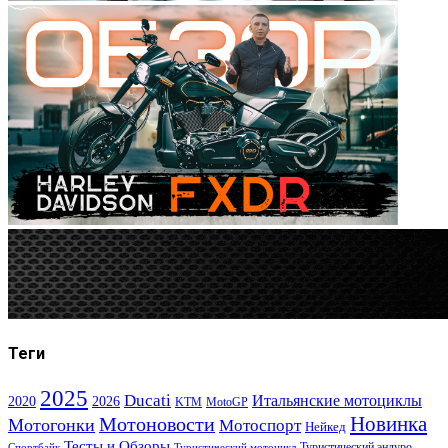
Теги
2025
Ducati
Итальянские мотоциклы
2020
2026
KTM
MotoGP
Новинка
Мотоновости
Мотогонки
Мотоспорт
Нейкед
Тесты и Обзоры
Туристический эндуро
Спортбайк
Туристический мотоцикл