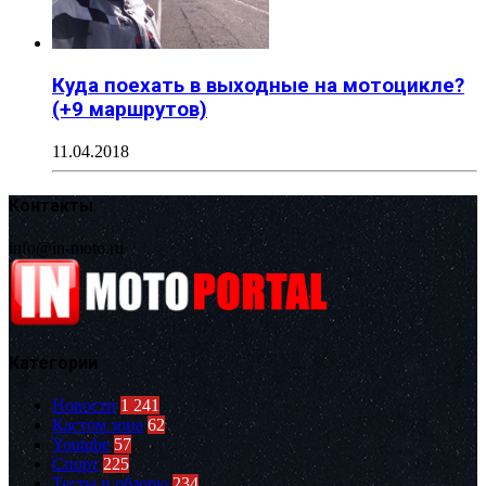
Куда поехать в выходные на мотоцикле?
(+9 маршрутов)
11.04.2018
Контакты
info@in-moto.ru
Категории
Новости
1 241
Кастом зона
62
Youtube
57
Спорт
225
Тесты и обзоры
234