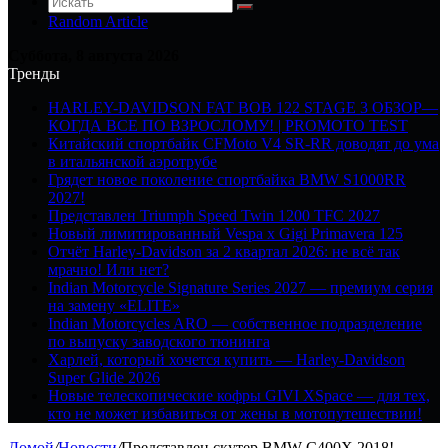
Random Article
Суббота, 8 августа 2026
Тренды
HARLEY-DAVIDSON FAT BOB 122 STAGE 3 ОБЗОР—
КОГДА ВСЕ ПО ВЗРОСЛОМУ! | PROMOTO TEST
Китайский спортбайк CFMoto V4 SR-RR доводят до ума
в итальянской аэротрубе
Грядет новое поколение спортбайка BMW S1000RR
2027!
Представлен Triumph Speed Twin 1200 TFC 2027
Новый лимитированный Vespa x Gigi Primavera 125
Отчёт Harley-Davidson за 2 квартал 2026: не всё так
мрачно! Или нет?
Indian Motorcycle Signature Series 2027 — премиум серия
на замену «ELITE»
Indian Motorcycles ARO — собственное подразделение
по выпуску заводского тюнинга
Харлей, который хочется купить — Harley-Davidson
Super Glide 2026
Новые телескопические кофры GIVI XSpace — для тех,
кто не может избавиться от жены в мотопутешествии!
Домой
/
Новости
/
Представлен скутер BMW C400X 2018!