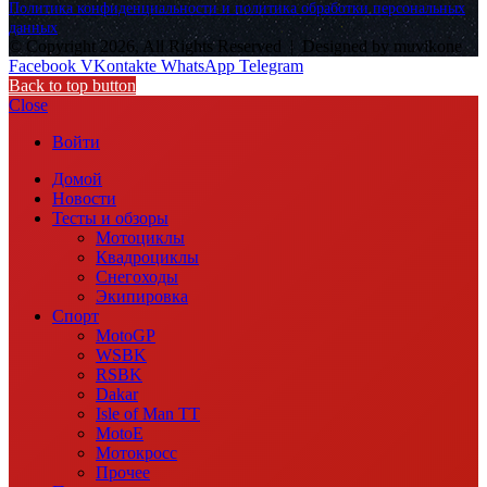
Политика конфиденциальности и политика обработки персональных
данных
© Copyright 2026, All Rights Reserved |
Designed by muvikone
Facebook
VKontakte
WhatsApp
Telegram
Back to top button
Close
Войти
Домой
Новости
Тесты и обзоры
Мотоциклы
Квадроциклы
Снегоходы
Экипировка
Спорт
MotoGP
WSBK
RSBK
Dakar
Isle of Man TT
MotoE
Мотокросс
Прочее