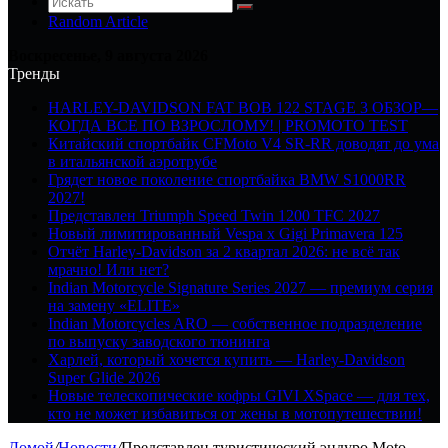
Random Article
Воскресенье, 9 августа 2026
Тренды
HARLEY-DAVIDSON FAT BOB 122 STAGE 3 ОБЗОР—
КОГДА ВСЕ ПО ВЗРОСЛОМУ! | PROMOTO TEST
Китайский спортбайк CFMoto V4 SR-RR доводят до ума
в итальянской аэротрубе
Грядет новое поколение спортбайка BMW S1000RR
2027!
Представлен Triumph Speed Twin 1200 TFC 2027
Новый лимитированный Vespa x Gigi Primavera 125
Отчёт Harley-Davidson за 2 квартал 2026: не всё так
мрачно! Или нет?
Indian Motorcycle Signature Series 2027 — премиум серия
на замену «ELITE»
Indian Motorcycles ARO — собственное подразделение
по выпуску заводского тюнинга
Харлей, который хочется купить — Harley-Davidson
Super Glide 2026
Новые телескопические кофры GIVI XSpace — для тех,
кто не может избавиться от жены в мотопутешествии!
Домой
/
Новости
/
Представлен туристический эндуро Moto