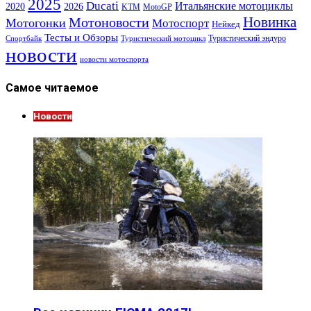
2025
Ducati
Итальянские мотоциклы
2020
2026
KTM
MotoGP
Новинка
Мотоновости
Мотогонки
Мотоспорт
Нейкед
Тесты и Обзоры
Туристический эндуро
Спортбайк
Туристический мотоцикл
новости
новости мотоспорта
Самое читаемое
Новости