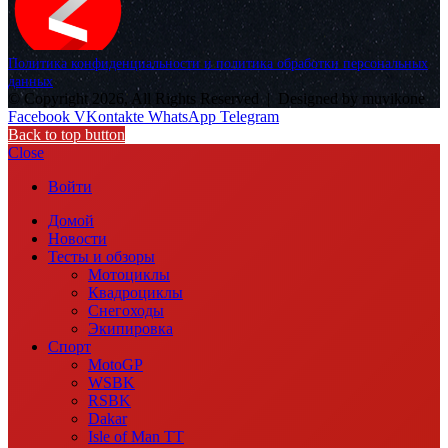
Политика конфиденциальности и политика обработки персональных
данных
© Copyright 2026, All Rights Reserved |
Designed by muvikone
Facebook
VKontakte
WhatsApp
Telegram
Back to top button
Close
Войти
Домой
Новости
Тесты и обзоры
Мотоциклы
Квадроциклы
Снегоходы
Экипировка
Спорт
MotoGP
WSBK
RSBK
Dakar
Isle of Man TT