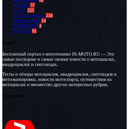
Youtube
57
Спорт
225
Тесты и обзоры
234
Путешествия
14
EICMA2019
4
Рубрики
91
О нас
Бесплатный портал о мототехнике IN-MOTO.RU — Это
самые последние и самые свежие новости о мотоциклах,
квадроциклах и снегоходах.
Тесты и обзоры мотоциклов, квадроциклов, снегоходов и
мотоэкипировки, новости мотоспорта, путешествия на
мотоциклах и множество других интересных рубрик.
Соц.сети