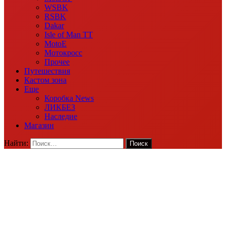
WSBK
RSBK
Dakar
Isle of Man TT
MotoE
Мотокросс
Прочее
Путешествия
Кастом зона
Еще
Коробка News
ЛИКБЕЗ
Наследие
Магазин
Найти: