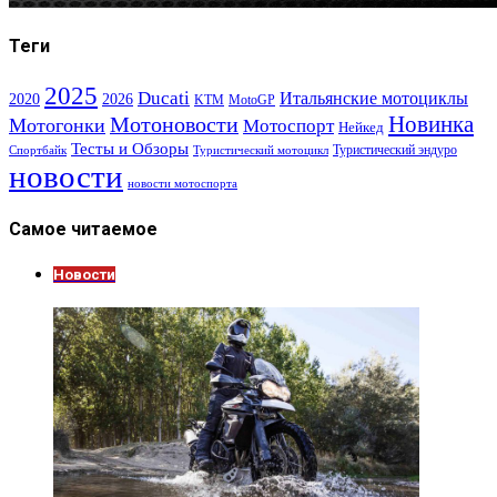
Теги
2025
Ducati
Итальянские мотоциклы
2020
2026
KTM
MotoGP
Новинка
Мотоновости
Мотогонки
Мотоспорт
Нейкед
Тесты и Обзоры
Туристический эндуро
Спортбайк
Туристический мотоцикл
новости
новости мотоспорта
Самое читаемое
Новости