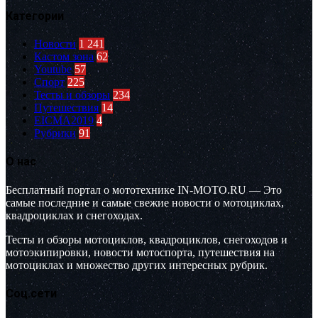
Категории
Новости
1 241
Кастом зона
62
Youtube
57
Спорт
225
Тесты и обзоры
234
Путешествия
14
EICMA2019
4
Рубрики
91
О нас
Бесплатный портал о мототехнике IN-MOTO.RU — Это
самые последние и самые свежие новости о мотоциклах,
квадроциклах и снегоходах.
Тесты и обзоры мотоциклов, квадроциклов, снегоходов и
мотоэкипировки, новости мотоспорта, путешествия на
мотоциклах и множество других интересных рубрик.
Соц.сети