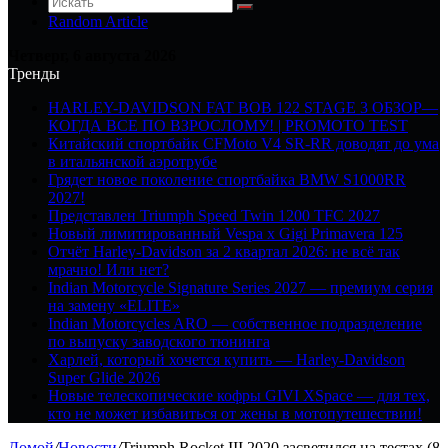
Random Article
Четверг, 6 августа 2026
Тренды
HARLEY-DAVIDSON FAT BOB 122 STAGE 3 ОБЗОР—
КОГДА ВСЕ ПО ВЗРОСЛОМУ! | PROMOTO TEST
Китайский спортбайк CFMoto V4 SR-RR доводят до ума
в итальянской аэротрубе
Грядет новое поколение спортбайка BMW S1000RR
2027!
Представлен Triumph Speed Twin 1200 TFC 2027
Новый лимитированный Vespa x Gigi Primavera 125
Отчёт Harley-Davidson за 2 квартал 2026: не всё так
мрачно! Или нет?
Indian Motorcycle Signature Series 2027 — премиум серия
на замену «ELITE»
Indian Motorcycles ARO — собственное подразделение
по выпуску заводского тюнинга
Харлей, который хочется купить — Harley-Davidson
Super Glide 2026
Новые телескопические кофры GIVI XSpace — для тех,
кто не может избавиться от жены в мотопутешествии!
Домой
/
Новости
/
Triumph Rocket III 2020 засветился на тестах (8