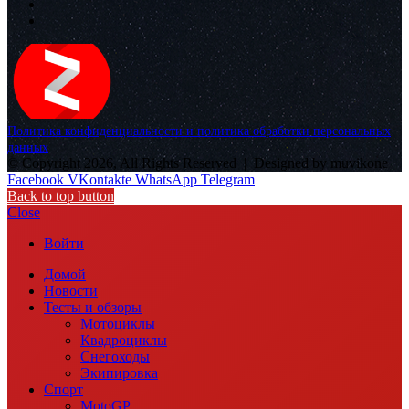
Политика конфиденциальности и политика обработки персональных
данных
© Copyright 2026, All Rights Reserved |
Designed by muvikone
Facebook
VKontakte
WhatsApp
Telegram
Back to top button
Close
Войти
Домой
Новости
Тесты и обзоры
Мотоциклы
Квадроциклы
Снегоходы
Экипировка
Спорт
MotoGP