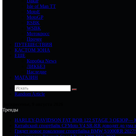
Dakar
Isle of Man TT
MotoE
MotoGP
RSBK
WSBK
Мотокросс
Прочее
ПУТЕШЕСТВИЯ
КАСТОМ ЗОНА
ЕЩЕ
Коробка News
ЛИКБЕЗ
Наследие
МАГАЗИН
Random Article
Воскресенье, 9 августа 2026
Тренды
HARLEY-DAVIDSON FAT BOB 122 STAGE 3 ОБЗОР—
Китайский спортбайк CFMoto V4 SR-RR доводят до ума в
Грядет новое поколение спортбайка BMW S1000RR 2027!