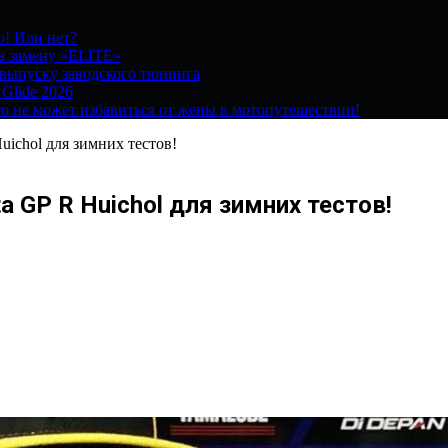
о! Или нет?
на замену «ELITE»
 выпуску заводского тюнинга
 Glide 2026
о не может избавиться от жены в мотопутешествии!
ichol для зимних тестов!
a GP R Huichol для зимних тестов!