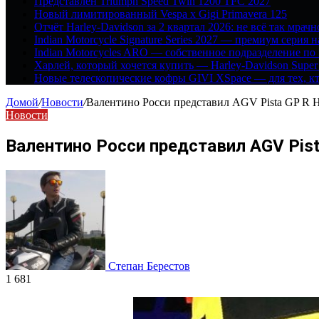
Представлен Triumph Speed Twin 1200 TFC 2027
Новый лимитированный Vespa x Gigi Primavera 125
Отчёт Harley-Davidson за 2 квартал 2026: не всё так мрачн
Indian Motorcycle Signature Series 2027 — премиум серия 
Indian Motorcycles ARO — собственное подразделение по
Харлей, который хочется купить — Harley-Davidson Super
Новые телескопические кофры GIVI XSpace — для тех, кт
Домой
/
Новости
/
Валентино Росси представил AGV Pista GP R Hu
Новости
Валентино Росси представил AGV Pist
Степан Берестов
1 681