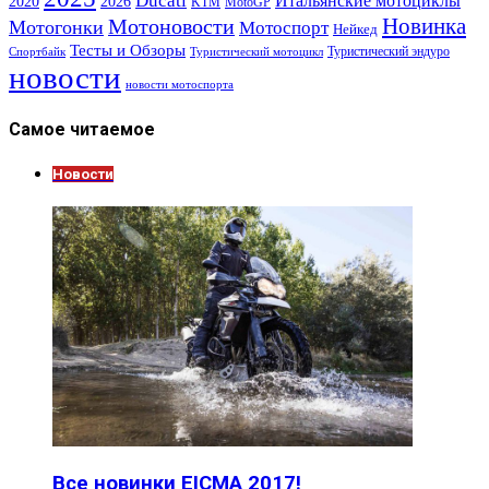
Ducati
Итальянские мотоциклы
2020
2026
KTM
MotoGP
Новинка
Мотоновости
Мотогонки
Мотоспорт
Нейкед
Тесты и Обзоры
Туристический эндуро
Спортбайк
Туристический мотоцикл
новости
новости мотоспорта
Самое читаемое
Новости
Все новинки EICMA 2017!