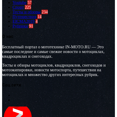
Youtube
57
Спорт
225
Тесты и обзоры
234
Путешествия
14
EICMA2019
4
Рубрики
91
О нас
Бесплатный портал о мототехнике IN-MOTO.RU — Это
самые последние и самые свежие новости о мотоциклах,
квадроциклах и снегоходах.
Тесты и обзоры мотоциклов, квадроциклов, снегоходов и
мотоэкипировки, новости мотоспорта, путешествия на
мотоциклах и множество других интересных рубрик.
Соц.сети