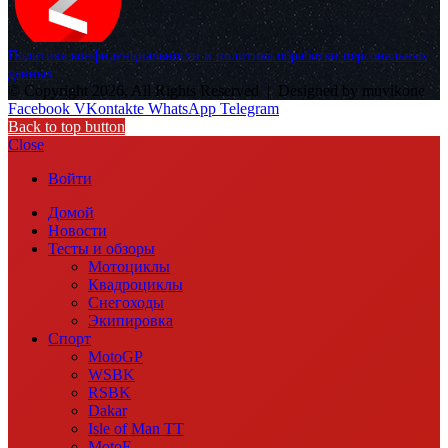
Политика конфиденциальности и политика обработки персональных
данных
© Copyright 2026, All Rights Reserved |
Designed by muvikone
Facebook
VKontakte
WhatsApp
Telegram
Back to top button
Close
Войти
Домой
Новости
Тесты и обзоры
Мотоциклы
Квадроциклы
Снегоходы
Экипировка
Спорт
MotoGP
WSBK
RSBK
Dakar
Isle of Man TT
MotoE