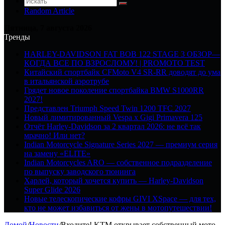
Random Article
Пятница, 7 августа 2026
Тренды
HARLEY-DAVIDSON FAT BOB 122 STAGE 3 ОБЗОР—
КОГДА ВСЕ ПО ВЗРОСЛОМУ! | PROMOTO TEST
Китайский спортбайк CFMoto V4 SR-RR доводят до ума
в итальянской аэротрубе
Грядет новое поколение спортбайка BMW S1000RR
2027!
Представлен Triumph Speed Twin 1200 TFC 2027
Новый лимитированный Vespa x Gigi Primavera 125
Отчёт Harley-Davidson за 2 квартал 2026: не всё так
мрачно! Или нет?
Indian Motorcycle Signature Series 2027 — премиум серия
на замену «ELITE»
Indian Motorcycles ARO — собственное подразделение
по выпуску заводского тюнинга
Харлей, который хочется купить — Harley-Davidson
Super Glide 2026
Новые телескопические кофры GIVI XSpace — для тех,
кто не может избавиться от жены в мотопутешествии!
Домой
/
Новости
/
Входите! KTM открывает собственный мото-