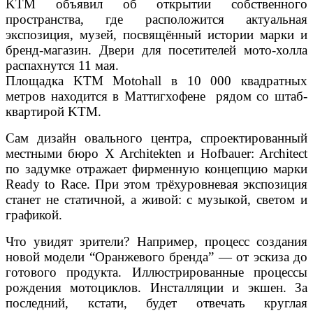
KTM объявил об открытии собственного
пространства, где расположится актуальная
экспозиция, музей, посвящённый истории марки и
бренд-магазин. Двери для посетителей мото-холла
распахнутся 11 мая.
Площадка KTM Motohall в 10 000 квадратных
метров находится в Маттигхофене рядом со штаб-
квартирой KTM.
Сам дизайн овального центра, спроектированный
местными бюро X Architekten и Hofbauer: Architect
по задумке отражает фирменную концепцию марки
Ready to Race. При этом трёхуровневая экспозиция
станет не статичной, а живой: с музыкой, светом и
графикой.
Что увидят зрители? Например, процесс создания
новой модели “Оранжевого бренда” — от эскиза до
готового продукта. Иллюстрированные процессы
рождения мотоциклов. Инсталляции и экшен. За
последний, кстати, будет отвечать круглая