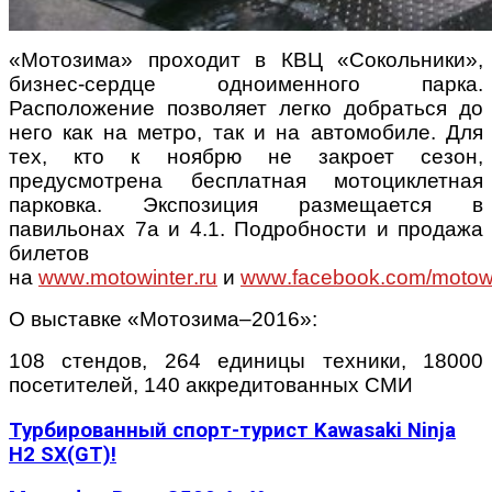
«Мотозима» проходит в КВЦ «Сокольники»,
бизнес-сердце одноименного парка.
Расположение позволяет легко добраться до
него как на метро, так и на автомобиле. Для
тех, кто к ноябрю не закроет сезон,
предусмотрена бесплатная мотоциклетная
парковка. Экспозиция размещается в
павильонах 7а и 4.1. Подробности и продажа
билетов
на
www
.
motowinter
.
ru
и
www
.
facebook
.
com
/
motow
О выставке «Мотозима–2016»:
108 стендов, 264 единицы техники, 18000
посетителей, 140 аккредитованных СМИ
Турбированный спорт-турист Kawasaki Ninja
H2 SX(GT)!