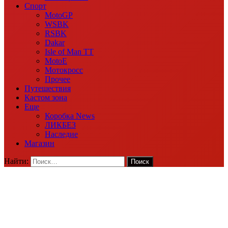
Спорт
MotoGP
WSBK
RSBK
Dakar
Isle of Man TT
MotoE
Мотокросс
Прочее
Путешествия
Кастом зона
Еще
Коробка News
ЛИКБЕЗ
Наследие
Магазин
Найти: