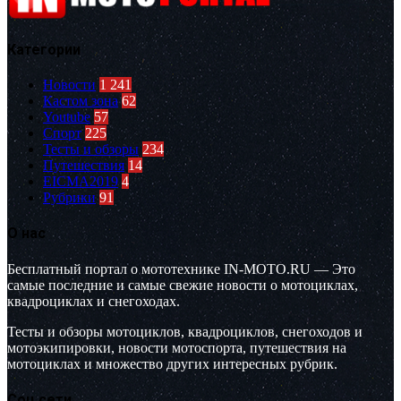
Категории
Новости
1 241
Кастом зона
62
Youtube
57
Спорт
225
Тесты и обзоры
234
Путешествия
14
EICMA2019
4
Рубрики
91
О нас
Бесплатный портал о мототехнике IN-MOTO.RU — Это
самые последние и самые свежие новости о мотоциклах,
квадроциклах и снегоходах.
Тесты и обзоры мотоциклов, квадроциклов, снегоходов и
мотоэкипировки, новости мотоспорта, путешествия на
мотоциклах и множество других интересных рубрик.
Соц.сети