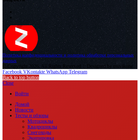
Политика конфиденциальности и политика обработки персональных
данных
© Copyright 2026, All Rights Reserved |
Designed by muvikone
Facebook
VKontakte
WhatsApp
Telegram
Back to top button
Close
Войти
Домой
Новости
Тесты и обзоры
Мотоциклы
Квадроциклы
Снегоходы
Экипировка