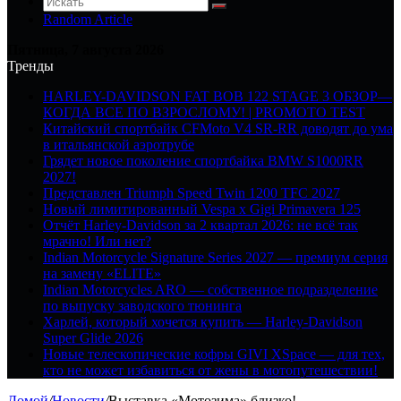
Random Article
Пятница, 7 августа 2026
Тренды
HARLEY-DAVIDSON FAT BOB 122 STAGE 3 ОБЗОР—
КОГДА ВСЕ ПО ВЗРОСЛОМУ! | PROMOTO TEST
Китайский спортбайк CFMoto V4 SR-RR доводят до ума
в итальянской аэротрубе
Грядет новое поколение спортбайка BMW S1000RR
2027!
Представлен Triumph Speed Twin 1200 TFC 2027
Новый лимитированный Vespa x Gigi Primavera 125
Отчёт Harley-Davidson за 2 квартал 2026: не всё так
мрачно! Или нет?
Indian Motorcycle Signature Series 2027 — премиум серия
на замену «ELITE»
Indian Motorcycles ARO — собственное подразделение
по выпуску заводского тюнинга
Харлей, который хочется купить — Harley-Davidson
Super Glide 2026
Новые телескопические кофры GIVI XSpace — для тех,
кто не может избавиться от жены в мотопутешествии!
Домой
/
Новости
/
Выставка «Мотозима» близко!