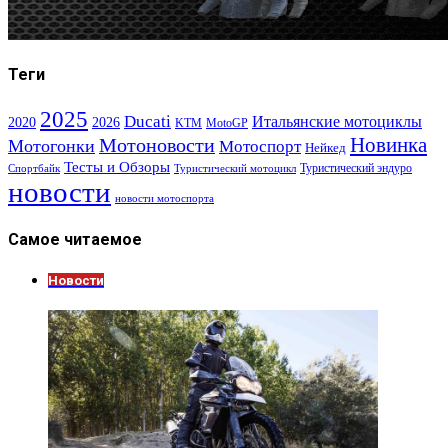
Теги
2025
Ducati
Итальянские мотоциклы
2020
2026
KTM
MotoGP
Новинка
Мотоновости
Мотогонки
Мотоспорт
Нейкед
Тесты и Обзоры
Туристический эндуро
Спортбайк
Туристический мотоцикл
новости
новости мотоспорта
Самое читаемое
Новости