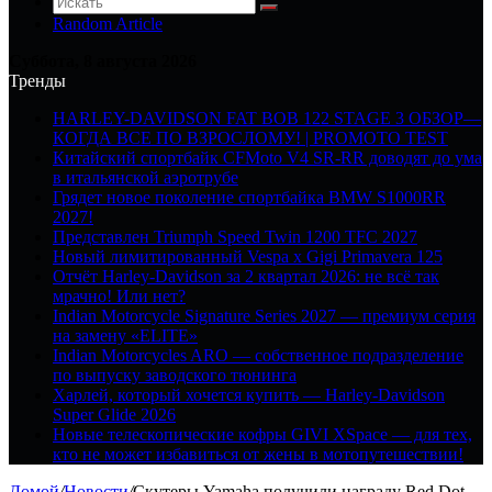
Random Article
Суббота, 8 августа 2026
Тренды
HARLEY-DAVIDSON FAT BOB 122 STAGE 3 ОБЗОР—
КОГДА ВСЕ ПО ВЗРОСЛОМУ! | PROMOTO TEST
Китайский спортбайк CFMoto V4 SR-RR доводят до ума
в итальянской аэротрубе
Грядет новое поколение спортбайка BMW S1000RR
2027!
Представлен Triumph Speed Twin 1200 TFC 2027
Новый лимитированный Vespa x Gigi Primavera 125
Отчёт Harley-Davidson за 2 квартал 2026: не всё так
мрачно! Или нет?
Indian Motorcycle Signature Series 2027 — премиум серия
на замену «ELITE»
Indian Motorcycles ARO — собственное подразделение
по выпуску заводского тюнинга
Харлей, который хочется купить — Harley-Davidson
Super Glide 2026
Новые телескопические кофры GIVI XSpace — для тех,
кто не может избавиться от жены в мотопутешествии!
Домой
/
Новости
/
Скутеры Yamaha получили награду Red Dot