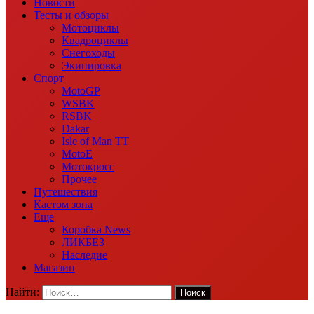
Новости
Тесты и обзоры
Мотоциклы
Квадроциклы
Снегоходы
Экипировка
Спорт
MotoGP
WSBK
RSBK
Dakar
Isle of Man TT
MotoE
Мотокросс
Прочее
Путешествия
Кастом зона
Еще
Коробка News
ЛИКБЕЗ
Наследие
Магазин
Найти: