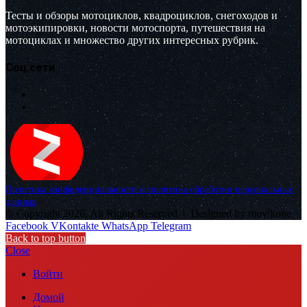
Тесты и обзоры мотоциклов, квадроциклов, снегоходов и
мотоэкипировки, новости мотоспорта, путешествия на
мотоциклах и множество других интересных рубрик.
Соц.сети
Политика конфиденциальности и политика обработки персональных
данных
© Copyright 2026, All Rights Reserved |
Designed by muvikone
Facebook
VKontakte
WhatsApp
Telegram
Back to top button
Close
Войти
Домой