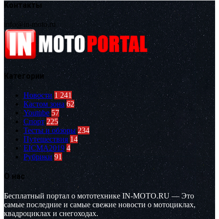
Контакты
info@in-moto.ru
Категории
Новости
1 241
Кастом зона
62
Youtube
57
Спорт
225
Тесты и обзоры
234
Путешествия
14
EICMA2019
4
Рубрики
91
О нас
Бесплатный портал о мототехнике IN-MOTO.RU — Это
самые последние и самые свежие новости о мотоциклах,
квадроциклах и снегоходах.