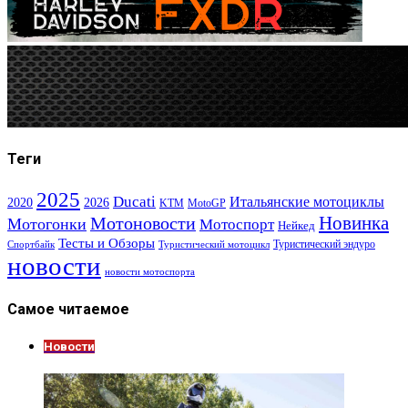
Теги
2025
Ducati
Итальянские мотоциклы
2020
2026
KTM
MotoGP
Новинка
Мотоновости
Мотогонки
Мотоспорт
Нейкед
Тесты и Обзоры
Туристический эндуро
Спортбайк
Туристический мотоцикл
новости
новости мотоспорта
Самое читаемое
Новости