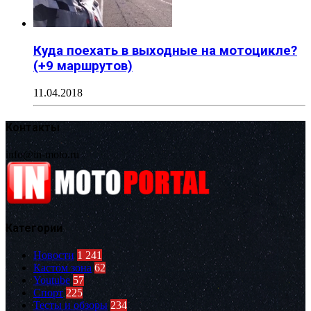
Куда поехать в выходные на мотоцикле?
(+9 маршрутов)
11.04.2018
Контакты
info@in-moto.ru
Категории
Новости
1 241
Кастом зона
62
Youtube
57
Спорт
225
Тесты и обзоры
234