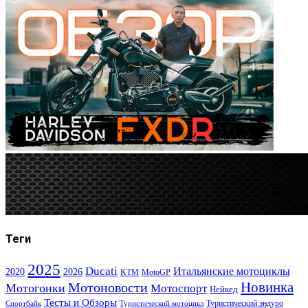
Теги
2025
Ducati
Итальянские мотоциклы
2020
2026
KTM
MotoGP
Новинка
Мотоновости
Мотогонки
Мотоспорт
Нейкед
Тесты и Обзоры
Туристический эндуро
Спортбайк
Туристический мотоцикл