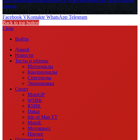
Политика конфиденциальности и политика обработки персональных
данных
© Copyright 2026, All Rights Reserved |
Designed by muvikone
Facebook
VKontakte
WhatsApp
Telegram
Back to top button
Close
Войти
Домой
Новости
Тесты и обзоры
Мотоциклы
Квадроциклы
Снегоходы
Экипировка
Спорт
MotoGP
WSBK
RSBK
Dakar
Isle of Man TT
MotoE
Мотокросс
Прочее
Путешествия