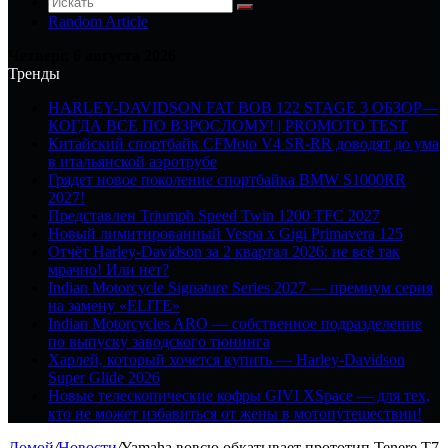
Random Article
Четверг, 6 августа 2026
Тренды
HARLEY-DAVIDSON FAT BOB 122 STAGE 3 ОБЗОР—
КОГДА ВСЕ ПО ВЗРОСЛОМУ! | PROMOTO TEST
Китайский спортбайк CFMoto V4 SR-RR доводят до ума
в итальянской аэротрубе
Грядет новое поколение спортбайка BMW S1000RR
2027!
Представлен Triumph Speed Twin 1200 TFC 2027
Новый лимитированный Vespa x Gigi Primavera 125
Отчёт Harley-Davidson за 2 квартал 2026: не всё так
мрачно! Или нет?
Indian Motorcycle Signature Series 2027 — премиум серия
на замену «ELITE»
Indian Motorcycles ARO — собственное подразделение
по выпуску заводского тюнинга
Харлей, который хочется купить — Harley-Davidson
Super Glide 2026
Новые телескопические кофры GIVI XSpace — для тех,
кто не может избавиться от жены в мотопутешествии!
Домой
/
Новости
/
Yamaha вовсю обкатывает прототип Tenere T7