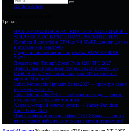
Random Article
Пятница, 7 августа 2026
Тренды
HARLEY-DAVIDSON FAT BOB 122 STAGE 3 ОБЗОР—
КОГДА ВСЕ ПО ВЗРОСЛОМУ! | PROMOTO TEST
Китайский спортбайк CFMoto V4 SR-RR доводят до ума
в итальянской аэротрубе
Грядет новое поколение спортбайка BMW S1000RR
2027!
Представлен Triumph Speed Twin 1200 TFC 2027
Новый лимитированный Vespa x Gigi Primavera 125
Отчёт Harley-Davidson за 2 квартал 2026: не всё так
мрачно! Или нет?
Indian Motorcycle Signature Series 2027 — премиум серия
на замену «ELITE»
Indian Motorcycles ARO — собственное подразделение
по выпуску заводского тюнинга
Харлей, который хочется купить — Harley-Davidson
Super Glide 2026
Новые телескопические кофры GIVI XSpace — для тех,
кто не может избавиться от жены в мотопутешествии!
Домой
/
Новости
/
Yamaha отзывает 4736 мотоциклов XT1200Z