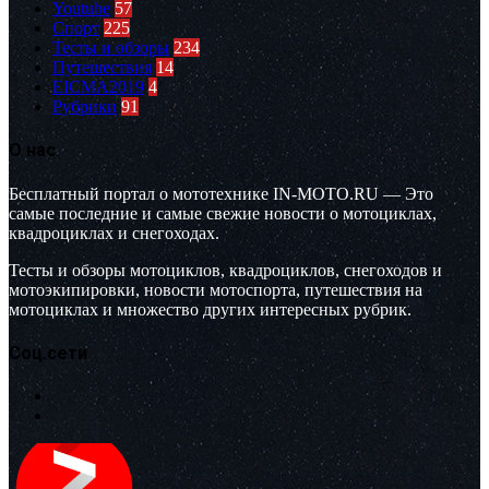
Youtube
57
Спорт
225
Тесты и обзоры
234
Путешествия
14
EICMA2019
4
Рубрики
91
О нас
Бесплатный портал о мототехнике IN-MOTO.RU — Это
самые последние и самые свежие новости о мотоциклах,
квадроциклах и снегоходах.
Тесты и обзоры мотоциклов, квадроциклов, снегоходов и
мотоэкипировки, новости мотоспорта, путешествия на
мотоциклах и множество других интересных рубрик.
Соц.сети