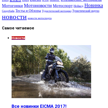
Новинка
Мотоновости
Мотогонки
Мотоспорт
Нейкед
Тесты и Обзоры
Туристический эндуро
Спортбайк
Туристический мотоцикл
новости
новости мотоспорта
Самое читаемое
Новости
Все новинки EICMA 2017!