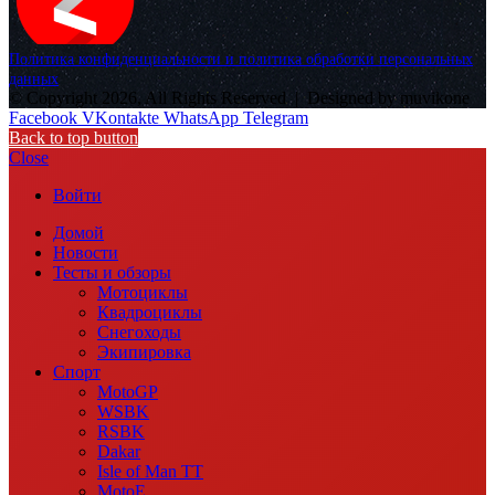
Политика конфиденциальности и политика обработки персональных
данных
© Copyright 2026, All Rights Reserved |
Designed by muvikone
Facebook
VKontakte
WhatsApp
Telegram
Back to top button
Close
Войти
Домой
Новости
Тесты и обзоры
Мотоциклы
Квадроциклы
Снегоходы
Экипировка
Спорт
MotoGP
WSBK
RSBK
Dakar
Isle of Man TT
MotoE