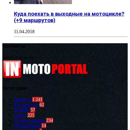
Куда поехать в выходные на мотоцикле?
(+9 маршрутов)
11.04.2018
Контакты
info@in-moto.ru
Категории
Новости
1 241
Кастом зона
62
Youtube
57
Спорт
225
Тесты и обзоры
234
Путешествия
14