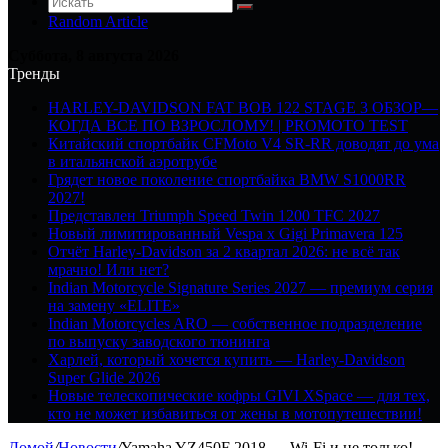
Random Article
Суббота, 8 августа 2026
Тренды
HARLEY-DAVIDSON FAT BOB 122 STAGE 3 ОБЗОР—
КОГДА ВСЕ ПО ВЗРОСЛОМУ! | PROMOTO TEST
Китайский спортбайк CFMoto V4 SR-RR доводят до ума
в итальянской аэротрубе
Грядет новое поколение спортбайка BMW S1000RR
2027!
Представлен Triumph Speed Twin 1200 TFC 2027
Новый лимитированный Vespa x Gigi Primavera 125
Отчёт Harley-Davidson за 2 квартал 2026: не всё так
мрачно! Или нет?
Indian Motorcycle Signature Series 2027 — премиум серия
на замену «ELITE»
Indian Motorcycles ARO — собственное подразделение
по выпуску заводского тюнинга
Харлей, который хочется купить — Harley-Davidson
Super Glide 2026
Новые телескопические кофры GIVI XSpace — для тех,
кто не может избавиться от жены в мотопутешествии!
Домой
/
Новости
/
Yamaha YZ450F 2018 — Wi-Fi и не только!