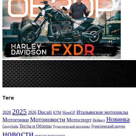
Теги
2025
Ducati
Итальянские мотоциклы
2020
2026
KTM
MotoGP
Новинка
Мотоновости
Мотогонки
Мотоспорт
Нейкед
Тесты и Обзоры
Туристический эндуро
Спортбайк
Туристический мотоцикл
новости
новости мотоспорта