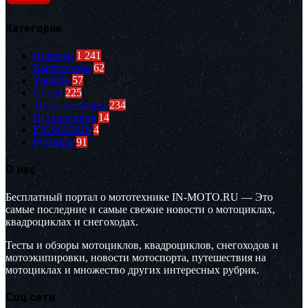
Категории
Новости
1 241
Кастом зона
62
Youtube
57
Спорт
225
Тесты и обзоры
234
Путешествия
14
EICMA2019
4
Рубрики
91
О нас
Бесплатный портал о мототехнике IN-MOTO.RU — Это
самые последние и самые свежие новости о мотоциклах,
квадроциклах и снегоходах.
Тесты и обзоры мотоциклов, квадроциклов, снегоходов и
мотоэкипировки, новости мотоспорта, путешествия на
мотоциклах и множество других интересных рубрик.
Соц.сети