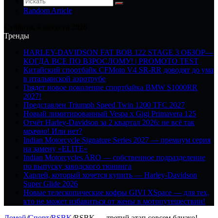
Random Article
Суббота, 8 августа 2026
Тренды
HARLEY-DAVIDSON FAT BOB 122 STAGE 3 ОБЗОР—
КОГДА ВСЕ ПО ВЗРОСЛОМУ! | PROMOTO TEST
Китайский спортбайк CFMoto V4 SR-RR доводят до ума
в итальянской аэротрубе
Грядет новое поколение спортбайка BMW S1000RR
2027!
Представлен Triumph Speed Twin 1200 TFC 2027
Новый лимитированный Vespa x Gigi Primavera 125
Отчёт Harley-Davidson за 2 квартал 2026: не всё так
мрачно! Или нет?
Indian Motorcycle Signature Series 2027 — премиум серия
на замену «ELITE»
Indian Motorcycles ARO — собственное подразделение
по выпуску заводского тюнинга
Харлей, который хочется купить — Harley-Davidson
Super Glide 2026
Новые телескопические кофры GIVI XSpace — для тех,
кто не может избавиться от жены в мотопутешествии!
Домой
/
Спорт
/
RSBK
/
RSBK — третий этап совсем близко!