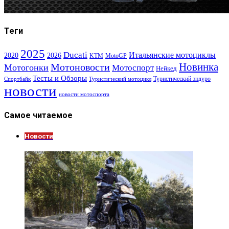
Теги
2025
Ducati
Итальянские мотоциклы
2020
2026
KTM
MotoGP
Новинка
Мотоновости
Мотогонки
Мотоспорт
Нейкед
Тесты и Обзоры
Туристический эндуро
Спортбайк
Туристический мотоцикл
новости
новости мотоспорта
Самое читаемое
Новости