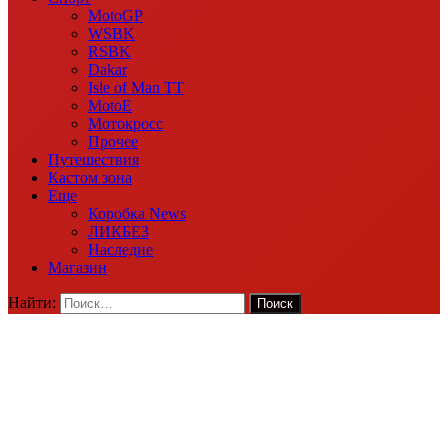
MotoGP
WSBK
RSBK
Dakar
Isle of Man TT
MotoE
Мотокросс
Прочее
Путешествия
Кастом зона
Еще
Коробка News
ЛИКБЕЗ
Наследие
Магазин
Найти: