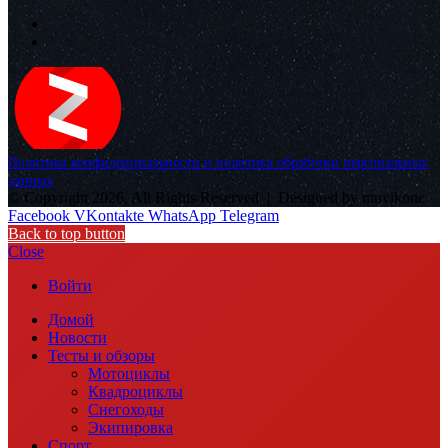
Политика конфиденциальности и политика обработки персональных
данных
© Copyright 2026, All Rights Reserved |
Designed by muvikone
Facebook
VKontakte
WhatsApp
Telegram
Back to top button
Close
Войти
Домой
Новости
Тесты и обзоры
Мотоциклы
Квадроциклы
Снегоходы
Экипировка
Спорт