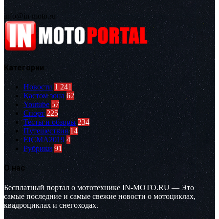
info@in-moto.ru
Категории
Новости
1 241
Кастом зона
62
Youtube
57
Спорт
225
Тесты и обзоры
234
Путешествия
14
EICMA2019
4
Рубрики
91
О нас
Бесплатный портал о мототехнике IN-MOTO.RU — Это
самые последние и самые свежие новости о мотоциклах,
квадроциклах и снегоходах.