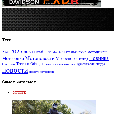
Теги
2025
Ducati
Итальянские мотоциклы
2020
2026
KTM
MotoGP
Новинка
Мотоновости
Мотогонки
Мотоспорт
Нейкед
Тесты и Обзоры
Туристический эндуро
Спортбайк
Туристический мотоцикл
новости
новости мотоспорта
Самое читаемое
Новости