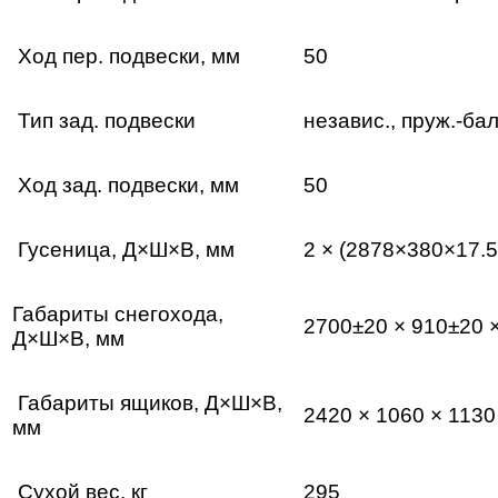
Ход пер. подвески, мм
50
Тип зад. подвески
независ., пруж.-ба
Ход зад. подвески, мм
50
Гусеница, Д×Ш×В, мм
2 × (2878×380×17.5
Габариты снегохода,
2700±20 × 910±20 
Д×Ш×В, мм
Габариты ящиков, Д×Ш×В,
2420 × 1060 × 1130
мм
Сухой вес, кг
295