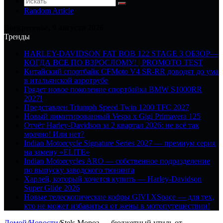
Random Article
Воскресенье, 9 августа 2026
Тренды
HARLEY-DAVIDSON FAT BOB 122 STAGE 3 ОБЗОР—
КОГДА ВСЕ ПО ВЗРОСЛОМУ! | PROMOTO TEST
Китайский спортбайк CFMoto V4 SR-RR доводят до ума
в итальянской аэротрубе
Грядет новое поколение спортбайка BMW S1000RR
2027!
Представлен Triumph Speed Twin 1200 TFC 2027
Новый лимитированный Vespa x Gigi Primavera 125
Отчёт Harley-Davidson за 2 квартал 2026: не всё так
мрачно! Или нет?
Indian Motorcycle Signature Series 2027 — премиум серия
на замену «ELITE»
Indian Motorcycles ARO — собственное подразделение
по выпуску заводского тюнинга
Харлей, который хочется купить — Harley-Davidson
Super Glide 2026
Новые телескопические кофры GIVI XSpace — для тех,
кто не может избавиться от жены в мотопутешествии!
Домой
/
Новости
/
Stels Мороз — бюджетный утиль от