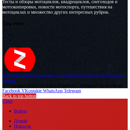
Тесты и обзоры мотоциклов, квадроциклов, снегоходов и
мотоэкипировки, новости мотоспорта, путешествия на
мотоциклах и множество других интересных рубрик.
Соц.сети
Политика конфиденциальности и политика обработки персональных
данных
© Copyright 2026, All Rights Reserved |
Designed by muvikone
Facebook
VKontakte
WhatsApp
Telegram
Back to top button
Close
Войти
Домой
Новости