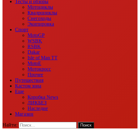
Тесты и обзоры
Мотоциклы
Квадроциклы
Снегоходы
Экипировка
Спорт
MotoGP
WSBK
RSBK
Dakar
Isle of Man TT
MotoE
Мотокросс
Прочее
Путешествия
Кастом зона
Еще
Коробка News
ЛИКБЕЗ
Наследие
Магазин
Найти: