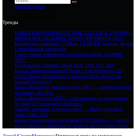
Random Article
Пятница, 7 августа 2026
Тренды
HARLEY-DAVIDSON FAT BOB 122 STAGE 3 ОБЗОР—
КОГДА ВСЕ ПО ВЗРОСЛОМУ! | PROMOTO TEST
Китайский спортбайк CFMoto V4 SR-RR доводят до ума
в итальянской аэротрубе
Грядет новое поколение спортбайка BMW S1000RR
2027!
Представлен Triumph Speed Twin 1200 TFC 2027
Новый лимитированный Vespa x Gigi Primavera 125
Отчёт Harley-Davidson за 2 квартал 2026: не всё так
мрачно! Или нет?
Indian Motorcycle Signature Series 2027 — премиум серия
на замену «ELITE»
Indian Motorcycles ARO — собственное подразделение
по выпуску заводского тюнинга
Харлей, который хочется купить — Harley-Davidson
Super Glide 2026
Новые телескопические кофры GIVI XSpace — для тех,
кто не может избавиться от жены в мотопутешествии!
Домой
/
Спорт
/
Мотокросс
/
Чемпионат мира по мотокроссу,