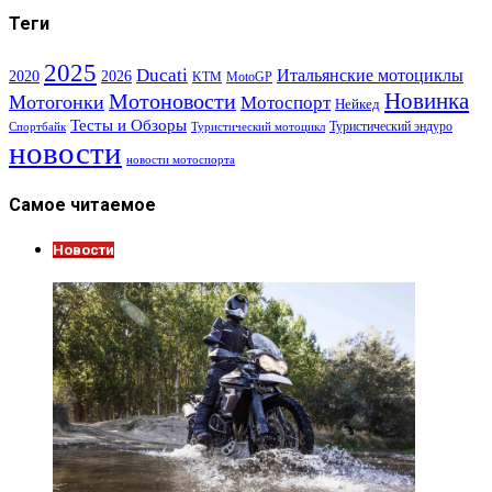
Теги
2025
Ducati
Итальянские мотоциклы
2020
2026
KTM
MotoGP
Новинка
Мотоновости
Мотогонки
Мотоспорт
Нейкед
Тесты и Обзоры
Туристический эндуро
Спортбайк
Туристический мотоцикл
новости
новости мотоспорта
Самое читаемое
Новости