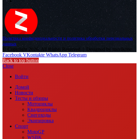
Политика конфиденциальности и политика обработки персональных
данных
© Copyright 2026, All Rights Reserved |
Designed by muvikone
Facebook
VKontakte
WhatsApp
Telegram
Back to top button
Close
Войти
Домой
Новости
Тесты и обзоры
Мотоциклы
Квадроциклы
Снегоходы
Экипировка
Спорт
MotoGP
WSBK