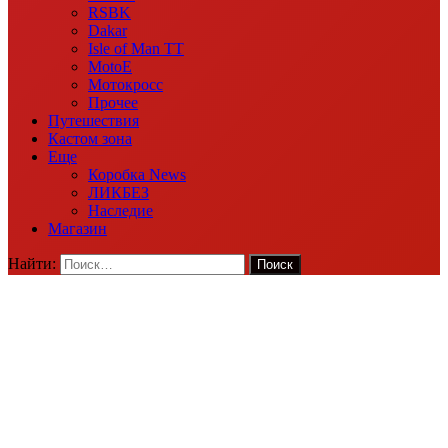
RSBK
Dakar
Isle of Man TT
MotoE
Мотокросс
Прочее
Путешествия
Кастом зона
Еще
Коробка News
ЛИКБЕЗ
Наследие
Магазин
Найти: