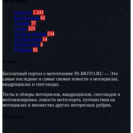
Категории
Новости
1 241
Кастом зона
62
Youtube
57
Спорт
225
Тесты и обзоры
234
Путешествия
14
EICMA2019
4
Рубрики
91
О нас
Бесплатный портал о мототехнике IN-MOTO.RU — Это
самые последние и самые свежие новости о мотоциклах,
квадроциклах и снегоходах.
Тесты и обзоры мотоциклов, квадроциклов, снегоходов и
мотоэкипировки, новости мотоспорта, путешествия на
мотоциклах и множество других интересных рубрик.
Соц.сети