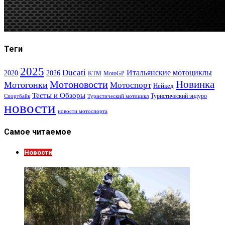
Теги
2025
Ducati
Итальянские мотоциклы
2020
2026
KTM
MotoGP
Новинка
Мотоновости
Мотогонки
Мотоспорт
Нейкед
Тесты и Обзоры
Туристический эндуро
Спортбайк
Туристический мотоцикл
новости
новости мотоспорта
Самое читаемое
Новости