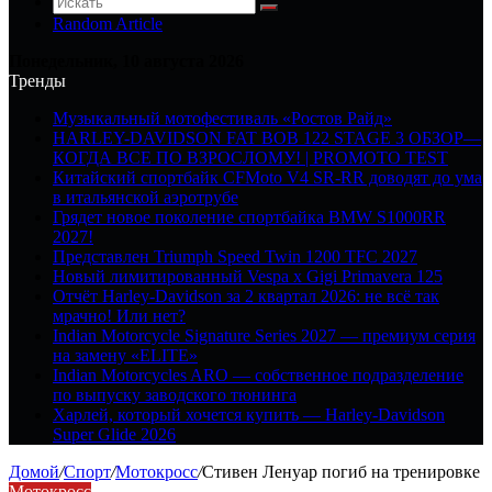
Random Article
Понедельник, 10 августа 2026
Тренды
Музыкальный мотофестиваль «Ростов Райд»
HARLEY-DAVIDSON FAT BOB 122 STAGE 3 ОБЗОР—
КОГДА ВСЕ ПО ВЗРОСЛОМУ! | PROMOTO TEST
Китайский спортбайк CFMoto V4 SR-RR доводят до ума
в итальянской аэротрубе
Грядет новое поколение спортбайка BMW S1000RR
2027!
Представлен Triumph Speed Twin 1200 TFC 2027
Новый лимитированный Vespa x Gigi Primavera 125
Отчёт Harley-Davidson за 2 квартал 2026: не всё так
мрачно! Или нет?
Indian Motorcycle Signature Series 2027 — премиум серия
на замену «ELITE»
Indian Motorcycles ARO — собственное подразделение
по выпуску заводского тюнинга
Харлей, который хочется купить — Harley-Davidson
Super Glide 2026
Домой
/
Спорт
/
Мотокросс
/
Стивен Ленуар погиб на тренировке
Мотокросс