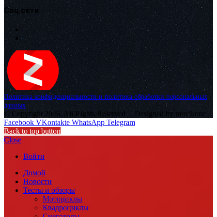
Соц.сети
Политика конфиденциальности и политика обработки персональных
данных
© Copyright 2026, All Rights Reserved |
Designed by muvikone
Facebook
VKontakte
WhatsApp
Telegram
Back to top button
Close
Войти
Домой
Новости
Тесты и обзоры
Мотоциклы
Квадроциклы
Снегоходы