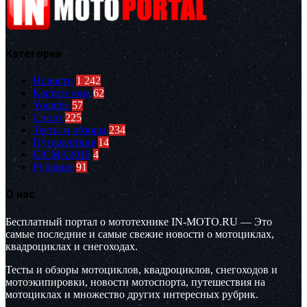
Категории
Новости
1 242
Кастом зона
62
Youtube
57
Спорт
225
Тесты и обзоры
234
Путешествия
14
EICMA2019
4
Рубрики
91
О нас
Бесплатный портал о мототехнике IN-MOTO.RU — Это
самые последние и самые свежие новости о мотоциклах,
квадроциклах и снегоходах.
Тесты и обзоры мотоциклов, квадроциклов, снегоходов и
мотоэкипировки, новости мотоспорта, путешествия на
мотоциклах и множество других интересных рубрик.