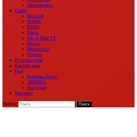
Экипировка
Спорт
MotoGP
WSBK
RSBK
Dakar
Isle of Man TT
MotoE
Мотокросс
Прочее
Путешествия
Кастом зона
Еще
Коробка News
ЛИКБЕЗ
Наследие
Магазин
Найти: