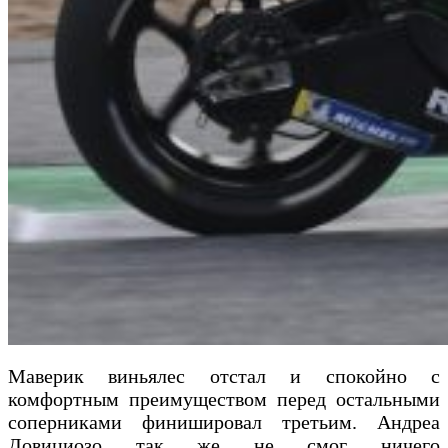
Маверик виньялес отстал и спокойно с
комфортным преимуществом перед остальными
соперниками финишировал третьим. Андреа
Довициозо так же не смог ничего