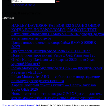
Random Article
Суббота, 8 августа 2026
Тренды
HARLEY-DAVIDSON FAT BOB 122 STAGE 3 ОБЗОР—
КОГДА ВСЕ ПО ВЗРОСЛОМУ! | PROMOTO TEST
Китайский спортбайк CFMoto V4 SR-RR доводят до ума
в итальянской аэротрубе
Грядет новое поколение спортбайка BMW S1000RR
2027!
Представлен Triumph Speed Twin 1200 TFC 2027
Новый лимитированный Vespa x Gigi Primavera 125
Отчёт Harley-Davidson за 2 квартал 2026: не всё так
мрачно! Или нет?
Indian Motorcycle Signature Series 2027 — премиум серия
на замену «ELITE»
Indian Motorcycles ARO — собственное подразделение
по выпуску заводского тюнинга
Харлей, который хочется купить — Harley-Davidson
Super Glide 2026
Новые телескопические кофры GIVI XSpace — для тех,
кто не может избавиться от жены в мотопутешествии!
Домой
/
Спорт
/
MotoGP
/
MotoGP 2019: Марк Маркес досрочно