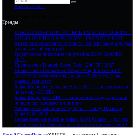
Random Article
Воскресенье, 9 августа 2026
Тренды
HARLEY-DAVIDSON FAT BOB 122 STAGE 3 ОБЗОР—
КОГДА ВСЕ ПО ВЗРОСЛОМУ! | PROMOTO TEST
Китайский спортбайк CFMoto V4 SR-RR доводят до ума
в итальянской аэротрубе
Грядет новое поколение спортбайка BMW S1000RR
2027!
Представлен Triumph Speed Twin 1200 TFC 2027
Новый лимитированный Vespa x Gigi Primavera 125
Отчёт Harley-Davidson за 2 квартал 2026: не всё так
мрачно! Или нет?
Indian Motorcycle Signature Series 2027 — премиум серия
на замену «ELITE»
Indian Motorcycles ARO — собственное подразделение
по выпуску заводского тюнинга
Харлей, который хочется купить — Harley-Davidson
Super Glide 2026
Новые телескопические кофры GIVI XSpace — для тех,
кто не может избавиться от жены в мотопутешествии!
Домой
/
Спорт
/
Прочее
/
XBIKES — результаты 1-ого этапа