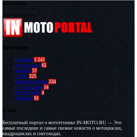
Контакты
info@in-moto.ru
Категории
Новости
1 241
Кастом зона
62
Youtube
57
Спорт
225
Тесты и обзоры
234
Путешествия
14
EICMA2019
4
Рубрики
91
О нас
Бесплатный портал о мототехнике IN-MOTO.RU — Это
самые последние и самые свежие новости о мотоциклах,
квадроциклах и снегоходах.