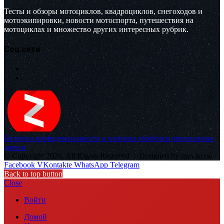
Тесты и обзоры мотоциклов, квадроциклов, снегоходов и
мотоэкипировки, новости мотоспорта, путешествия на
мотоциклах и множество других интересных рубрик.
Соц.сети
Политика конфиденциальности и политика обработки персональных
данных
© Copyright 2026, All Rights Reserved |
Designed by muvikone
Facebook
VKontakte
WhatsApp
Telegram
Back to top button
Close
Войти
Домой