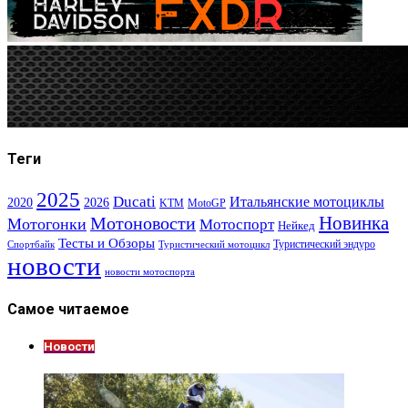
Теги
2025
Ducati
Итальянские мотоциклы
2020
2026
KTM
MotoGP
Новинка
Мотоновости
Мотогонки
Мотоспорт
Нейкед
Тесты и Обзоры
Туристический эндуро
Спортбайк
Туристический мотоцикл
новости
новости мотоспорта
Самое читаемое
Новости