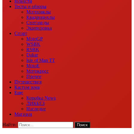
Новости
Тесты и обзоры
Мотоциклы
Квадроциклы
Снегоходы
Экипировка
Спорт
MotoGP
WSBK
RSBK
Dakar
Isle of Man TT
MotoE
Мотокросс
Прочее
Путешествия
Кастом зона
Еще
Коробка News
ЛИКБЕЗ
Наследие
Магазин
Найти: