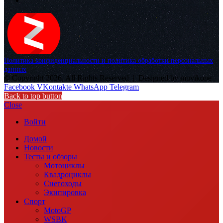
Политика конфиденциальности и политика обработки персональных
данных
© Copyright 2026, All Rights Reserved |
Designed by muvikone
Facebook
VKontakte
WhatsApp
Telegram
Back to top button
Close
Войти
Домой
Новости
Тесты и обзоры
Мотоциклы
Квадроциклы
Снегоходы
Экипировка
Спорт
MotoGP
WSBK