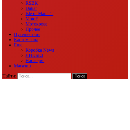
RSBK
Dakar
Isle of Man TT
MotoE
Мотокросс
Прочее
Путешествия
Кастом зона
Еще
Коробка News
ЛИКБЕЗ
Наследие
Магазин
Найти: