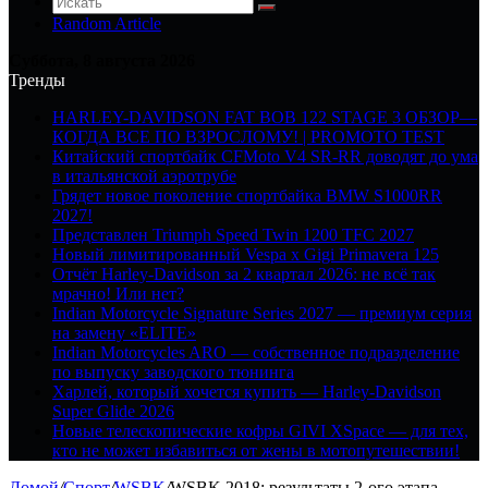
Random Article
Суббота, 8 августа 2026
Тренды
HARLEY-DAVIDSON FAT BOB 122 STAGE 3 ОБЗОР—
КОГДА ВСЕ ПО ВЗРОСЛОМУ! | PROMOTO TEST
Китайский спортбайк CFMoto V4 SR-RR доводят до ума
в итальянской аэротрубе
Грядет новое поколение спортбайка BMW S1000RR
2027!
Представлен Triumph Speed Twin 1200 TFC 2027
Новый лимитированный Vespa x Gigi Primavera 125
Отчёт Harley-Davidson за 2 квартал 2026: не всё так
мрачно! Или нет?
Indian Motorcycle Signature Series 2027 — премиум серия
на замену «ELITE»
Indian Motorcycles ARO — собственное подразделение
по выпуску заводского тюнинга
Харлей, который хочется купить — Harley-Davidson
Super Glide 2026
Новые телескопические кофры GIVI XSpace — для тех,
кто не может избавиться от жены в мотопутешествии!
Домой
/
Спорт
/
WSBK
/
WSBK 2018: результаты 2-ого этапа