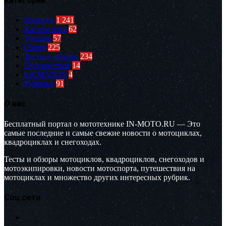
Категории
Новости
1 241
Кастом зона
62
Youtube
57
Спорт
225
Тесты и обзоры
234
Путешествия
14
EICMA2019
4
Рубрики
91
О нас
Бесплатный портал о мототехнике IN-MOTO.RU — Это
самые последние и самые свежие новости о мотоциклах,
квадроциклах и снегоходах.
Тесты и обзоры мотоциклов, квадроциклов, снегоходов и
мотоэкипировки, новости мотоспорта, путешествия на
мотоциклах и множество других интересных рубрик.
Соц.сети