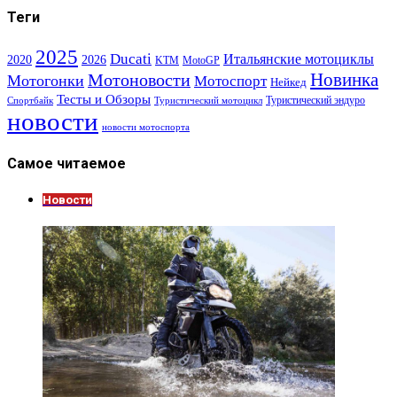
Теги
2025
Ducati
Итальянские мотоциклы
2020
2026
KTM
MotoGP
Новинка
Мотоновости
Мотогонки
Мотоспорт
Нейкед
Тесты и Обзоры
Туристический эндуро
Спортбайк
Туристический мотоцикл
новости
новости мотоспорта
Самое читаемое
Новости