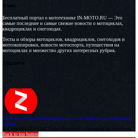
О нас
Бесплатный портал о мототехнике IN-MOTO.RU — Это
самые последние и самые свежие новости о мотоциклах,
квадроциклах и снегоходах.
Тесты и обзоры мотоциклов, квадроциклов, снегоходов и
мотоэкипировки, новости мотоспорта, путешествия на
мотоциклах и множество других интересных рубрик.
Соц.сети
Политика конфиденциальности и политика обработки персональных
данных
© Copyright 2026, All Rights Reserved |
Designed by muvikone
Back to top button