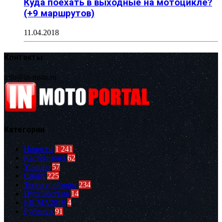
Куда поехать в выходные на мотоцикле?
(+9 маршрутов)
11.04.2018
Контакты
info@in-moto.ru
Категории
Новости
1 241
Кастом зона
62
Youtube
57
Спорт
225
Тесты и обзоры
234
Путешествия
14
EICMA2019
4
Рубрики
91