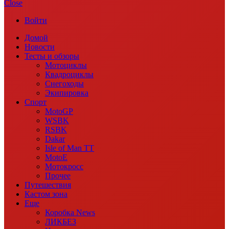
Close
Войти
Домой
Новости
Тесты и обзоры
Мотоциклы
Квадроциклы
Снегоходы
Экипировка
Спорт
MotoGP
WSBK
RSBK
Dakar
Isle of Man TT
MotoE
Мотокросс
Прочее
Путешествия
Кастом зона
Еще
Коробка News
ЛИКБЕЗ