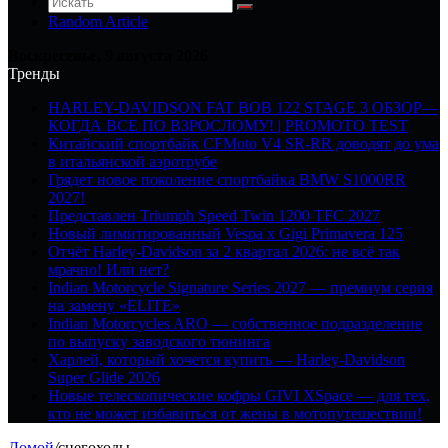
Random Article
Воскресенье, 9 августа 2026
Тренды
HARLEY-DAVIDSON FAT BOB 122 STAGE 3 ОБЗОР—
КОГДА ВСЕ ПО ВЗРОСЛОМУ! | PROMOTO TEST
Китайский спортбайк CFMoto V4 SR-RR доводят до ума
в итальянской аэротрубе
Грядет новое поколение спортбайка BMW S1000RR
2027!
Представлен Triumph Speed Twin 1200 TFC 2027
Новый лимитированный Vespa x Gigi Primavera 125
Отчёт Harley-Davidson за 2 квартал 2026: не всё так
мрачно! Или нет?
Indian Motorcycle Signature Series 2027 — премиум серия
на замену «ELITE»
Indian Motorcycles ARO — собственное подразделение
по выпуску заводского тюнинга
Харлей, который хочется купить — Harley-Davidson
Super Glide 2026
Новые телескопические кофры GIVI XSpace — для тех,
кто не может избавиться от жены в мотопутешествии!
Домой
/
снегоходы