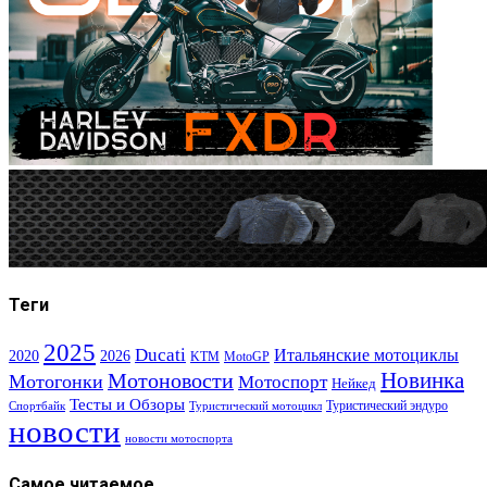
Теги
2025
Ducati
Итальянские мотоциклы
2020
2026
KTM
MotoGP
Новинка
Мотоновости
Мотогонки
Мотоспорт
Нейкед
Тесты и Обзоры
Туристический эндуро
Спортбайк
Туристический мотоцикл
новости
новости мотоспорта
Самое читаемое