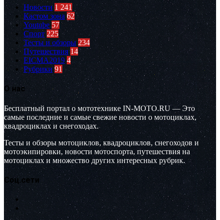
Новости
1 241
Кастом зона
62
Youtube
57
Спорт
225
Тесты и обзоры
234
Путешествия
14
EICMA2019
4
Рубрики
91
О нас
Бесплатный портал о мототехнике IN-MOTO.RU — Это
самые последние и самые свежие новости о мотоциклах,
квадроциклах и снегоходах.
Тесты и обзоры мотоциклов, квадроциклов, снегоходов и
мотоэкипировки, новости мотоспорта, путешествия на
мотоциклах и множество других интересных рубрик.
Соц.сети