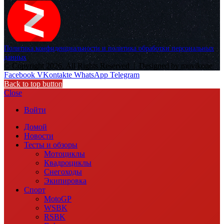
Политика конфиденциальности и политика обработки персональных
данных
© Copyright 2026, All Rights Reserved |
Designed by muvikone
Facebook
VKontakte
WhatsApp
Telegram
Back to top button
Close
Войти
Домой
Новости
Тесты и обзоры
Мотоциклы
Квадроциклы
Снегоходы
Экипировка
Спорт
MotoGP
WSBK
RSBK