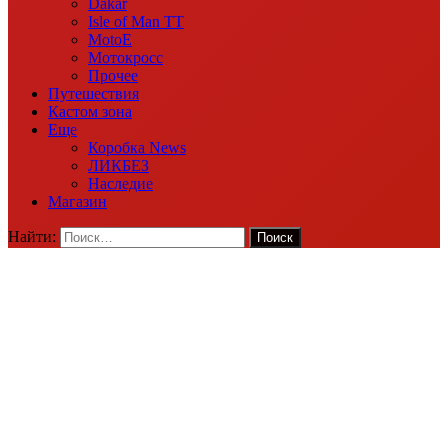
Dakar
Isle of Man TT
MotoE
Мотокросс
Прочее
Путешествия
Кастом зона
Еще
Коробка News
ЛИКБЕЗ
Наследие
Магазин
Найти: