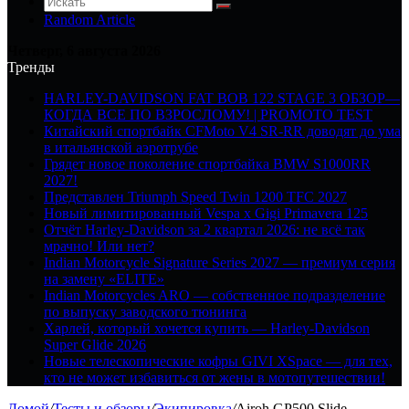
Random Article
Четверг, 6 августа 2026
Тренды
HARLEY-DAVIDSON FAT BOB 122 STAGE 3 ОБЗОР—
КОГДА ВСЕ ПО ВЗРОСЛОМУ! | PROMOTO TEST
Китайский спортбайк CFMoto V4 SR-RR доводят до ума
в итальянской аэротрубе
Грядет новое поколение спортбайка BMW S1000RR
2027!
Представлен Triumph Speed Twin 1200 TFC 2027
Новый лимитированный Vespa x Gigi Primavera 125
Отчёт Harley-Davidson за 2 квартал 2026: не всё так
мрачно! Или нет?
Indian Motorcycle Signature Series 2027 — премиум серия
на замену «ELITE»
Indian Motorcycles ARO — собственное подразделение
по выпуску заводского тюнинга
Харлей, который хочется купить — Harley-Davidson
Super Glide 2026
Новые телескопические кофры GIVI XSpace — для тех,
кто не может избавиться от жены в мотопутешествии!
Домой
/
Тесты и обзоры
/
Экипировка
/
Airoh GP500 Slide —