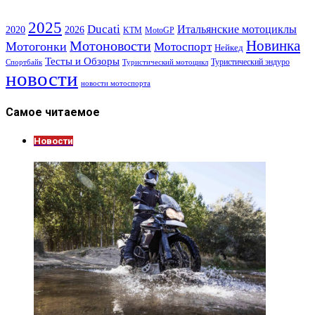
2025
Ducati
Итальянские мотоциклы
2020
2026
KTM
MotoGP
Новинка
Мотоновости
Мотогонки
Мотоспорт
Нейкед
Тесты и Обзоры
Туристический эндуро
Спортбайк
Туристический мотоцикл
новости
новости мотоспорта
Самое читаемое
Новости