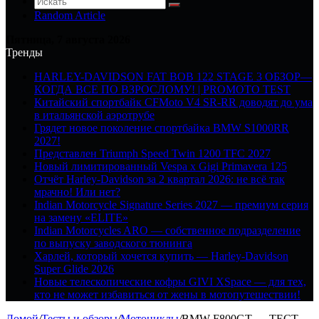
Random Article
Пятница, 7 августа 2026
Тренды
HARLEY-DAVIDSON FAT BOB 122 STAGE 3 ОБЗОР—
КОГДА ВСЕ ПО ВЗРОСЛОМУ! | PROMOTO TEST
Китайский спортбайк CFMoto V4 SR-RR доводят до ума
в итальянской аэротрубе
Грядет новое поколение спортбайка BMW S1000RR
2027!
Представлен Triumph Speed Twin 1200 TFC 2027
Новый лимитированный Vespa x Gigi Primavera 125
Отчёт Harley-Davidson за 2 квартал 2026: не всё так
мрачно! Или нет?
Indian Motorcycle Signature Series 2027 — премиум серия
на замену «ELITE»
Indian Motorcycles ARO — собственное подразделение
по выпуску заводского тюнинга
Харлей, который хочется купить — Harley-Davidson
Super Glide 2026
Новые телескопические кофры GIVI XSpace — для тех,
кто не может избавиться от жены в мотопутешествии!
Домой
/
Тесты и обзоры
/
Мотоциклы
/
BMW F800GT — ТЕСТ