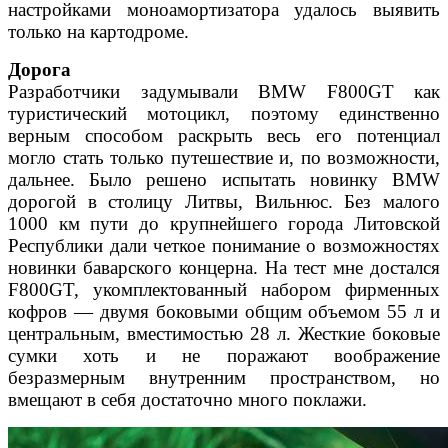
настройками
моноамортизатора удалось выявить
только на картодроме.
Дорога
Разработчики задумывали BMW F800GT как
туристический
мотоцикл, поэтому единственно
верным способом раскрыть
весь его потенциал
могло стать только путешествие и, по воз
можности,
дальнее. Было решено испытать новинку BMW
доро
гой в столицу Литвы, Вильнюс. Без малого
1000 км пути до круп
нейшего города Литовской
Республики дали четкое понимание
о возможностях
новинки баварского концерна.
На тест мне достался
F800GT, укомплектованный набором
фирменных
кофров — двумя боковыми общим объемом 55 л
и
центральным, вместимостью 28 л. Жесткие боковые
сумки
хоть и не поражают воображение
безразмерным внутренним
пространством, но
вмещают в себя достаточно много поклажи.