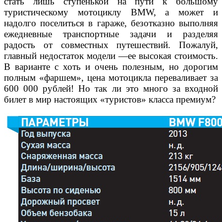
стать
лишь ступенькой на пути к большому
туристическому мотоциклу
BMW, а может и
надолго поселиться в гараже, безотказно вы
полняя
ежедневные транспортные задачи и разделяя
радость
от совместных путешествий. Пожалуй,
главный недостаток мо
дели —ее высокая стоимость.
В варианте с хоть и очень полез
ным, но дорогим
полным «фаршем», цена мотоцикла перева
ливает за
600 000 рублей! Но так ли это много за входной
билет
в мир настоящих «туристов» класса премиум?