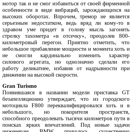
мо
тор так и не смог избавиться от своей фирменной
особенности
в виде вибраций, зарождающихся на
высоких оборотах. Впро
чем, тремор не является
серьезным недостатком, ведь вряд ли
кому-то в
здравом уме придет в голову мысль загонять
стрелку
тахометра «в отсечку», преодолев 800-
километровый перегон.
Приятно отметить, что
небольшое прибавление мощности и мо
мента хоть и
не смогли кардинально изменить характер
силового
агрегата, но однозначно сделали его
работу деликатнее, избавив
от надрывности при
движении на высокой скорости.
Gran Turismo
Появившаяся в названии модели приставка GT
безапелля
ционно утверждает, что из городского
мотоцикла F800 пере
квалифицировался хоть и в
небольшого, но покорителя про
странств,
способного преодолевать тысячи километров пути
в
поисках ярких впечатлений. Под новые задачи
инженерам
BMW пришлось существенно