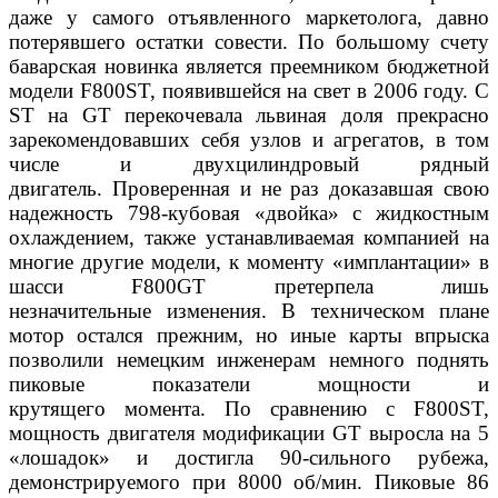
даже у самого отъявленного маркетолога,
давно
потерявшего остатки совести. По большому счету
бавар
ская новинка является преемником бюджетной
модели F800ST,
появившейся на свет в 2006 году. С
ST на GT перекочевала
львиная доля прекрасно
зарекомендовавших себя узлов и аг
регатов, в том
числе и двухцилиндровый рядный
двигатель.
Проверенная и не раз доказавшая свою
надежность 798-ку
бовая «двойка» с жидкостным
охлаждением, также устанавли
ваемая компанией на
многие другие модели, к моменту «им
плантации» в
шасси F800GT претерпела лишь
незначительные
изменения. В техническом плане
мотор остался прежним,
но иные карты впрыска
позволили немецким инженерам не
много поднять
пиковые показатели мощности и
крутящего
момента. По сравнению с F800ST,
мощность двигателя моди
фикации GT выросла на 5
«лошадок» и достигла 90-сильного
рубежа,
демонстрируемого при 8000 об/мин. Пиковые 86