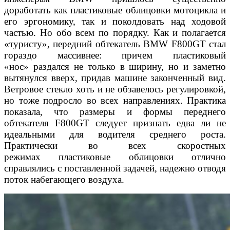
доработать как пластиковые об
лицовки мотоцикла и
его эргономику, так и поколдовать над хо
довой
частью. Но обо всем по порядку.
Как и полагается
«туристу», передний обтекатель BMW
F800GT стал
гораздо массивнее: причем пластиковый
«нос»
раздался не только в ширину, но и заметно
вытянулся вверх,
придав машине законченный вид.
Ветровое стекло хоть и не об
завелось регулировкой,
но тоже подросло во всех направлениях.
Практика
показала, что размеры и формы переднего
обтекателя
F800GT следует признать едва ли не
идеальными для водите
ля среднего роста.
Практически во всех скоростных
режимах
пластиковые облицовки отлично
справлялись с поставленной
задачей, надежно отводя
поток набегающего воздуха.