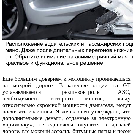
Еще большим доверием к мотоциклу проникаешься
на мок
рой дороге. В качестве опции на GT
устанавливается трекшн
контроль ASC,
необходимость которого многие, ввиду
отно
сительно скромной мощности двигателя, могут
посчитать
излишней. Я же склонен утверждать, что
дополнительные
деньги, отданные за электронную
«примочку», не единожды
окупятся в дальней
дороге, где мокрый асфальт, битумные пят
на и песок