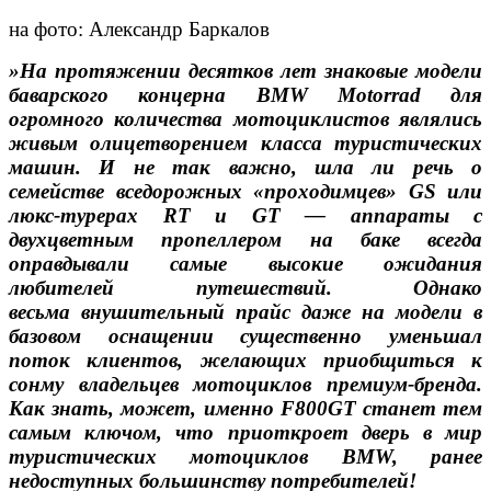
на фото: Александр Баркалов
»На протяжении десятков лет знаковые модели
баварского концерна
BMW Motorrad для
огромного количества мотоциклистов являлись
живым
олицетворением класса туристических
машин. И не так важно, шла ли
речь о
семействе вседорожных «проходимцев» GS или
люкс-турерах RT
и GT — аппараты с
двухцветным пропеллером на баке всегда
оправдывали
самые высокие ожидания
любителей путешествий. Однако
весьма
внушительный прайс даже на модели в
базовом оснащении существенно
уменьшал
поток клиентов, желающих приобщиться к
сонму владельцев
мотоциклов премиум-бренда.
Как знать, может, именно F800GT станет
тем
самым ключом, что приоткроет дверь в мир
туристических
мотоциклов BMW, ранее
недоступных большинству потребителей!