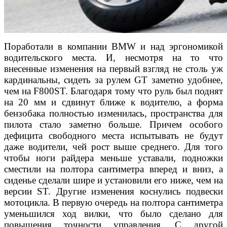
Поработали в компании BMW и над эргономикой
води
тельского места. И, несмотря на то что
внесенные изменения
на первый взгляд не столь уж
кардинальны, сидеть за рулем GT
заметно удобнее,
чем на F800ST. Благодаря тому что руль был
поднят
на 20 мм и сдвинут ближе к водителю, а форма
бензо
бака полностью изменилась, пространства для
пилота стало
заметно больше. Причем особого
дефицита свободного места
испытывать не будут
даже водители, чей рост выше среднего.
Для того
чтобы ноги райдера меньше уставали, подножки
сме
стили на полтора сантиметра вперед и вниз, а
сиденье сделали
шире и установили его ниже, чем на
версии ST.
Другие изменения коснулись подвески
мотоцикла. В пер
вую очередь на полтора сантиметра
уменьшился ход вилки,
что было сделано для
повышения точности управления. С дру
гой