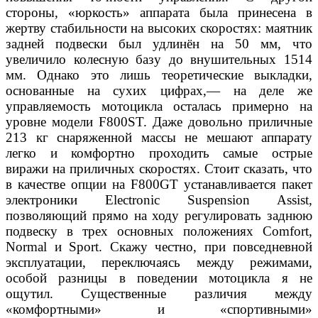
стороны, «юркость» аппарата была принесена в
жертву
стабильности на высоких скоростях: маятник
задней подвески
был удлинён на 50 мм, что
увеличило колесную базу до вну
шительных 1514
мм. Однако это лишь теоретические выклад
ки,
основанные на сухих цифрах,— на деле же
управляемость
мотоцикла осталась примерно на
уровне модели F800ST. Даже
довольно приличные
213 кг снаряженной массы не мешают
аппарату
легко и комфортно проходить самые острые
виражи
на приличных скоростях.
Стоит сказать, что
в качестве опции на F800GT устанавливает
ся пакет
электроники Electronic Suspension Assist,
позволяющий
прямо на ходу регулировать заднюю
подвеску в трех основных
положениях Comfort,
Normal и Sport. Скажу честно, при повсе
дневной
эксплуатации, переключаясь между режимами,
особой
разницы в поведении мотоцикла я не
ощутил. Существенные
различия между
«комфортными» и «спортивными»