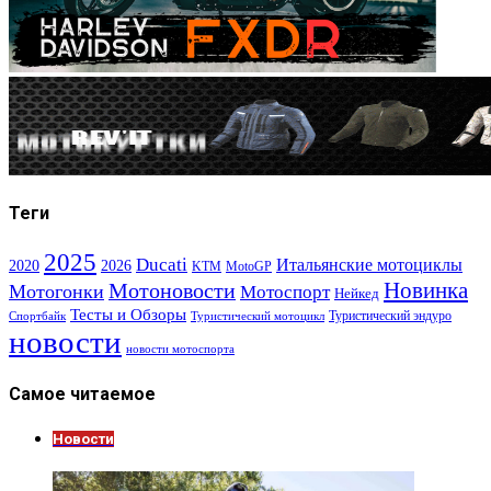
Теги
2025
Ducati
Итальянские мотоциклы
2020
2026
KTM
MotoGP
Новинка
Мотоновости
Мотогонки
Мотоспорт
Нейкед
Тесты и Обзоры
Туристический эндуро
Спортбайк
Туристический мотоцикл
новости
новости мотоспорта
Самое читаемое
Новости