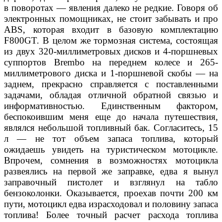
в поворотах — явления далеко не редкие.
Говоря об
электронных помощниках, не стоит забывать
и про
ABS, которая входит в базовую комплектацию
F800GT.
В целом же тормозная система, состоящая
из двух 320-миллиме
тровых дисков и 4-поршневых
суппортов Brembo на переднем
колесе и 265-
миллиметрового диска и 1-поршневой скобы —
на
заднем, прекрасно справляется с поставленными
задачами,
обладая отличной обратной связью и
информативностью.
Единственным фактором,
беспокоившим меня еще до нача
ла путешествия,
являлся небольшой топливный бак. Согласи
тесь, 15
л — не тот объем запаса топлива, который
ожидаешь
увидеть на туристическом мотоцикле.
Впрочем, сомнения в воз
можностях мотоцикла
развеялись на первой же заправке, едва
я вынул
заправочный пистолет и взглянул на табло
бензоко
лонки. Оказывается, проехав почти 200 км
пути, мотоцикл едва
израсходовал и половину запаса
топлива! Более точный расчет расхода топлива