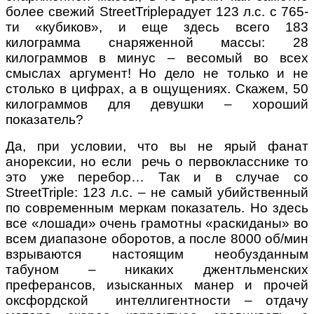
более свежий StreetTripleрадует 123 л.с. с 765-
ти «кубиков», и еще здесь всего 183
килограмма снаряженной массы: 28
килограммов в минус – весомый во всех
смыслах аргумент! Но дело не только и не
столько в цифрах, а в ощущениях. Скажем, 50
килограммов для девушки – хороший
показатель?
Да, при условии, что вы не ярый фанат
анорексии, но если речь о первокласснике то
это уже перебор… Так и в случае со
StreetTriple: 123 л.с. – не самый убийственный
по современным меркам показатель. Но здесь
все «лошади» очень грамотны «раскиданы» во
всем диапазоне оборотов, а после 8000 об/мин
взрываются настоящим необузданным
табуном – никаких джентльменских
преферансов, изысканных манер и прочей
оксфордской интеллигентности – отдачу