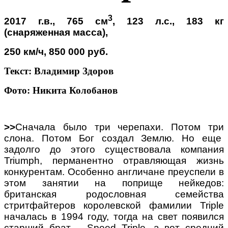
3
2017 г.в., 765 см
, 12
3
л.с., 183 кг
(снаряженная масса),
250 км
/
ч, 850 000 руб.
Текст: Владимир Здоров
Фото: Никита Колобанов
>>
Сначала было три черепахи. Потом три
слона. Потом Бог создал Землю. Но еще
задолго до этого существовала компания
Triumph, перманентно отравляющая жизнь
конкурентам. Особенно англичане преуспели в
этом занятии на поприще нейкедов:
британская родословная семейства
стритфайтеров королевской фамилии Triple
началась в 1994 году, тогда на свет появился
старший брат – Speed Triple, а вот средний