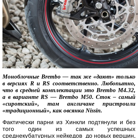
Моноблочные Brembo — так же «дают» только
в версиях R и RS соответственно. Любопытно,
что в средней комплектации это Brembo M4.32,
а в варианте RS — Brembo M50. Сток – самый
«сиротский», там англичане пристроили
«традиционный», как овсянка Nissin.
Фактически парни из Хинкли подтянули и без
того один из самых успешных
среднекубатурных нейкедов до новых вершин,