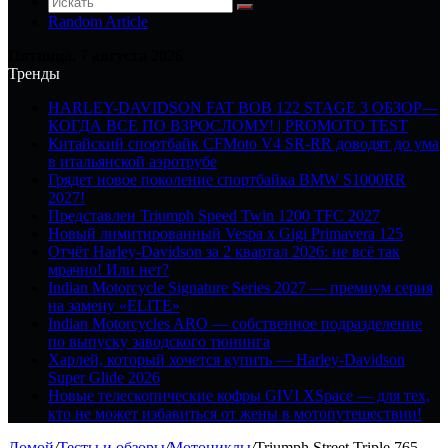
Random Article
Пятница, 7 августа 2026
Тренды
HARLEY-DAVIDSON FAT BOB 122 STAGE 3 ОБЗОР—
КОГДА ВСЕ ПО ВЗРОСЛОМУ! | PROMOTO TEST
Китайский спортбайк CFMoto V4 SR-RR доводят до ума
в итальянской аэротрубе
Грядет новое поколение спортбайка BMW S1000RR
2027!
Представлен Triumph Speed Twin 1200 TFC 2027
Новый лимитированный Vespa x Gigi Primavera 125
Отчёт Harley-Davidson за 2 квартал 2026: не всё так
мрачно! Или нет?
Indian Motorcycle Signature Series 2027 — премиум серия
на замену «ELITE»
Indian Motorcycles ARO — собственное подразделение
по выпуску заводского тюнинга
Харлей, который хочется купить — Harley-Davidson
Super Glide 2026
Новые телескопические кофры GIVI XSpace — для тех,
кто не может избавиться от жены в мотопутешествии!
Домой
/
Тесты и обзоры
/
Мотоциклы
/
Triumph Street Triple 765