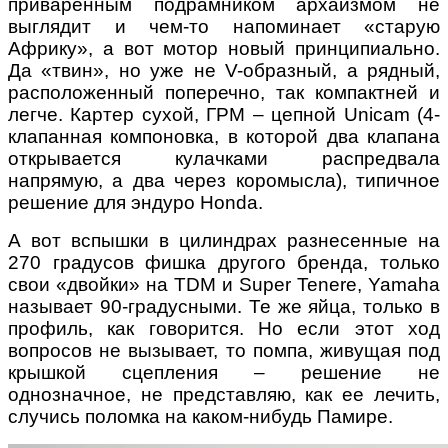
приваренным подрамником архаизмом не
выглядит и чем-то напоминает «старую
Африку», а вот мотор новый принципиально.
Да «твин», но уже не V-образный, а рядный,
расположенный поперечно, так компактней и
легче. Картер сухой, ГРМ – цепной Unicam (4-
клапанная компоновка, в которой два клапана
открывается кулачками распредвала
напрямую, а два через коромысла), типичное
решение для эндуро Honda.
А вот вспышки в цилиндрах разнесенные на
270 градусов фишка другого бренда, только
свои «двойки» на TDM и Super Tenere, Yamaha
называет 90-градусными. Те же яйца, только в
профиль, как говорится. Но если этот ход
вопросов не вызывает, то помпа, живущая под
крышкой сцепления – решение не
однозначное, не представляю, как ее лечить,
случись поломка на каком-нибудь Памире.