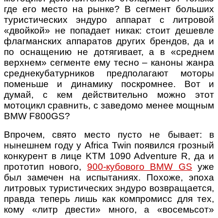
где его место на рынке? В сегмент больших
туристических эндуро аппарат с литровой
«двойкой» не попадает никак: стоит дешевле
флагманских аппаратов других брендов, да и
по оснащению не дотягивает, а в «среднем
верхнем» сегменте ему тесно – каноны жанра
среднекубатурников предполагают моторы
поменьше и динамику поскромнее. Вот и
думай, с кем действительно можно этот
мотоцикл сравнить, с заведомо менее мощным
BMW F800GS?
Впрочем, свято место пусто не бывает: в
нынешнем году у Africa Twin появился грозный
конкурент в лице KTM 1090 Adventure R, да и
прототип нового,
900-кубового BMW GS
уже
был замечен на испытаниях. Похоже, эпоха
литровых туристических эндуро возвращается,
правда теперь лишь как компромисс для тех,
кому «литр двести» много, а «восемьсот»