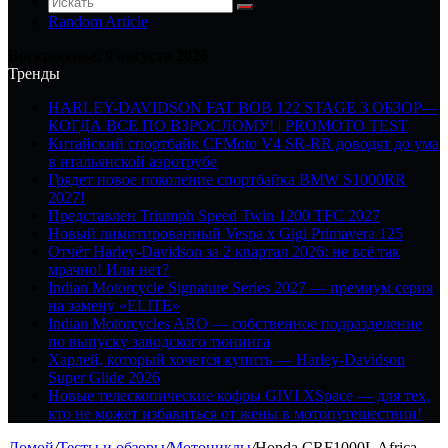
Random Article
Воскресенье, 9 августа 2026
Тренды
HARLEY-DAVIDSON FAT BOB 122 STAGE 3 ОБЗОР—
КОГДА ВСЕ ПО ВЗРОСЛОМУ! | PROMOTO TEST
Китайский спортбайк CFMoto V4 SR-RR доводят до ума
в итальянской аэротрубе
Грядет новое поколение спортбайка BMW S1000RR
2027!
Представлен Triumph Speed Twin 1200 TFC 2027
Новый лимитированный Vespa x Gigi Primavera 125
Отчёт Harley-Davidson за 2 квартал 2026: не всё так
мрачно! Или нет?
Indian Motorcycle Signature Series 2027 — премиум серия
на замену «ELITE»
Indian Motorcycles ARO — собственное подразделение
по выпуску заводского тюнинга
Харлей, который хочется купить — Harley-Davidson
Super Glide 2026
Новые телескопические кофры GIVI XSpace — для тех,
кто не может избавиться от жены в мотопутешествии!
Домой
/
Тесты и обзоры
/
Мотоциклы
/
Honda CRF1000L Africa