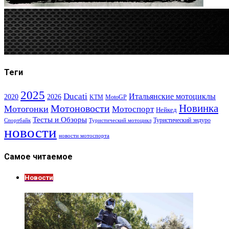
Теги
2025
Ducati
Итальянские мотоциклы
2020
2026
KTM
MotoGP
Новинка
Мотоновости
Мотогонки
Мотоспорт
Нейкед
Тесты и Обзоры
Туристический эндуро
Спортбайк
Туристический мотоцикл
новости
новости мотоспорта
Самое читаемое
Новости