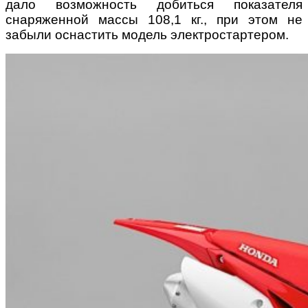
дало возможность добиться показателя
снаряженной массы 108,1 кг., при этом не
забыли оснастить модель электростартером.