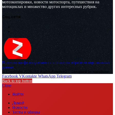
мотоэкипировки, новости мотоспорта, путешествия на
мотоциклах и множество других интересных рубрик.
Соц.сети
Политика конфиденциальности и политика обработки персональных
данных
© Copyright 2026, All Rights Reserved |
Designed by muvikone
Facebook
VKontakte
WhatsApp
Telegram
Back to top button
Close
Войти
Домой
Новости
Тесты и обзоры