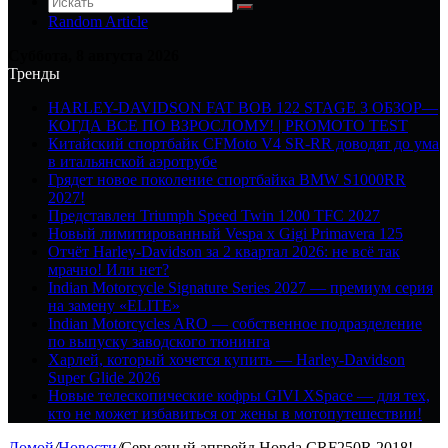
Random Article
Суббота, 8 августа 2026
Тренды
HARLEY-DAVIDSON FAT BOB 122 STAGE 3 ОБЗОР—
КОГДА ВСЕ ПО ВЗРОСЛОМУ! | PROMOTO TEST
Китайский спортбайк CFMoto V4 SR-RR доводят до ума
в итальянской аэротрубе
Грядет новое поколение спортбайка BMW S1000RR
2027!
Представлен Triumph Speed Twin 1200 TFC 2027
Новый лимитированный Vespa x Gigi Primavera 125
Отчёт Harley-Davidson за 2 квартал 2026: не всё так
мрачно! Или нет?
Indian Motorcycle Signature Series 2027 — премиум серия
на замену «ELITE»
Indian Motorcycles ARO — собственное подразделение
по выпуску заводского тюнинга
Харлей, который хочется купить — Harley-Davidson
Super Glide 2026
Новые телескопические кофры GIVI XSpace — для тех,
кто не может избавиться от жены в мотопутешествии!
Домой
/
Новости
/
Серьезный апгрейд Honda CRF250R 2018!