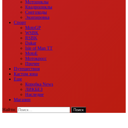
Мотоциклы
Квадроциклы
Снегоходы
Экипировка
Спорт
MotoGP
WSBK
RSBK
Dakar
Isle of Man TT
MotoE
Мотокросс
Прочее
Путешествия
Кастом зона
Еще
Коробка News
ЛИКБЕЗ
Наследие
Магазин
Найти: