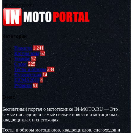
info@in-moto.ru
Категории
Новости
1 241
Кастом зона
62
Youtube
57
Спорт
225
Тесты и обзоры
234
Путешествия
14
EICMA2019
4
Рубрики
91
О нас
Бесплатный портал о мототехнике IN-MOTO.RU — Это
самые последние и самые свежие новости о мотоциклах,
квадроциклах и снегоходах.
Тесты и обзоры мотоциклов, квадроциклов, снегоходов и