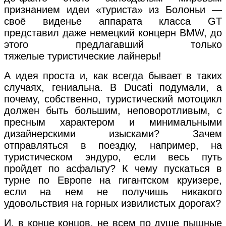
признанием идеи «туриста» из Болоньи —
своё виденье аппарата класса GT
представил даже немецкий концерн BMW, до
этого предлагавший только
тяжелые туристические лайнеры!
А идея проста и, как всегда бывает в таких
случаях, гениальна. В Ducati подумали, а
почему, собственно, туристический мотоцикл
должен быть большим, неповоротливым, с
пресным характером и минимальными
дизайнерскими изысками? Зачем
отправляться в поездку, например, на
туристическом эндуро, если весь путь
пройдет по асфальту? К чему пускаться в
турне по Европе на гигантском круизере,
если на нем не получишь никакого
удовольствия на горных извилистых дорогах?
И, в конце концов, не всем по душе пышные