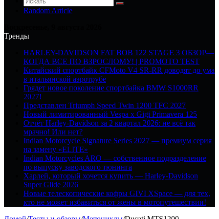
Random Article
Воскресенье, 9 августа 2026
Тренды
HARLEY-DAVIDSON FAT BOB 122 STAGE 3 ОБЗОР—
КОГДА ВСЕ ПО ВЗРОСЛОМУ! | PROMOTO TEST
Китайский спортбайк CFMoto V4 SR-RR доводят до ума
в итальянской аэротрубе
Грядет новое поколение спортбайка BMW S1000RR
2027!
Представлен Triumph Speed Twin 1200 TFC 2027
Новый лимитированный Vespa x Gigi Primavera 125
Отчёт Harley-Davidson за 2 квартал 2026: не всё так
мрачно! Или нет?
Indian Motorcycle Signature Series 2027 — премиум серия
на замену «ELITE»
Indian Motorcycles ARO — собственное подразделение
по выпуску заводского тюнинга
Харлей, который хочется купить — Harley-Davidson
Super Glide 2026
Новые телескопические кофры GIVI XSpace — для тех,
кто не может избавиться от жены в мотопутешествии!
Домой
/
Тесты и обзоры
/
Мотоциклы
/
Ducati MTS1200