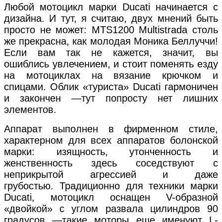
Любой мотоцикл марки Ducati начинается с
дизайна. И тут, я считаю, двух мнений быть
просто не может: MTS1200 Multistrada столь
же прекрасна, как молодая Моника Беллуччи!
Если вам так не кажется, значит, вы
ошиблись увлечением, и стоит поменять езду
на мотоциклах на вязание крючком и
спицами. Облик «туриста» Ducati гармоничен
и закончен —тут попросту нет лишних
элементов.
Аппарат выполнен в фирменном стиле,
характерном для всех аппаратов болонской
марки: изящность, утонченность и
женственность здесь соседствуют с
неприкрытой агрессией и даже
грубостью. Традиционно для техники марки
Ducati, мотоцикл оснащен V-образной
«двойкой» с углом развала цилиндров 90
градусов —такие моторы еще именуют L-