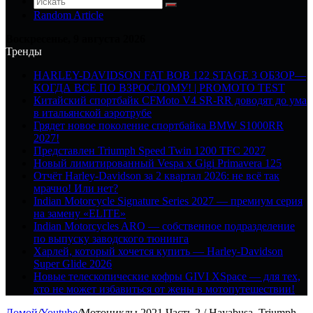
Random Article
Воскресенье, 9 августа 2026
Тренды
HARLEY-DAVIDSON FAT BOB 122 STAGE 3 ОБЗОР—
КОГДА ВСЕ ПО ВЗРОСЛОМУ! | PROMOTO TEST
Китайский спортбайк CFMoto V4 SR-RR доводят до ума
в итальянской аэротрубе
Грядет новое поколение спортбайка BMW S1000RR
2027!
Представлен Triumph Speed Twin 1200 TFC 2027
Новый лимитированный Vespa x Gigi Primavera 125
Отчёт Harley-Davidson за 2 квартал 2026: не всё так
мрачно! Или нет?
Indian Motorcycle Signature Series 2027 — премиум серия
на замену «ELITE»
Indian Motorcycles ARO — собственное подразделение
по выпуску заводского тюнинга
Харлей, который хочется купить — Harley-Davidson
Super Glide 2026
Новые телескопические кофры GIVI XSpace — для тех,
кто не может избавиться от жены в мотопутешествии!
Домой
/
Youtube
/
Мотоциклы 2021 Часть 2 / Hayabusa, Triumph,