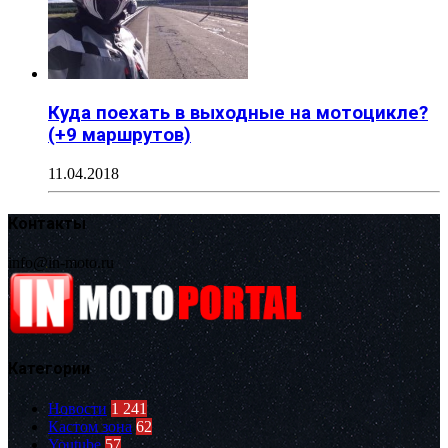
Куда поехать в выходные на мотоцикле?
(+9 маршрутов)
11.04.2018
Контакты
info@in-moto.ru
Категории
Новости
1 241
Кастом зона
62
Youtube
57