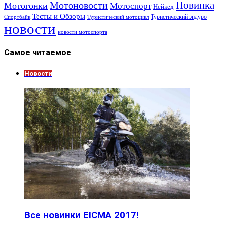
Новинка
Мотоновости
Мотогонки
Мотоспорт
Нейкед
Тесты и Обзоры
Туристический эндуро
Спортбайк
Туристический мотоцикл
новости
новости мотоспорта
Самое читаемое
Новости
Все новинки EICMA 2017!