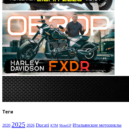
Теги
2025
Ducati
Итальянские мотоциклы
2020
2026
KTM
MotoGP