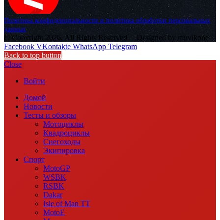
Политика конфиденциальности и политика обработки персональных
данных
© Copyright 2026, All Rights Reserved |
Designed by muvikone
Facebook
VKontakte
WhatsApp
Telegram
Back to top button
Close
Войти
Домой
Новости
Тесты и обзоры
Мотоциклы
Квадроциклы
Снегоходы
Экипировка
Спорт
MotoGP
WSBK
RSBK
Dakar
Isle of Man TT
MotoE