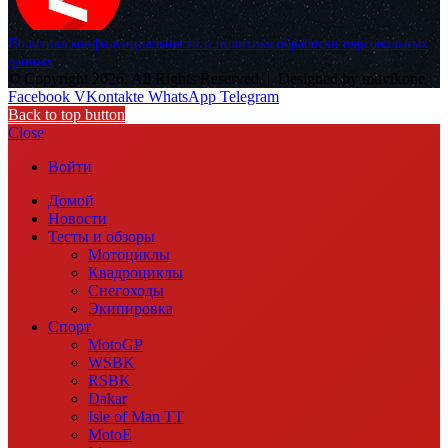
Политика конфиденциальности и политика обработки персональных
данных
© Copyright 2026, All Rights Reserved |
Designed by muvikone
Facebook
VKontakte
WhatsApp
Telegram
Back to top button
Close
Войти
Домой
Новости
Тесты и обзоры
Мотоциклы
Квадроциклы
Снегоходы
Экипировка
Спорт
MotoGP
WSBK
RSBK
Dakar
Isle of Man TT
MotoE