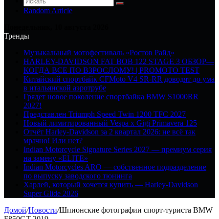
Random Article
Понедельник, 10 августа 2026
Тренды
Музыкальный мотофестиваль «Ростов Райд»
HARLEY-DAVIDSON FAT BOB 122 STAGE 3 ОБЗОР—
КОГДА ВСЕ ПО ВЗРОСЛОМУ! | PROMOTO TEST
Китайский спортбайк CFMoto V4 SR-RR доводят до ума
в итальянской аэротрубе
Грядет новое поколение спортбайка BMW S1000RR
2027!
Представлен Triumph Speed Twin 1200 TFC 2027
Новый лимитированный Vespa x Gigi Primavera 125
Отчёт Harley-Davidson за 2 квартал 2026: не всё так
мрачно! Или нет?
Indian Motorcycle Signature Series 2027 — премиум серия
на замену «ELITE»
Indian Motorcycles ARO — собственное подразделение
по выпуску заводского тюнинга
Харлей, который хочется купить — Harley-Davidson
Super Glide 2026
Домой
/
Новости
/
Шпионские фотографии спорт-туриста BMW
F850GT 2019