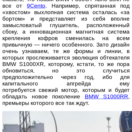
все от
9Cento
. Например, спрятанная под
«хвостом» выхлопная система осталась «за
бортом» и представляет из себя вполне
замысловатый глушитель, расположенный
сбоку, а инновационная магнитная система
крепления кофров сменилась на всем
привычную — ничего особенного. Зато дизайн
очень узнаваем, те же формы и линии, в
которых прослеживается эволюция обтекателя
BMW S1000XR, которому, кстати, то же пора
обновиться, но это случиться
предположительно через год, ибо для
капитального апгрейда ему
потребуется свежий мотор, которым и будет
обладать новое поколение
BMW S1000RR
,
премьеры которого все так ждут.