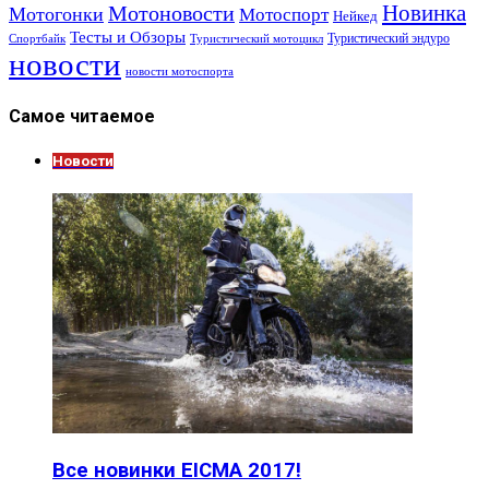
Новинка
Мотоновости
Мотогонки
Мотоспорт
Нейкед
Тесты и Обзоры
Туристический эндуро
Спортбайк
Туристический мотоцикл
новости
новости мотоспорта
Самое читаемое
Новости
Все новинки EICMA 2017!