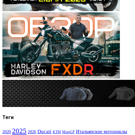
Теги
2025
Ducati
Итальянские мотоциклы
2020
2026
KTM
MotoGP