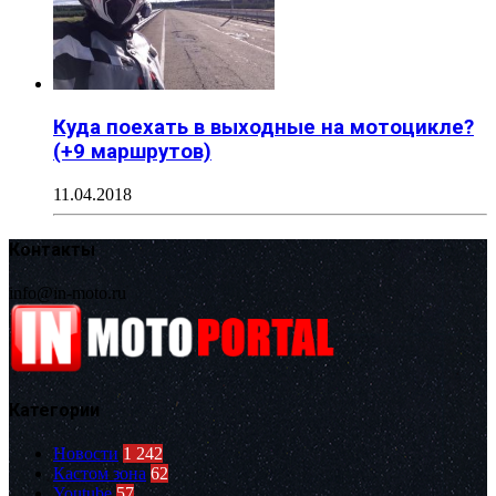
Куда поехать в выходные на мотоцикле?
(+9 маршрутов)
11.04.2018
Контакты
info@in-moto.ru
Категории
Новости
1 242
Кастом зона
62
Youtube
57