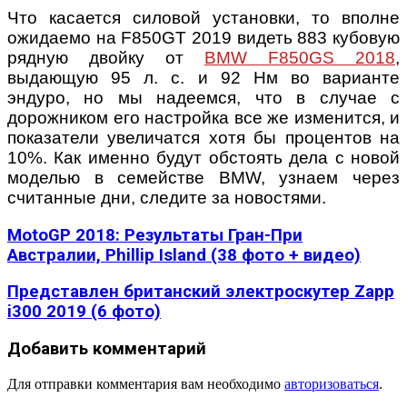
Что касается силовой установки, то вполне
ожидаемо на F850GT 2019 видеть 883 кубовую
рядную двойку от
BMW F850GS 2018
,
выдающую 95 л. с. и 92 Нм во варианте
эндуро, но мы надеемся, что в случае с
дорожником его настройка все же изменится, и
показатели увеличатся хотя бы процентов на
10%. Как именно будут обстоять дела с новой
моделью в семействе BMW, узнаем через
считанные дни, следите за новостями.
MotoGP 2018: Результаты Гран-При
Австралии, Phillip Island (38 фото + видео)
Представлен британский электроскутер Zapp
i300 2019 (6 фото)
Добавить комментарий
Для отправки комментария вам необходимо
авторизоваться
.