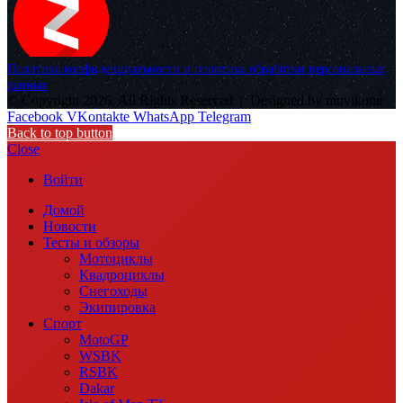
Политика конфиденциальности и политика обработки персональных
данных
© Copyright 2026, All Rights Reserved |
Designed by muvikone
Facebook
VKontakte
WhatsApp
Telegram
Back to top button
Close
Войти
Домой
Новости
Тесты и обзоры
Мотоциклы
Квадроциклы
Снегоходы
Экипировка
Спорт
MotoGP
WSBK
RSBK
Dakar