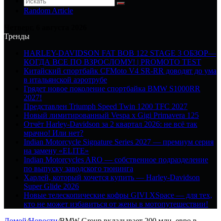
Random Article
Четверг, 6 августа 2026
Тренды
HARLEY-DAVIDSON FAT BOB 122 STAGE 3 ОБЗОР—
КОГДА ВСЕ ПО ВЗРОСЛОМУ! | PROMOTO TEST
Китайский спортбайк CFMoto V4 SR-RR доводят до ума
в итальянской аэротрубе
Грядет новое поколение спортбайка BMW S1000RR
2027!
Представлен Triumph Speed Twin 1200 TFC 2027
Новый лимитированный Vespa x Gigi Primavera 125
Отчёт Harley-Davidson за 2 квартал 2026: не всё так
мрачно! Или нет?
Indian Motorcycle Signature Series 2027 — премиум серия
на замену «ELITE»
Indian Motorcycles ARO — собственное подразделение
по выпуску заводского тюнинга
Харлей, который хочется купить — Harley-Davidson
Super Glide 2026
Новые телескопические кофры GIVI XSpace — для тех,
кто не может избавиться от жены в мотопутешествии!
Домой
/
Новости
/
BMW Group вкладывает 200 млн. евро в