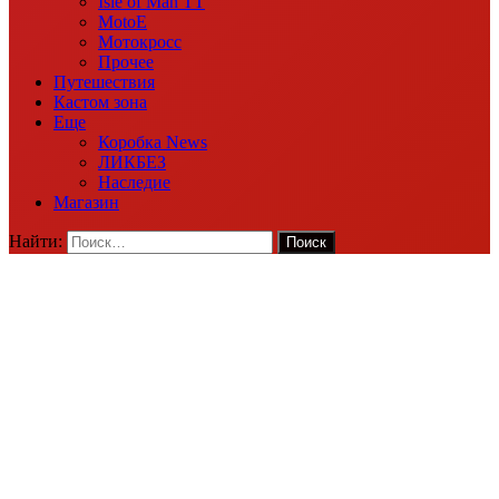
Isle of Man TT
MotoE
Мотокросс
Прочее
Путешествия
Кастом зона
Еще
Коробка News
ЛИКБЕЗ
Наследие
Магазин
Найти: