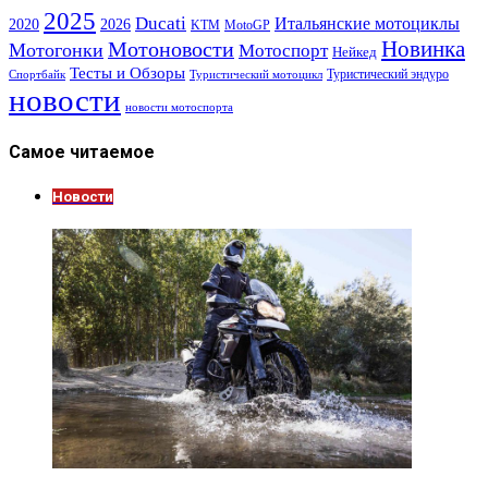
2025
Ducati
Итальянские мотоциклы
2020
2026
KTM
MotoGP
Новинка
Мотоновости
Мотогонки
Мотоспорт
Нейкед
Тесты и Обзоры
Туристический эндуро
Спортбайк
Туристический мотоцикл
новости
новости мотоспорта
Самое читаемое
Новости