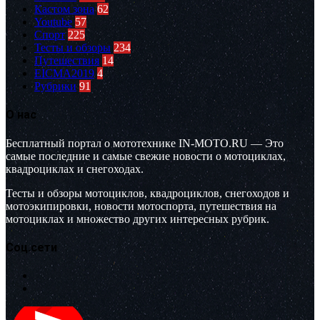
Кастом зона
62
Youtube
57
Спорт
225
Тесты и обзоры
234
Путешествия
14
EICMA2019
4
Рубрики
91
О нас
Бесплатный портал о мототехнике IN-MOTO.RU — Это
самые последние и самые свежие новости о мотоциклах,
квадроциклах и снегоходах.
Тесты и обзоры мотоциклов, квадроциклов, снегоходов и
мотоэкипировки, новости мотоспорта, путешествия на
мотоциклах и множество других интересных рубрик.
Соц.сети