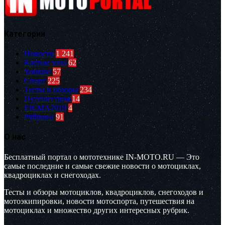
Категории
Новости
1 241
Кастом зона
62
Youtube
57
Спорт
225
Тесты и обзоры
234
Путешествия
14
EICMA2019
4
Рубрики
91
О нас
Бесплатный портал о мототехнике IN-MOTO.RU — Это
самые последние и самые свежие новости о мотоциклах,
квадроциклах и снегоходах.
Тесты и обзоры мотоциклов, квадроциклов, снегоходов и
мотоэкипировки, новости мотоспорта, путешествия на
мотоциклах и множество других интересных рубрик.