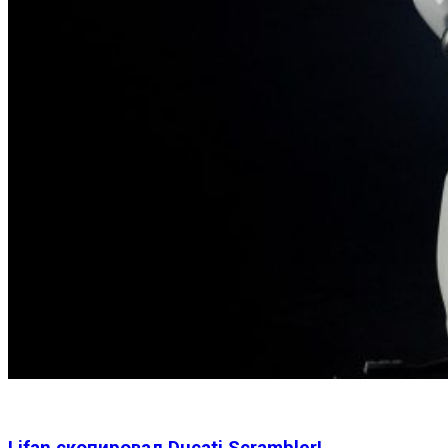
Lifan скопировал Ducati Scrambler!