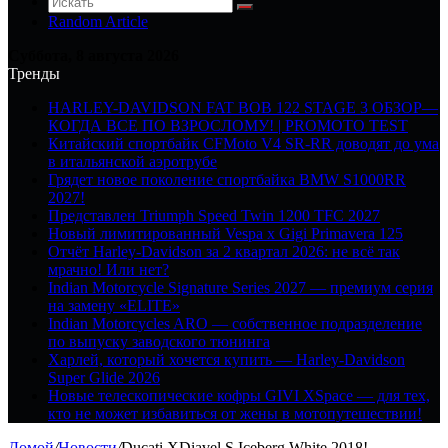
Random Article
Суббота, 8 августа 2026
Тренды
HARLEY-DAVIDSON FAT BOB 122 STAGE 3 ОБЗОР—
КОГДА ВСЕ ПО ВЗРОСЛОМУ! | PROMOTO TEST
Китайский спортбайк CFMoto V4 SR-RR доводят до ума
в итальянской аэротрубе
Грядет новое поколение спортбайка BMW S1000RR
2027!
Представлен Triumph Speed Twin 1200 TFC 2027
Новый лимитированный Vespa x Gigi Primavera 125
Отчёт Harley-Davidson за 2 квартал 2026: не всё так
мрачно! Или нет?
Indian Motorcycle Signature Series 2027 — премиум серия
на замену «ELITE»
Indian Motorcycles ARO — собственное подразделение
по выпуску заводского тюнинга
Харлей, который хочется купить — Harley-Davidson
Super Glide 2026
Новые телескопические кофры GIVI XSpace — для тех,
кто не может избавиться от жены в мотопутешествии!
Домой
/
Новости
/
Ducati XDiavel S Iceberg White 2018!