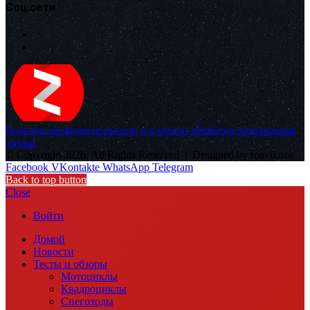
Соц.сети
Политика конфиденциальности и политика обработки персональных
данных
© Copyright 2026, All Rights Reserved |
Designed by muvikone
Facebook
VKontakte
WhatsApp
Telegram
Back to top button
Close
Войти
Домой
Новости
Тесты и обзоры
Мотоциклы
Квадроциклы
Снегоходы