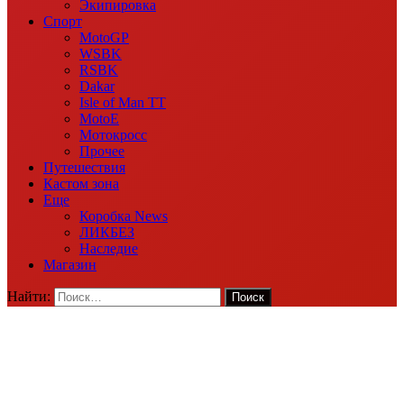
Экипировка
Спорт
MotoGP
WSBK
RSBK
Dakar
Isle of Man TT
MotoE
Мотокросс
Прочее
Путешествия
Кастом зона
Еще
Коробка News
ЛИКБЕЗ
Наследие
Магазин
Найти: