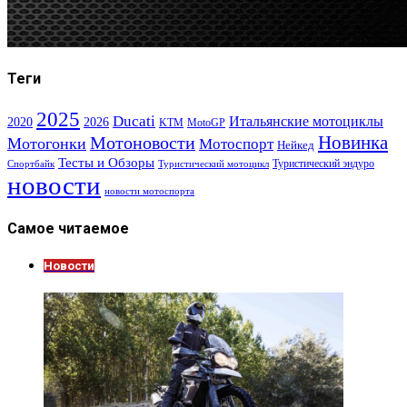
Теги
2025
Ducati
Итальянские мотоциклы
2020
2026
KTM
MotoGP
Новинка
Мотоновости
Мотогонки
Мотоспорт
Нейкед
Тесты и Обзоры
Туристический эндуро
Спортбайк
Туристический мотоцикл
новости
новости мотоспорта
Самое читаемое
Новости