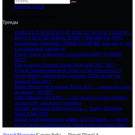
Random Article
Пятница, 7 августа 2026
Тренды
HARLEY-DAVIDSON FAT BOB 122 STAGE 3 ОБЗОР—
КОГДА ВСЕ ПО ВЗРОСЛОМУ! | PROMOTO TEST
Китайский спортбайк CFMoto V4 SR-RR доводят до ума
в итальянской аэротрубе
Грядет новое поколение спортбайка BMW S1000RR
2027!
Представлен Triumph Speed Twin 1200 TFC 2027
Новый лимитированный Vespa x Gigi Primavera 125
Отчёт Harley-Davidson за 2 квартал 2026: не всё так
мрачно! Или нет?
Indian Motorcycle Signature Series 2027 — премиум серия
на замену «ELITE»
Indian Motorcycles ARO — собственное подразделение
по выпуску заводского тюнинга
Харлей, который хочется купить — Harley-Davidson
Super Glide 2026
Новые телескопические кофры GIVI XSpace — для тех,
кто не может избавиться от жены в мотопутешествии!
Домой
/
Новости
/
Garage Italia — Ducati Diavel A