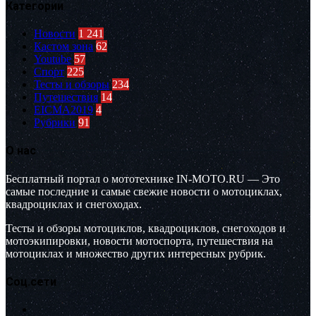
Категории
Новости
1 241
Кастом зона
62
Youtube
57
Спорт
225
Тесты и обзоры
234
Путешествия
14
EICMA2019
4
Рубрики
91
О нас
Бесплатный портал о мототехнике IN-MOTO.RU — Это
самые последние и самые свежие новости о мотоциклах,
квадроциклах и снегоходах.
Тесты и обзоры мотоциклов, квадроциклов, снегоходов и
мотоэкипировки, новости мотоспорта, путешествия на
мотоциклах и множество других интересных рубрик.
Соц.сети