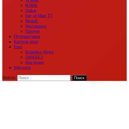
WSBK
RSBK
Dakar
Isle of Man TT
MotoE
Мотокросс
Прочее
Путешествия
Кастом зона
Еще
Коробка News
ЛИКБЕЗ
Наследие
Магазин
Найти: