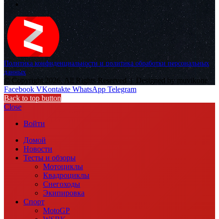
Политика конфиденциальности и политика обработки персональных
данных
© Copyright 2026, All Rights Reserved |
Designed by muvikone
Facebook
VKontakte
WhatsApp
Telegram
Back to top button
Close
Войти
Домой
Новости
Тесты и обзоры
Мотоциклы
Квадроциклы
Снегоходы
Экипировка
Спорт
MotoGP