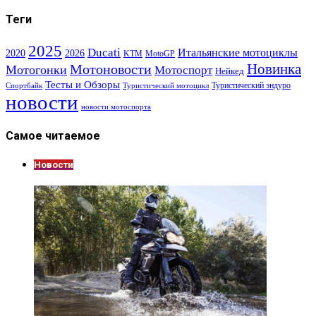
Теги
2025
Ducati
Итальянские мотоциклы
2020
2026
KTM
MotoGP
Новинка
Мотоновости
Мотогонки
Мотоспорт
Нейкед
Тесты и Обзоры
Туристический эндуро
Спортбайк
Туристический мотоцикл
новости
новости мотоспорта
Самое читаемое
Новости