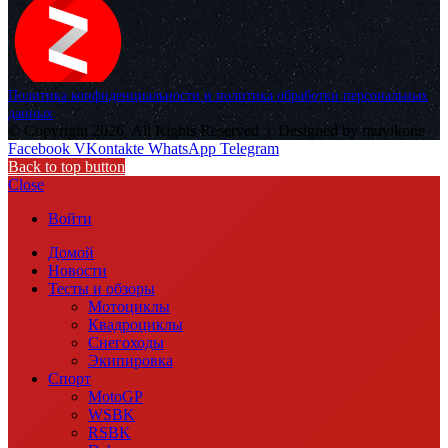
Политика конфиденциальности и политика обработки персональных
данных
© Copyright 2026, All Rights Reserved |
Designed by muvikone
Facebook
VKontakte
WhatsApp
Telegram
Back to top button
Close
Войти
Домой
Новости
Тесты и обзоры
Мотоциклы
Квадроциклы
Снегоходы
Экипировка
Спорт
MotoGP
WSBK
RSBK