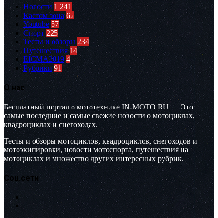
Новости
1 241
Кастом зона
62
Youtube
57
Спорт
225
Тесты и обзоры
234
Путешествия
14
EICMA2019
4
Рубрики
91
О нас
Бесплатный портал о мототехнике IN-MOTO.RU — Это
самые последние и самые свежие новости о мотоциклах,
квадроциклах и снегоходах.
Тесты и обзоры мотоциклов, квадроциклов, снегоходов и
мотоэкипировки, новости мотоспорта, путешествия на
мотоциклах и множество других интересных рубрик.
Соц.сети