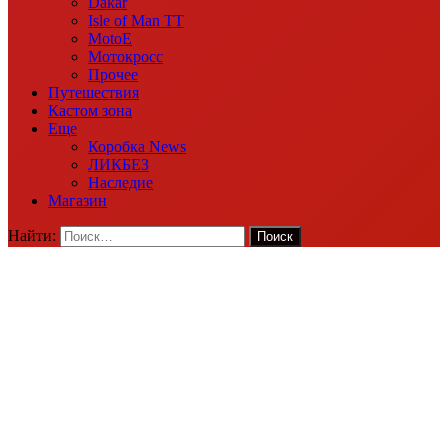
Dakar
Isle of Man TT
MotoE
Мотокросс
Прочее
Путешествия
Кастом зона
Еще
Коробка News
ЛИКБЕЗ
Наследие
Магазин
Найти: