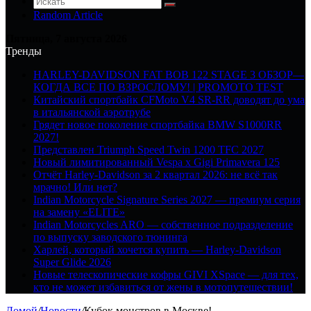
Random Article
Пятница, 7 августа 2026
Тренды
HARLEY-DAVIDSON FAT BOB 122 STAGE 3 ОБЗОР—
КОГДА ВСЕ ПО ВЗРОСЛОМУ! | PROMOTO TEST
Китайский спортбайк CFMoto V4 SR-RR доводят до ума
в итальянской аэротрубе
Грядет новое поколение спортбайка BMW S1000RR
2027!
Представлен Triumph Speed Twin 1200 TFC 2027
Новый лимитированный Vespa x Gigi Primavera 125
Отчёт Harley-Davidson за 2 квартал 2026: не всё так
мрачно! Или нет?
Indian Motorcycle Signature Series 2027 — премиум серия
на замену «ELITE»
Indian Motorcycles ARO — собственное подразделение
по выпуску заводского тюнинга
Харлей, который хочется купить — Harley-Davidson
Super Glide 2026
Новые телескопические кофры GIVI XSpace — для тех,
кто не может избавиться от жены в мотопутешествии!
Домой
/
Новости
/
Кубок монстров в Москве!