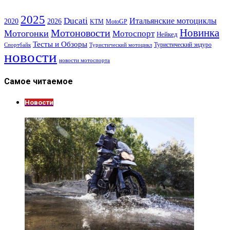
2025
Ducati
Итальянские мотоциклы
2020
2026
KTM
MotoGP
Новинка
Мотоновости
Мотогонки
Мотоспорт
Нейкед
Тесты и Обзоры
Туристический эндуро
Спортбайк
Туристический мотоцикл
новости
новости мотоспорта
Самое читаемое
Новости