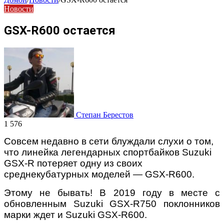
Новости
GSX-R600 остается
Степан Берестов
1 576
Совсем недавно в сети блуждали слухи о том,
что линейка легендарных спортбайков
Suzuki
GSX-R
потеряет одну из своих
среднекубатурных моделей —
GSX-R600
.
Этому не бывать! В 2019 году в месте с
обновленным
Suzuki GSX-R
750 поклонников
марки ждет и
Suzuki GSX-R
600.