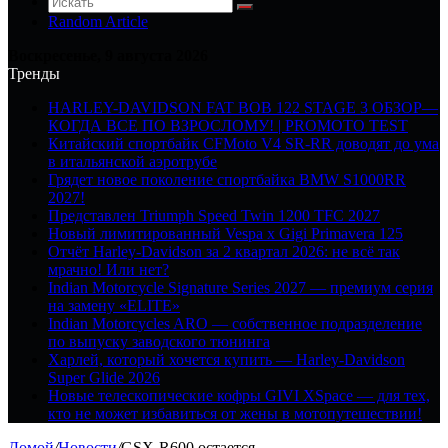
Random Article
Воскресенье, 9 августа 2026
Тренды
HARLEY-DAVIDSON FAT BOB 122 STAGE 3 ОБЗОР—
КОГДА ВСЕ ПО ВЗРОСЛОМУ! | PROMOTO TEST
Китайский спортбайк CFMoto V4 SR-RR доводят до ума
в итальянской аэротрубе
Грядет новое поколение спортбайка BMW S1000RR
2027!
Представлен Triumph Speed Twin 1200 TFC 2027
Новый лимитированный Vespa x Gigi Primavera 125
Отчёт Harley-Davidson за 2 квартал 2026: не всё так
мрачно! Или нет?
Indian Motorcycle Signature Series 2027 — премиум серия
на замену «ELITE»
Indian Motorcycles ARO — собственное подразделение
по выпуску заводского тюнинга
Харлей, который хочется купить — Harley-Davidson
Super Glide 2026
Новые телескопические кофры GIVI XSpace — для тех,
кто не может избавиться от жены в мотопутешествии!
Домой
/
Новости
/
GSX-R600 остается