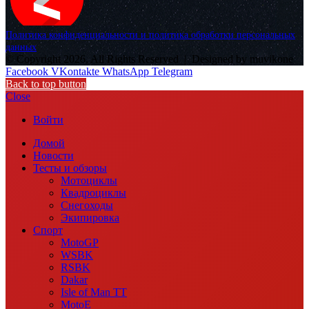
Политика конфиденциальности и политика обработки персональных
данных
© Copyright 2026, All Rights Reserved |
Designed by muvikone
Facebook
VKontakte
WhatsApp
Telegram
Back to top button
Close
Войти
Домой
Новости
Тесты и обзоры
Мотоциклы
Квадроциклы
Снегоходы
Экипировка
Спорт
MotoGP
WSBK
RSBK
Dakar
Isle of Man TT
MotoE