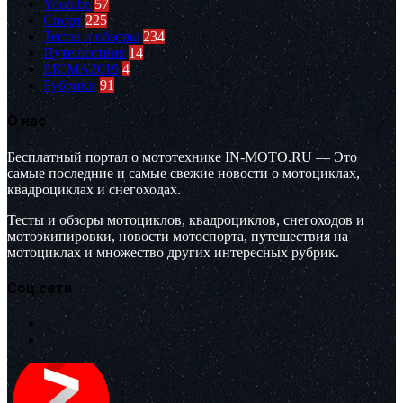
Youtube
57
Спорт
225
Тесты и обзоры
234
Путешествия
14
EICMA2019
4
Рубрики
91
О нас
Бесплатный портал о мототехнике IN-MOTO.RU — Это
самые последние и самые свежие новости о мотоциклах,
квадроциклах и снегоходах.
Тесты и обзоры мотоциклов, квадроциклов, снегоходов и
мотоэкипировки, новости мотоспорта, путешествия на
мотоциклах и множество других интересных рубрик.
Соц.сети