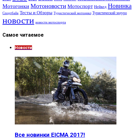
Новинка
Мотоновости
Мотогонки
Мотоспорт
Нейкед
Тесты и Обзоры
Туристический эндуро
Спортбайк
Туристический мотоцикл
новости
новости мотоспорта
Самое читаемое
Новости
Все новинки EICMA 2017!