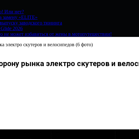
о! Или нет?
на замену «ELITE»
 выпуску заводского тюнинга
 Glide 2026
о не может избавиться от жены в мотопутешествии!
ка электро скутеров и велосипедов (6 фото)
торону рынка электро скутеров и велос