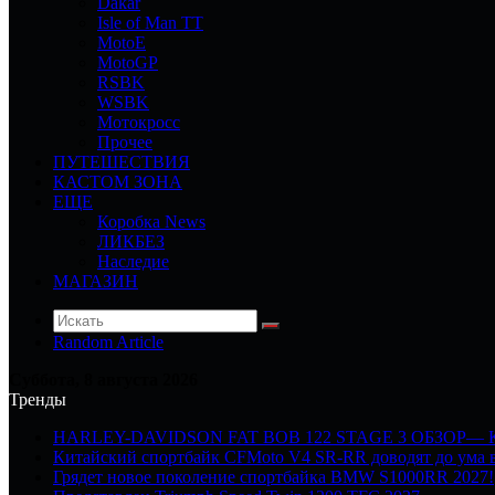
Dakar
Isle of Man TT
MotoE
MotoGP
RSBK
WSBK
Мотокросс
Прочее
ПУТЕШЕСТВИЯ
КАСТОМ ЗОНА
ЕЩЕ
Коробка News
ЛИКБЕЗ
Наследие
МАГАЗИН
Random Article
Суббота, 8 августа 2026
Тренды
HARLEY-DAVIDSON FAT BOB 122 STAGE 3 ОБЗОР—
Китайский спортбайк CFMoto V4 SR-RR доводят до ума в
Грядет новое поколение спортбайка BMW S1000RR 2027!