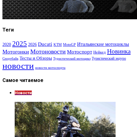
Теги
2025
Ducati
Итальянские мотоциклы
2020
2026
KTM
MotoGP
Новинка
Мотоновости
Мотогонки
Мотоспорт
Нейкед
Тесты и Обзоры
Туристический эндуро
Спортбайк
Туристический мотоцикл
новости
новости мотоспорта
Самое читаемое
Новости