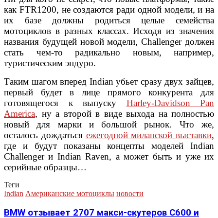
как FTR1200, не создаются ради одной модели, и на
их базе должны родиться целые семейства
мотоциклов в разных классах. Исходя из значения
названия будущей новой модели, Challenger должен
стать чем-то радикально новым, например,
туристическим эндуро.
Таким шагом вперед Indian убьет сразу двух зайцев,
первый будет в лице прямого конкурента для
готовящегося к выпуску
Harley-Davidson Pan
America
, ну а второй в виде выхода на полностью
новый для марки и большой рынок. Что же,
осталось дождаться
ежегодной миланской выставки
,
где и будут показаны концепты моделей Indian
Challenger и Indian Raven, а может быть и уже их
серийные образцы…
Теги
Indian
Американские мотоциклы
новости
BMW отзывает 2707 макси-скутеров C600 и