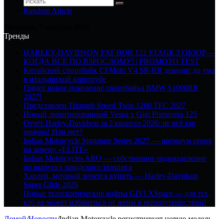
Random Article
Пятница, 7 августа 2026
Тренды
HARLEY-DAVIDSON FAT BOB 122 STAGE 3 ОБЗОР—
КОГДА ВСЕ ПО ВЗРОСЛОМУ! | PROMOTO TEST
Китайский спортбайк CFMoto V4 SR-RR доводят до ума
в итальянской аэротрубе
Грядет новое поколение спортбайка BMW S1000RR
2027!
Представлен Triumph Speed Twin 1200 TFC 2027
Новый лимитированный Vespa x Gigi Primavera 125
Отчёт Harley-Davidson за 2 квартал 2026: не всё так
мрачно! Или нет?
Indian Motorcycle Signature Series 2027 — премиум серия
на замену «ELITE»
Indian Motorcycles ARO — собственное подразделение
по выпуску заводского тюнинга
Харлей, который хочется купить — Harley-Davidson
Super Glide 2026
Новые телескопические кофры GIVI XSpace — для тех,
кто не может избавиться от жены в мотопутешествии!
Домой
/
Новости
/
Indian Motorcycle регистрирует новую модель