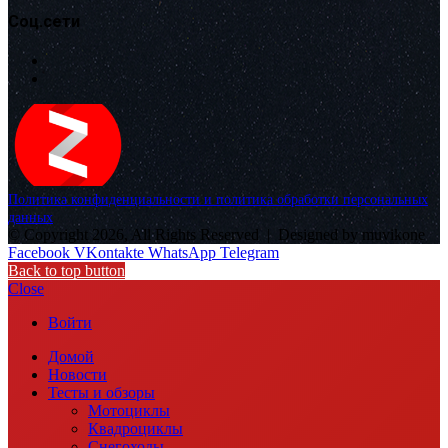
Соц.сети
Политика конфиденциальности и политика обработки персональных
данных
© Copyright 2026, All Rights Reserved |
Designed by muvikone
Facebook
VKontakte
WhatsApp
Telegram
Back to top button
Close
Войти
Домой
Новости
Тесты и обзоры
Мотоциклы
Квадроциклы
Снегоходы