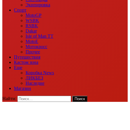
Экипировка
Спорт
MotoGP
WSBK
RSBK
Dakar
Isle of Man TT
MotoE
Мотокросс
Прочее
Путешествия
Кастом зона
Еще
Коробка News
ЛИКБЕЗ
Наследие
Магазин
Найти: