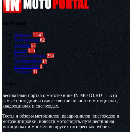
Категории
Новости
1 241
Кастом зона
62
Youtube
57
Спорт
225
Тесты и обзоры
234
Путешествия
14
EICMA2019
4
Рубрики
91
О нас
Бесплатный портал о мототехнике IN-MOTO.RU — Это
самые последние и самые свежие новости о мотоциклах,
квадроциклах и снегоходах.
Тесты и обзоры мотоциклов, квадроциклов, снегоходов и
мотоэкипировки, новости мотоспорта, путешествия на
мотоциклах и множество других интересных рубрик.