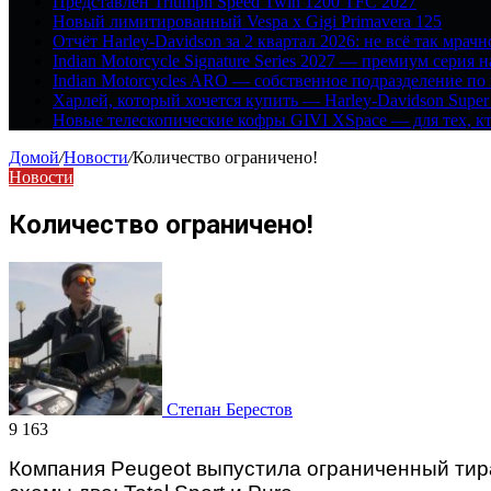
Представлен Triumph Speed Twin 1200 TFC 2027
Новый лимитированный Vespa x Gigi Primavera 125
Отчёт Harley-Davidson за 2 квартал 2026: не всё так мрачн
Indian Motorcycle Signature Series 2027 — премиум серия 
Indian Motorcycles ARO — собственное подразделение по
Харлей, который хочется купить — Harley-Davidson Super
Новые телескопические кофры GIVI XSpace — для тех, кт
Домой
/
Новости
/
Количество ограничено!
Новости
Количество ограничено!
Степан Берестов
9 163
Компания
Peugeot
выпустила ограниченный тир