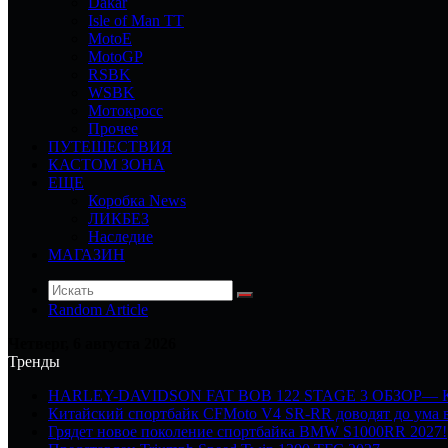
Dakar
Isle of Man TT
MotoE
MotoGP
RSBK
WSBK
Мотокросс
Прочее
ПУТЕШЕСТВИЯ
КАСТОМ ЗОНА
ЕЩЕ
Коробка News
ЛИКБЕЗ
Наследие
МАГАЗИН
Random Article
Четверг, 6 августа 2026
Тренды
HARLEY-DAVIDSON FAT BOB 122 STAGE 3 ОБЗОР—
Китайский спортбайк CFMoto V4 SR-RR доводят до ума в
Грядет новое поколение спортбайка BMW S1000RR 2027!