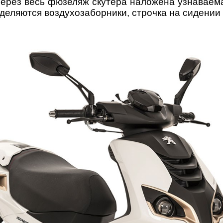
ерез весь фюзеляж скутера наложена узнаваема
деляются воздухозаборники, строчка на сидении