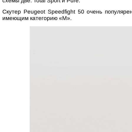
схемы две:
Total
Sport
и
Pure
.
Скутер Peugeot
Speedfight
50 очень популярен
имеющим категорию «М».