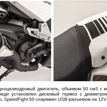
ноцилиндровый двигатель, объемом 50 см3 с 
реди установлен дисковый тормоз с диаметро
о,
SpeedFight 50
снаряжен
USB
-разъемом на 12
V