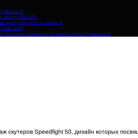
о! Или нет?
на замену «ELITE»
 выпуску заводского тюнинга
 Glide 2026
о не может избавиться от жены в мотопутешествии!
аж скутеров
Speedfight
50, дизайн которых посв