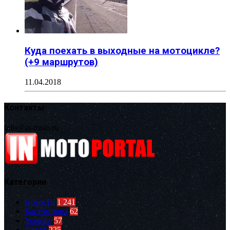
Куда поехать в выходные на мотоцикле?
(+9 маршрутов)
11.04.2018
Контакты
info@in-moto.ru
Категории
Новости
1 241
Кастом зона
62
Youtube
57
Спорт
225