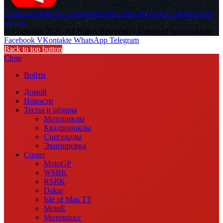
Политика конфиденциальности и политика обработки персональных
данных
© Copyright 2026, All Rights Reserved |
Designed by muvikone
Facebook
VKontakte
WhatsApp
Telegram
Back to top button
Close
Войти
Домой
Новости
Тесты и обзоры
Мотоциклы
Квадроциклы
Снегоходы
Экипировка
Спорт
MotoGP
WSBK
RSBK
Dakar
Isle of Man TT
MotoE
Мотокросс