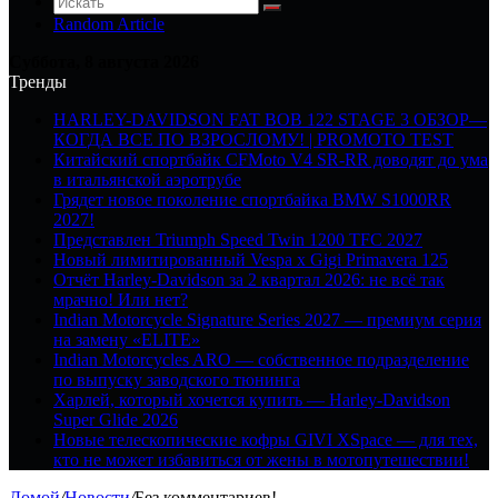
Random Article
Суббота, 8 августа 2026
Тренды
HARLEY-DAVIDSON FAT BOB 122 STAGE 3 ОБЗОР—
КОГДА ВСЕ ПО ВЗРОСЛОМУ! | PROMOTO TEST
Китайский спортбайк CFMoto V4 SR-RR доводят до ума
в итальянской аэротрубе
Грядет новое поколение спортбайка BMW S1000RR
2027!
Представлен Triumph Speed Twin 1200 TFC 2027
Новый лимитированный Vespa x Gigi Primavera 125
Отчёт Harley-Davidson за 2 квартал 2026: не всё так
мрачно! Или нет?
Indian Motorcycle Signature Series 2027 — премиум серия
на замену «ELITE»
Indian Motorcycles ARO — собственное подразделение
по выпуску заводского тюнинга
Харлей, который хочется купить — Harley-Davidson
Super Glide 2026
Новые телескопические кофры GIVI XSpace — для тех,
кто не может избавиться от жены в мотопутешествии!
Домой
/
Новости
/
Без комментариев!