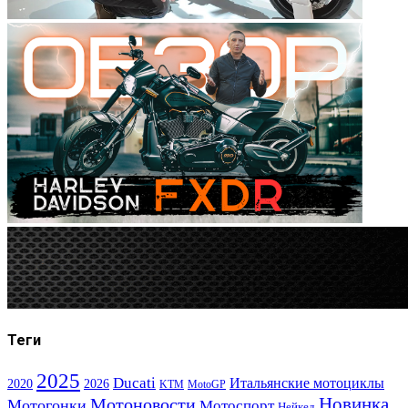
Теги
2025
Ducati
Итальянские мотоциклы
2020
2026
KTM
MotoGP
Новинка
Мотоновости
Мотогонки
Мотоспорт
Нейкед