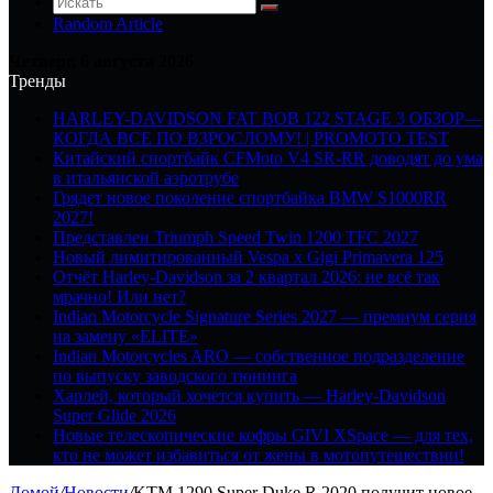
Random Article
Четверг, 6 августа 2026
Тренды
HARLEY-DAVIDSON FAT BOB 122 STAGE 3 ОБЗОР—
КОГДА ВСЕ ПО ВЗРОСЛОМУ! | PROMOTO TEST
Китайский спортбайк CFMoto V4 SR-RR доводят до ума
в итальянской аэротрубе
Грядет новое поколение спортбайка BMW S1000RR
2027!
Представлен Triumph Speed Twin 1200 TFC 2027
Новый лимитированный Vespa x Gigi Primavera 125
Отчёт Harley-Davidson за 2 квартал 2026: не всё так
мрачно! Или нет?
Indian Motorcycle Signature Series 2027 — премиум серия
на замену «ELITE»
Indian Motorcycles ARO — собственное подразделение
по выпуску заводского тюнинга
Харлей, который хочется купить — Harley-Davidson
Super Glide 2026
Новые телескопические кофры GIVI XSpace — для тех,
кто не может избавиться от жены в мотопутешествии!
Домой
/
Новости
/
KTM 1290 Super Duke R 2020 получит новое