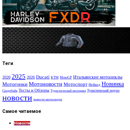
Теги
2025
Ducati
Итальянские мотоциклы
2020
2026
KTM
MotoGP
Новинка
Мотоновости
Мотогонки
Мотоспорт
Нейкед
Тесты и Обзоры
Туристический эндуро
Спортбайк
Туристический мотоцикл
новости
новости мотоспорта
Самое читаемое
Новости