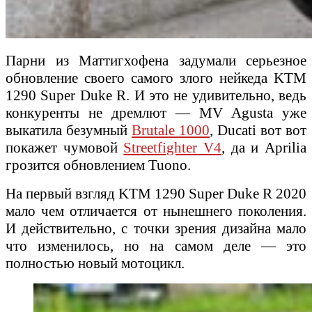
Парни из Маттигхофена задумали серьезное
обновление своего самого злого нейкеда KTM
1290 Super Duke R. И это не удивительно, ведь
конкуренты не дремлют — MV Agusta уже
выкатила безумный
Brutale 1000
, Ducati вот вот
покажет чумовой
Streetfighter V4
, да и Aprilia
грозится обновлением Tuono.
На первый взгляд KTM 1290 Super Duke R 2020
мало чем отличается от нынешнего поколения.
И действительно, с точки зрения дизайна мало
что изменилось, но на самом деле — это
полностью новый мотоцикл.