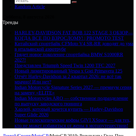
Random Article
Суббота, 8 августа 2026
Тренды
HARLEY-DAVIDSON FAT BOB 122 STAGE 3 ОБЗОР—
КОГДА ВСЕ ПО ВЗРОСЛОМУ! | PROMOTO TEST
Китайский спортбайк CFMoto V4 SR-RR доводят до ума
в итальянской аэротрубе
Грядет новое поколение спортбайка BMW S1000RR
2027!
Представлен Triumph Speed Twin 1200 TFC 2027
Новый лимитированный Vespa x Gigi Primavera 125
Отчёт Harley-Davidson за 2 квартал 2026: не всё так
мрачно! Или нет?
Indian Motorcycle Signature Series 2027 — премиум серия
на замену «ELITE»
Indian Motorcycles ARO — собственное подразделение
по выпуску заводского тюнинга
Харлей, который хочется купить — Harley-Davidson
Super Glide 2026
Новые телескопические кофры GIVI XSpace — для тех,
кто не может избавиться от жены в мотопутешествии!
Домой
/
Спорт
/
MotoGP
/
MotoGP 2019: Результаты Гран-При