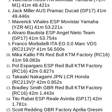
M1) 41m 48.421s
Jack Miller AUS Pramac Ducati (GP17) 41m
49.446s
Maverick Viñales ESP Movistar Yamaha
(YZR-M1) 41m 53.221s
Alvaro Bautista ESP Angel Nieto Team
(GP17) 41m 53.754s
Franco Morbidelli ITA EG 0,0 Marc VDS
(RC213V)* 41m 56.500s
Mika Kallio FIN Red Bull KTM Factory (RC16)
41m 59.083s
Pol Espargaro ESP Red Bull KTM Factory
(RC16) 42m 0.827s
Takaaki Nakagami JPN LCR Honda
(RC213V)* 42m 0.852s
Bradley Smith GBR Red Bull KTM Factory
(RC16) 42m 1.443s
Tito Rabat ESP Reale Avintia (GP17) 42m
1.781s
Scott Redding GBR Factory Aprilia Gresini