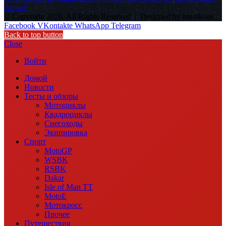
данных
© Copyright 2026, All Rights Reserved |
Designed by muvikone
Facebook
VKontakte
WhatsApp
Telegram
Back to top button
Close
Войти
Домой
Новости
Тесты и обзоры
Мотоциклы
Квадроциклы
Снегоходы
Экипировка
Спорт
MotoGP
WSBK
RSBK
Dakar
Isle of Man TT
MotoE
Мотокросс
Прочее
Путешествия