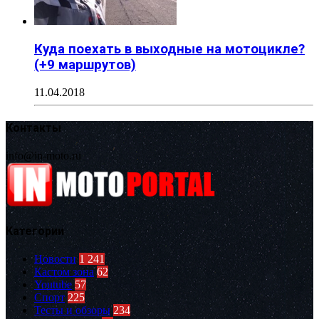
Куда поехать в выходные на мотоцикле?
(+9 маршрутов)
11.04.2018
Контакты
info@in-moto.ru
Категории
Новости
1 241
Кастом зона
62
Youtube
57
Спорт
225
Тесты и обзоры
234