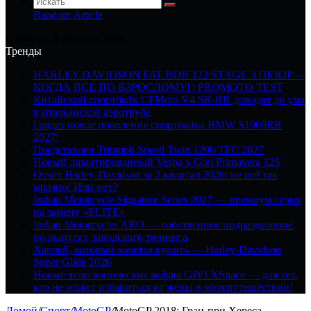
Random Article
Суббота, 8 августа 2026
Тренды
HARLEY-DAVIDSON FAT BOB 122 STAGE 3 ОБЗОР—
КОГДА ВСЕ ПО ВЗРОСЛОМУ! | PROMOTO TEST
Китайский спортбайк CFMoto V4 SR-RR доводят до ума
в итальянской аэротрубе
Грядет новое поколение спортбайка BMW S1000RR
2027!
Представлен Triumph Speed Twin 1200 TFC 2027
Новый лимитированный Vespa x Gigi Primavera 125
Отчёт Harley-Davidson за 2 квартал 2026: не всё так
мрачно! Или нет?
Indian Motorcycle Signature Series 2027 — премиум серия
на замену «ELITE»
Indian Motorcycles ARO — собственное подразделение
по выпуску заводского тюнинга
Харлей, который хочется купить — Harley-Davidson
Super Glide 2026
Новые телескопические кофры GIVI XSpace — для тех,
кто не может избавиться от жены в мотопутешествии!
Домой
/
Спорт
/
MotoGP
/
MotoGP 2018: Гран-при Хереса —