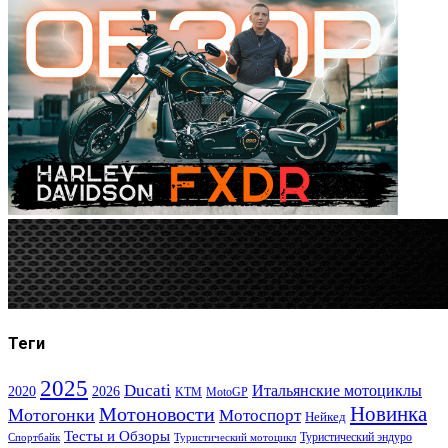
Теги
2025
Ducati
Итальянские мотоциклы
2020
2026
KTM
MotoGP
Новинка
Мотоновости
Мотогонки
Мотоспорт
Нейкед
Тесты и Обзоры
Туристический эндуро
Спортбайк
Туристический мотоцикл