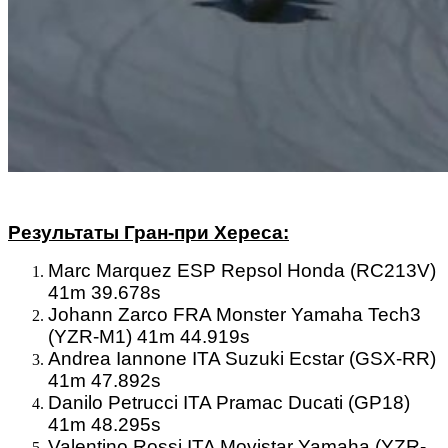
Результаты Гран-при Хереса:
Marc Marquez ESP Repsol Honda (RC213V)
41m 39.678s
Johann Zarco FRA Monster Yamaha Tech3
(YZR-M1) 41m 44.919s
Andrea Iannone ITA Suzuki Ecstar (GSX-RR)
41m 47.892s
Danilo Petrucci ITA Pramac Ducati (GP18)
41m 48.295s
Valentino Rossi ITA Movistar Yamaha (YZR-