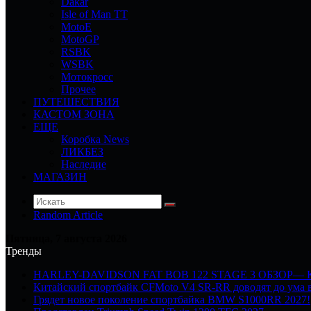
Dakar
Isle of Man TT
MotoE
MotoGP
RSBK
WSBK
Мотокросс
Прочее
ПУТЕШЕСТВИЯ
КАСТОМ ЗОНА
ЕЩЕ
Коробка News
ЛИКБЕЗ
Наследие
МАГАЗИН
Random Article
Пятница, 7 августа 2026
Тренды
HARLEY-DAVIDSON FAT BOB 122 STAGE 3 ОБЗОР—
Китайский спортбайк CFMoto V4 SR-RR доводят до ума в
Грядет новое поколение спортбайка BMW S1000RR 2027!