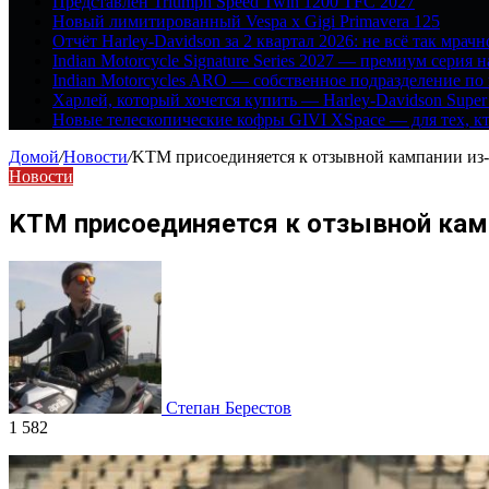
Представлен Triumph Speed Twin 1200 TFC 2027
Новый лимитированный Vespa x Gigi Primavera 125
Отчёт Harley-Davidson за 2 квартал 2026: не всё так мрачн
Indian Motorcycle Signature Series 2027 — премиум серия 
Indian Motorcycles ARO — собственное подразделение по
Харлей, который хочется купить — Harley-Davidson Super
Новые телескопические кофры GIVI XSpace — для тех, кт
Домой
/
Новости
/
KTM присоединяется к отзывной кампании из-
Новости
KTM присоединяется к отзывной камп
Степан Берестов
1 582