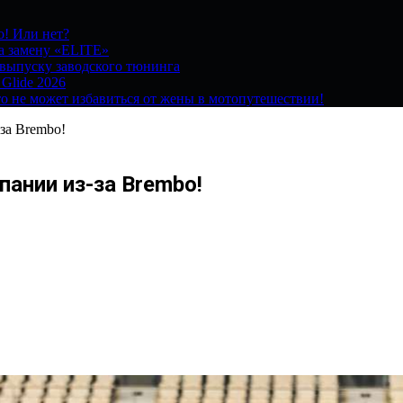
о! Или нет?
на замену «ELITE»
 выпуску заводского тюнинга
 Glide 2026
о не может избавиться от жены в мотопутешествии!
за Brembo!
ании из-за Brembo!