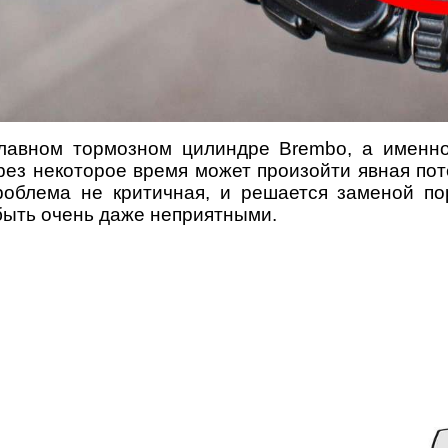
главном тормозном цилиндре Brembo, а именно
рез некоторое время может произойти явная по
роблема не критичная, и решается заменой п
 быть очень даже неприятными.