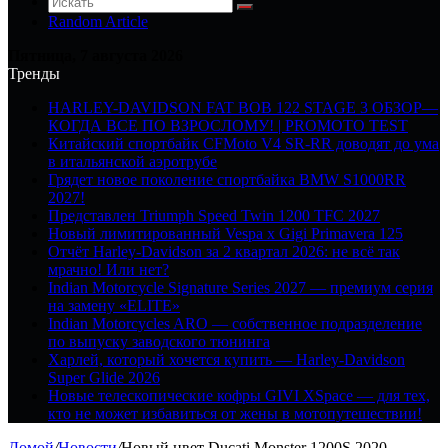
Random Article
Пятница, 7 августа 2026
Тренды
HARLEY-DAVIDSON FAT BOB 122 STAGE 3 ОБЗОР—
КОГДА ВСЕ ПО ВЗРОСЛОМУ! | PROMOTO TEST
Китайский спортбайк CFMoto V4 SR-RR доводят до ума
в итальянской аэротрубе
Грядет новое поколение спортбайка BMW S1000RR
2027!
Представлен Triumph Speed Twin 1200 TFC 2027
Новый лимитированный Vespa x Gigi Primavera 125
Отчёт Harley-Davidson за 2 квартал 2026: не всё так
мрачно! Или нет?
Indian Motorcycle Signature Series 2027 — премиум серия
на замену «ELITE»
Indian Motorcycles ARO — собственное подразделение
по выпуску заводского тюнинга
Харлей, который хочется купить — Harley-Davidson
Super Glide 2026
Новые телескопические кофры GIVI XSpace — для тех,
кто не может избавиться от жены в мотопутешествии!
Домой
/
Новости
/
Новый цвет Ducati Monster 1200S 2020