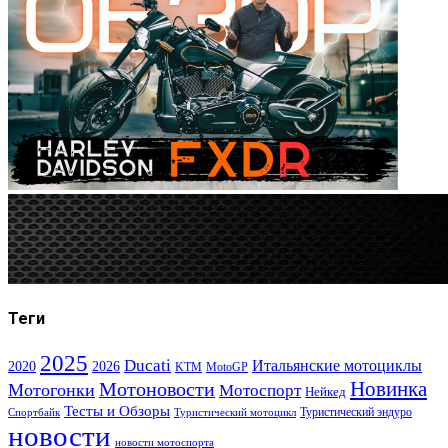
Теги
2025
Ducati
Итальянские мотоциклы
2020
2026
KTM
MotoGP
Новинка
Мотоновости
Мотогонки
Мотоспорт
Нейкед
Тесты и Обзоры
Туристический эндуро
Спортбайк
Туристический мотоцикл
новости
новости мотоспорта