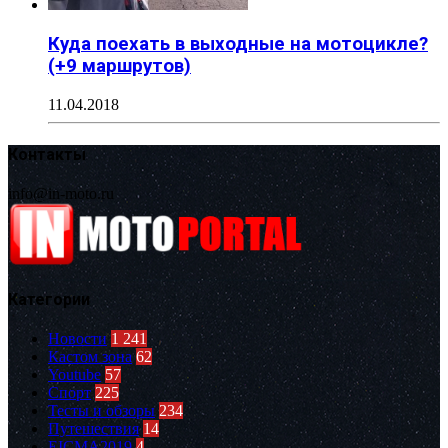
Куда поехать в выходные на мотоцикле?
(+9 маршрутов)
11.04.2018
Контакты
info@in-moto.ru
Категории
Новости
1 241
Кастом зона
62
Youtube
57
Спорт
225
Тесты и обзоры
234
Путешествия
14
EICMA2019
4