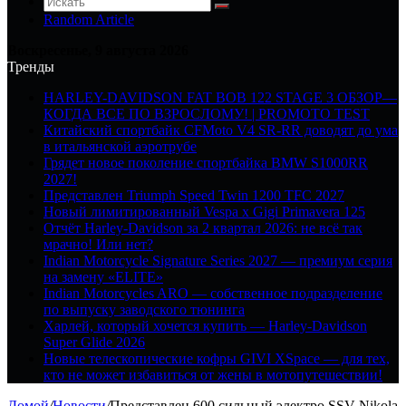
Random Article
Воскресенье, 9 августа 2026
Тренды
HARLEY-DAVIDSON FAT BOB 122 STAGE 3 ОБЗОР—
КОГДА ВСЕ ПО ВЗРОСЛОМУ! | PROMOTO TEST
Китайский спортбайк CFMoto V4 SR-RR доводят до ума
в итальянской аэротрубе
Грядет новое поколение спортбайка BMW S1000RR
2027!
Представлен Triumph Speed Twin 1200 TFC 2027
Новый лимитированный Vespa x Gigi Primavera 125
Отчёт Harley-Davidson за 2 квартал 2026: не всё так
мрачно! Или нет?
Indian Motorcycle Signature Series 2027 — премиум серия
на замену «ELITE»
Indian Motorcycles ARO — собственное подразделение
по выпуску заводского тюнинга
Харлей, который хочется купить — Harley-Davidson
Super Glide 2026
Новые телескопические кофры GIVI XSpace — для тех,
кто не может избавиться от жены в мотопутешествии!
Домой
/
Новости
/
Представлен 600 сильный электро SSV Nikola