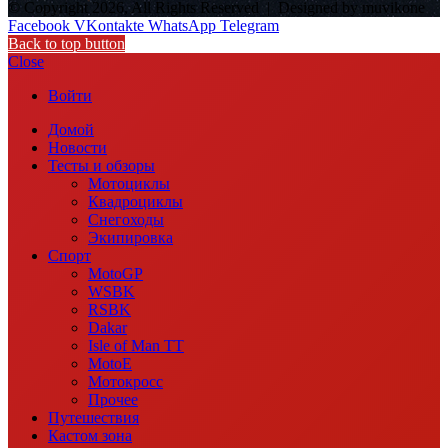
© Copyright 2026, All Rights Reserved |
Designed by muvikone
Facebook
VKontakte
WhatsApp
Telegram
Back to top button
Close
Войти
Домой
Новости
Тесты и обзоры
Мотоциклы
Квадроциклы
Снегоходы
Экипировка
Спорт
MotoGP
WSBK
RSBK
Dakar
Isle of Man TT
MotoE
Мотокросс
Прочее
Путешествия
Кастом зона