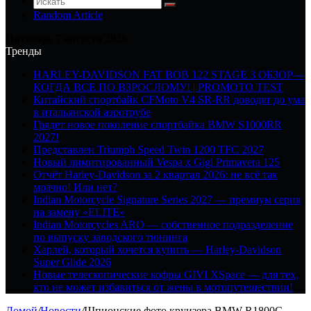
Random Article
Пятница, 7 августа 2026
Тренды
HARLEY-DAVIDSON FAT BOB 122 STAGE 3 ОБЗОР—
КОГДА ВСЕ ПО ВЗРОСЛОМУ! | PROMOTO TEST
Китайский спортбайк CFMoto V4 SR-RR доводят до ума
в итальянской аэротрубе
Грядет новое поколение спортбайка BMW S1000RR
2027!
Представлен Triumph Speed Twin 1200 TFC 2027
Новый лимитированный Vespa x Gigi Primavera 125
Отчёт Harley-Davidson за 2 квартал 2026: не всё так
мрачно! Или нет?
Indian Motorcycle Signature Series 2027 — премиум серия
на замену «ELITE»
Indian Motorcycles ARO — собственное подразделение
по выпуску заводского тюнинга
Харлей, который хочется купить — Harley-Davidson
Super Glide 2026
Новые телескопические кофры GIVI XSpace — для тех,
кто не может избавиться от жены в мотопутешествии!
Домой
/
Новости
/
Шпионские фото круизера BMW R1800C