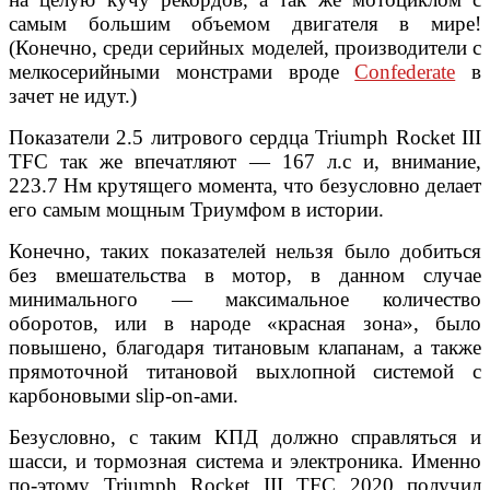
самым большим объемом двигателя в мире!
(Конечно, среди серийных моделей, производители с
мелкосерийными монстрами вроде
Confederate
в
зачет не идут.)
Показатели 2.5 литрового сердца Triumph Rocket III
TFC так же впечатляют — 167 л.с и, внимание,
223.7 Нм крутящего момента, что безусловно делает
его самым мощным Триумфом в истории.
Конечно, таких показателей нельзя было добиться
без вмешательства в мотор, в данном случае
минимального — максимальное количество
оборотов, или в народе «красная зона», было
повышено, благодаря титановым клапанам, а также
прямоточной титановой выхлопной системой с
карбоновыми slip-on-ами.
Безусловно, с таким КПД должно справляться и
шасси, и тормозная система и электроника. Именно
по-этому Triumph Rocket III TFC 2020 получил