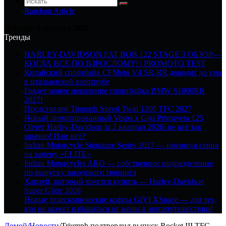
Random Article
Четверг, 6 августа 2026
Тренды
HARLEY-DAVIDSON FAT BOB 122 STAGE 3 ОБЗОР—
КОГДА ВСЕ ПО ВЗРОСЛОМУ! | PROMOTO TEST
Китайский спортбайк CFMoto V4 SR-RR доводят до ума
в итальянской аэротрубе
Грядет новое поколение спортбайка BMW S1000RR
2027!
Представлен Triumph Speed Twin 1200 TFC 2027
Новый лимитированный Vespa x Gigi Primavera 125
Отчёт Harley-Davidson за 2 квартал 2026: не всё так
мрачно! Или нет?
Indian Motorcycle Signature Series 2027 — премиум серия
на замену «ELITE»
Indian Motorcycles ARO — собственное подразделение
по выпуску заводского тюнинга
Харлей, который хочется купить — Harley-Davidson
Super Glide 2026
Новые телескопические кофры GIVI XSpace — для тех,
кто не может избавиться от жены в мотопутешествии!
Домой
/
Новости
/
Triumph подтвердил выпуск Rocket III TFC