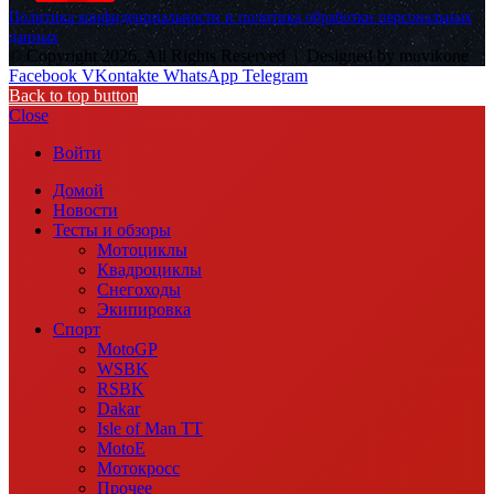
Политика конфиденциальности и политика обработки персональных
данных
© Copyright 2026, All Rights Reserved |
Designed by muvikone
Facebook
VKontakte
WhatsApp
Telegram
Back to top button
Close
Войти
Домой
Новости
Тесты и обзоры
Мотоциклы
Квадроциклы
Снегоходы
Экипировка
Спорт
MotoGP
WSBK
RSBK
Dakar
Isle of Man TT
MotoE
Мотокросс
Прочее