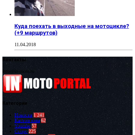
Куда поехать в выходные на мотоцикле?
(+9 маршрутов)
11.04.2018
Контакты
info@in-moto.ru
Категории
Новости
1 241
Кастом зона
62
Youtube
57
Спорт
225