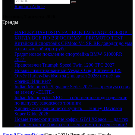
Random Article
Пятница, 7 августа 2026
Тренды
HARLEY-DAVIDSON FAT BOB 122 STAGE 3 ОБЗОР—
КОГДА ВСЕ ПО ВЗРОСЛОМУ! | PROMOTO TEST
Китайский спортбайк CFMoto V4 SR-RR доводят до ума
в итальянской аэротрубе
Грядет новое поколение спортбайка BMW S1000RR
2027!
Представлен Triumph Speed Twin 1200 TFC 2027
Новый лимитированный Vespa x Gigi Primavera 125
Отчёт Harley-Davidson за 2 квартал 2026: не всё так
мрачно! Или нет?
Indian Motorcycle Signature Series 2027 — премиум серия
на замену «ELITE»
Indian Motorcycles ARO — собственное подразделение
по выпуску заводского тюнинга
Харлей, который хочется купить — Harley-Davidson
Super Glide 2026
Новые телескопические кофры GIVI XSpace — для тех,
кто не может избавиться от жены в мотопутешествии!
Домой
/
Спорт
/
Dakar
/
Дакар 2021: Второй этап, Honda