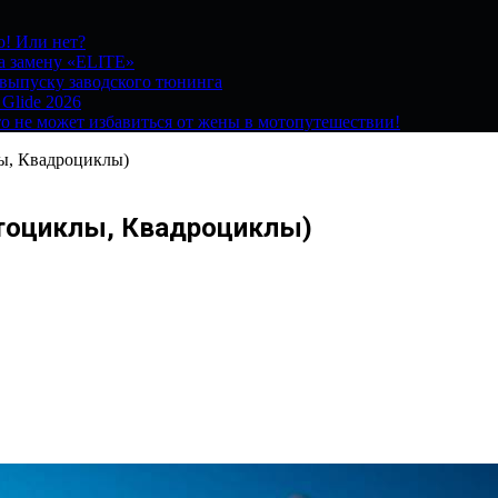
о! Или нет?
на замену «ELITE»
 выпуску заводского тюнинга
 Glide 2026
о не может избавиться от жены в мотопутешествии!
лы, Квадроциклы)
отоциклы, Квадроциклы)