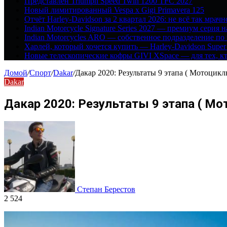
Представлен Triumph Speed Twin 1200 TFC 2027
Новый лимитированный Vespa x Gigi Primavera 125
Отчёт Harley-Davidson за 2 квартал 2026: не всё так мрачн
Indian Motorcycle Signature Series 2027 — премиум серия 
Indian Motorcycles ARO — собственное подразделение по
Харлей, который хочется купить — Harley-Davidson Super
Новые телескопические кофры GIVI XSpace — для тех, кт
Домой
/
Спорт
/
Dakar
/
Дакар 2020: Результаты 9 этапа ( Мотоцик
Dakar
Дакар 2020: Результаты 9 этапа ( М
Степан Берестов
2 524