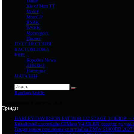
Dakar
Isle of Man TT
MotoE
MotoGP
RSBK
WSBK
Мотокросс
Прочее
ПУТЕШЕСТВИЯ
КАСТОМ ЗОНА
ЕЩЕ
Коробка News
ЛИКБЕЗ
Наследие
МАГАЗИН
Random Article
Воскресенье, 9 августа 2026
Тренды
HARLEY-DAVIDSON FAT BOB 122 STAGE 3 ОБЗОР—
Китайский спортбайк CFMoto V4 SR-RR доводят до ума в
Грядет новое поколение спортбайка BMW S1000RR 2027!