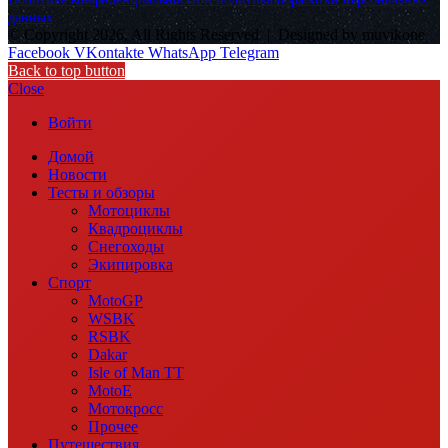
данных
© Copyright 2026, All Rights Reserved |
Designed by muvikone
Facebook
VKontakte
WhatsApp
Telegram
Back to top button
Close
Войти
Домой
Новости
Тесты и обзоры
Мотоциклы
Квадроциклы
Снегоходы
Экипировка
Спорт
MotoGP
WSBK
RSBK
Dakar
Isle of Man TT
MotoE
Мотокросс
Прочее
Путешествия