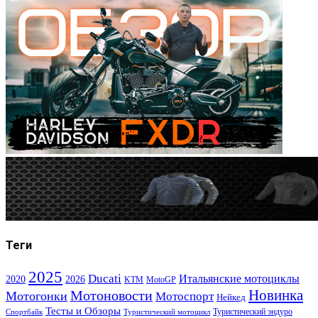
Теги
2025
Ducati
Итальянские мотоциклы
2020
2026
KTM
MotoGP
Новинка
Мотоновости
Мотогонки
Мотоспорт
Нейкед
Тесты и Обзоры
Туристический эндуро
Спортбайк
Туристический мотоцикл