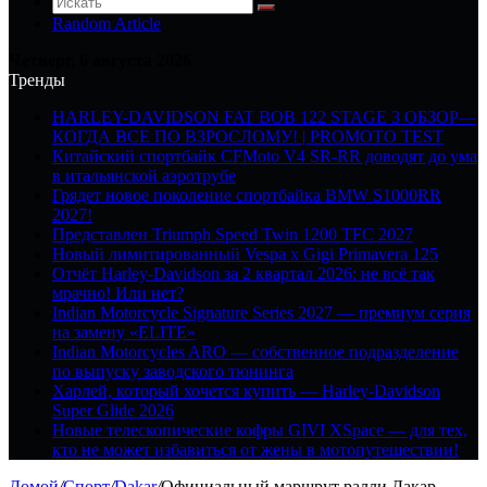
Random Article
Четверг, 6 августа 2026
Тренды
HARLEY-DAVIDSON FAT BOB 122 STAGE 3 ОБЗОР—
КОГДА ВСЕ ПО ВЗРОСЛОМУ! | PROMOTO TEST
Китайский спортбайк CFMoto V4 SR-RR доводят до ума
в итальянской аэротрубе
Грядет новое поколение спортбайка BMW S1000RR
2027!
Представлен Triumph Speed Twin 1200 TFC 2027
Новый лимитированный Vespa x Gigi Primavera 125
Отчёт Harley-Davidson за 2 квартал 2026: не всё так
мрачно! Или нет?
Indian Motorcycle Signature Series 2027 — премиум серия
на замену «ELITE»
Indian Motorcycles ARO — собственное подразделение
по выпуску заводского тюнинга
Харлей, который хочется купить — Harley-Davidson
Super Glide 2026
Новые телескопические кофры GIVI XSpace — для тех,
кто не может избавиться от жены в мотопутешествии!
Домой
/
Спорт
/
Dakar
/
Официальный маршрут ралли Дакар