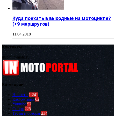
Куда поехать в выходные на мотоцикле?
(+9 маршрутов)
11.04.2018
Контакты
info@in-moto.ru
Категории
Новости
1 241
Кастом зона
62
Youtube
57
Спорт
225
Тесты и обзоры
234