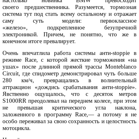
настолько новинка BMW превосходит
своего предшественника. Разумеется, тормозная
система тут под стать всему остальному и отражает
саму суть модели: первоклассное
«железо», подкрепленное безупречной
электроникой. Причем, не понятно, что же в
конечном итоге превалирует.
Очень впечатлила работа системы анти-stoppie в
режиме Race, с которой жесткие торможения «на
ушах» после длинной прямой трассы Monteblanco
Circuit, где спидометр демонстрировал чуть больше
280 км/ч, превращались в волнительный
аттракцион «дождись срабатывания анти-stoppie».
Явственно ощущалось, что с десяток метров
S1000RR преодолевал на переднем колесе, при этом
не превышая критического угла наклона,
заложенного в программу Race,— а потому я не
особо переживал за свою сохранность и целостность
мотоцикла.