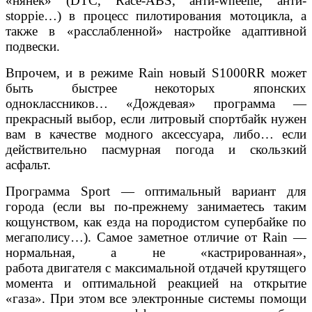
«нянек» (DTC, Race-ABS, анти-wheelie, анти-
stoppie…) в процесс пилотирования мотоцикла, а
также в «расслабленной» настройке адаптивной
подвески.
Впрочем, и в режиме Rain новый S1000RR может
быть быстрее некоторых японских
одноклассников… «Дождевая» программа —
прекрасный выбор, если литровый спортбайк нужен
вам в качестве модного аксессуара, либо… если
действительно пасмурная погода и скользкий
асфальт.
Программа Sport — оптимальный вариант для
города (если вы по-прежнему занимаетесь таким
кощунством, как езда на породистом супербайке по
мегаполису…). Самое заметное отличие от Rain —
нормальная, а не «кастрированная»,
работа двигателя с максимальной отдачей крутящего
момента и оптимальной реакцией на открытие
«газа». При этом все электронные системы помощи