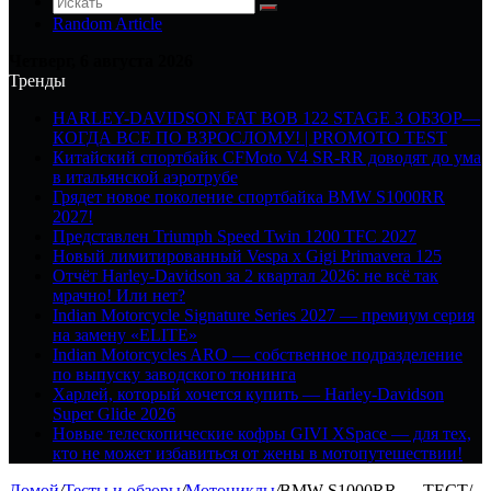
Random Article
Четверг, 6 августа 2026
Тренды
HARLEY-DAVIDSON FAT BOB 122 STAGE 3 ОБЗОР—
КОГДА ВСЕ ПО ВЗРОСЛОМУ! | PROMOTO TEST
Китайский спортбайк CFMoto V4 SR-RR доводят до ума
в итальянской аэротрубе
Грядет новое поколение спортбайка BMW S1000RR
2027!
Представлен Triumph Speed Twin 1200 TFC 2027
Новый лимитированный Vespa x Gigi Primavera 125
Отчёт Harley-Davidson за 2 квартал 2026: не всё так
мрачно! Или нет?
Indian Motorcycle Signature Series 2027 — премиум серия
на замену «ELITE»
Indian Motorcycles ARO — собственное подразделение
по выпуску заводского тюнинга
Харлей, который хочется купить — Harley-Davidson
Super Glide 2026
Новые телескопические кофры GIVI XSpace — для тех,
кто не может избавиться от жены в мотопутешествии!
Домой
/
Тесты и обзоры
/
Мотоциклы
/
BMW S1000RR — ТЕСТ/