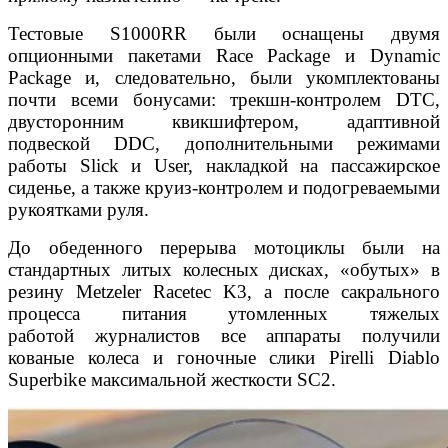
Тестовые S1000RR были оснащены двумя
опционными пакетами Race Package и Dynamic
Package и, следовательно, были укомплектованы
почти всеми бонусами: трекшн-контролем DTC,
двусторонним квикшифтером, адаптивной
подвеской DDC, дополнительными режимами
работы Slick и User, накладкой на пассажирское
сиденье, а также круиз-контролем и подогреваемыми
рукоятками руля.
До обеденного перерыва мотоциклы были на
стандартных литых колесных дисках, «обутых» в
резину Metzeler Racetec K3, а после сакрального
процесса питания утомленных тяжелых
работой журналистов все аппараты получили
кованые колеса и гоночные слики Pirelli Diablo
Superbike максимальной жесткости SC2.