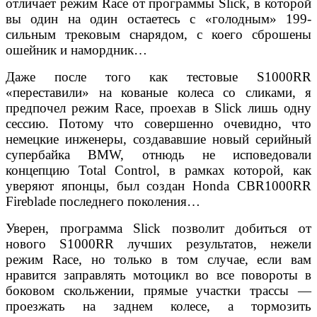
отличает режим Race от программы Slick, в которой
вы один на один остаетесь с «голодным» 199-
сильным трековым снарядом, с коего сброшены
ошейник и намордник…
Даже после того как тестовые S1000RR
«переставили» на кованые колеса со сликами, я
предпочел режим Race, проехав в Slick лишь одну
сессию. Потому что совершенно очевидно, что
немецкие инженеры, создававшие новый серийный
супербайка BMW, отнюдь не исповедовали
концепцию Total Control, в рамках которой, как
уверяют японцы, был создан Honda CBR1000RR
Fireblade последнего поколения…
Уверен, программа Slick позволит добиться от
нового S1000RR лучших результатов, нежели
режим Race, но только в том случае, если вам
нравится заправлять мотоцикл во все повороты в
боковом скольжении, прямые участки трассы —
проезжать на заднем колесе, а тормозить