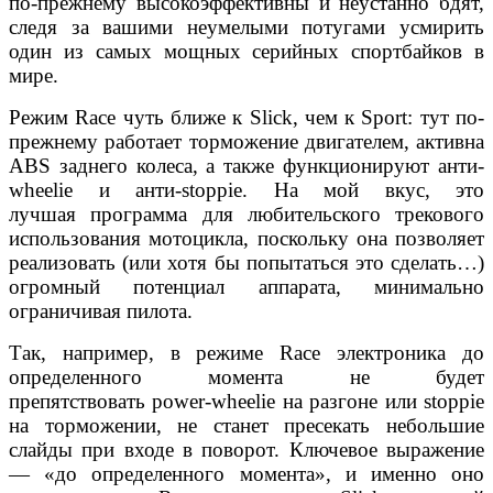
по-прежнему высокоэффективны и неустанно бдят,
следя за вашими неумелыми потугами усмирить
один из самых мощных серийных спортбайков в
мире.
Режим Race чуть ближе к Slick, чем к Sport: тут по-
прежнему работает торможение двигателем, активна
ABS заднего колеса, а также функционируют анти-
wheelie и анти-stoppie. На мой вкус, это
лучшая программа для любительского трекового
использования мотоцикла, поскольку она позволяет
реализовать (или хотя бы попытаться это сделать…)
огромный потенциал аппарата, минимально
ограничивая пилота.
Так, например, в режиме Race электроника до
определенного момента не будет
препятствовать power-wheelie на разгоне или stoppie
на торможении, не станет пресекать небольшие
слайды при входе в поворот. Ключевое выражение
— «до определенного момента», и именно оно