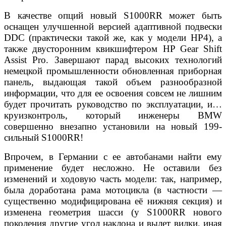
В качестве опций новый S1000RR может быть
оснащен улучшенной версией адаптивной подвески
DDC (практически такой же, как у модели HP4), а
также двусторонним квикшифтером HP Gear Shift
Assist Pro. Завершают парад высоких технологий
немецкой промышленности обновленная приборная
панель, выдающая такой объем разнообразной
информации, что для ее освоения совсем не лишним
будет прочитать руководство по эксплуатации, и…
круизконтроль, который инженеры BMW
совершенно внезапно установили на новый 199-
сильный S1000RR!
Впрочем, в Германии с ее автобанами найти ему
применение будет несложно. Не оставили без
изменений и ходовую часть модели: так, например,
была доработана рама мотоцикла (в частности —
существенно модифицирована её нижняя секция) и
изменена геометрия шасси (у S1000RR нового
поколения другие угол наклона и вылет вилки, иная