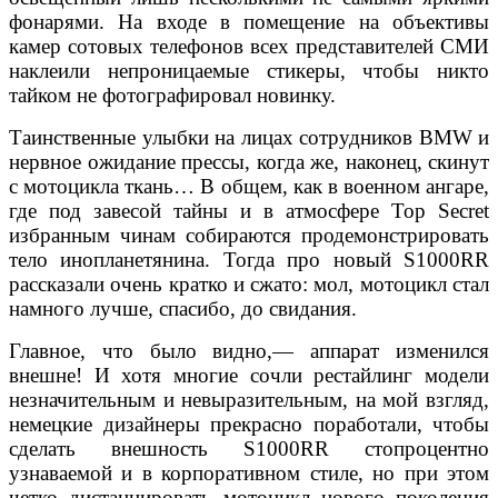
фонарями. На входе в помещение на объективы
камер сотовых телефонов всех представителей СМИ
наклеили непроницаемые стикеры, чтобы никто
тайком не фотографировал новинку.
Таинственные улыбки на лицах сотрудников BMW и
нервное ожидание прессы, когда же, наконец, скинут
с мотоцикла ткань… В общем, как в военном ангаре,
где под завесой тайны и в атмосфере Top Secret
избранным чинам собираются продемонстрировать
тело инопланетянина. Тогда про новый S1000RR
рассказали очень кратко и сжато: мол, мотоцикл стал
намного лучше, спасибо, до свидания.
Главное, что было видно,— аппарат изменился
внешне! И хотя многие сочли рестайлинг модели
незначительным и невыразительным, на мой взгляд,
немецкие дизайнеры прекрасно поработали, чтобы
сделать внешность S1000RR стопроцентно
узнаваемой и в корпоративном стиле, но при этом
четко дистанцировать мотоцикл нового поколения