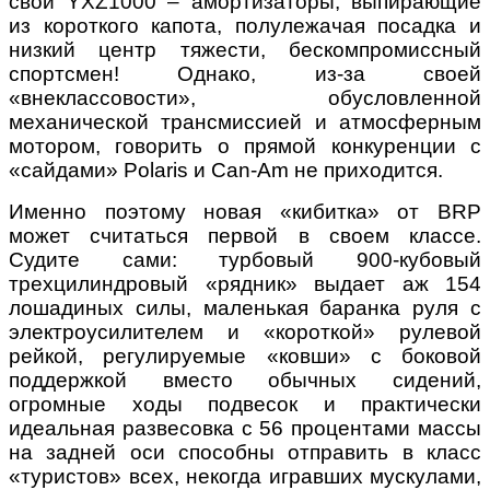
свой YXZ1000 – амортизаторы, выпирающие
из короткого капота, полулежачая посадка и
низкий центр тяжести, бескомпромиссный
спортсмен! Однако, из-за своей
«внеклассовости», обусловленной
механической трансмиссией и атмосферным
мотором, говорить о прямой конкуренции с
«сайдами» Polaris и Can-Am не приходится.
Именно поэтому новая «кибитка» от BRP
может считаться первой в своем классе.
Судите сами: турбовый 900-кубовый
трехцилиндровый «рядник» выдает аж 154
лошадиных силы, маленькая баранка руля с
электроусилителем и «короткой» рулевой
рейкой, регулируемые «ковши» с боковой
поддержкой вместо обычных сидений,
огромные ходы подвесок и практически
идеальная развесовка с 56 процентами массы
на задней оси способны отправить в класс
«туристов» всех, некогда игравших мускулами,