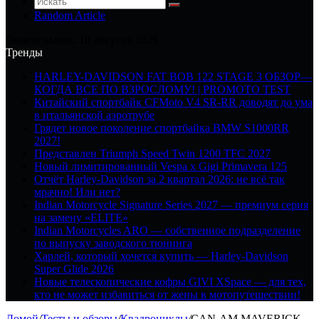
Random Article
Понедельник, 10 августа 2026
Тренды
HARLEY-DAVIDSON FAT BOB 122 STAGE 3 ОБЗОР—
КОГДА ВСЕ ПО ВЗРОСЛОМУ! | PROMOTO TEST
Китайский спортбайк CFMoto V4 SR-RR доводят до ума
в итальянской аэротрубе
Грядет новое поколение спортбайка BMW S1000RR
2027!
Представлен Triumph Speed Twin 1200 TFC 2027
Новый лимитированный Vespa x Gigi Primavera 125
Отчёт Harley-Davidson за 2 квартал 2026: не всё так
мрачно! Или нет?
Indian Motorcycle Signature Series 2027 — премиум серия
на замену «ELITE»
Indian Motorcycles ARO — собственное подразделение
по выпуску заводского тюнинга
Харлей, который хочется купить — Harley-Davidson
Super Glide 2026
Новые телескопические кофры GIVI XSpace — для тех,
кто не может избавиться от жены в мотопутешествии!
Домой
/
Тесты и обзоры
/
Квадроциклы
/
CAN-AM MAVERICK