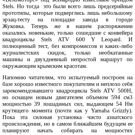
Stels. Но тогда это были
всего лишь предсерийные
прототипы, которые подверглись лишь
небольшому
эрзац-тесту на площадке завода в городе
Жуковка.
Теперь же в нашем распоряжении
оказались новенькие, только
сошедшие с конвейера
квадроциклы Stels ATV 600 Y Leopard.
И
полноценный тест, без компромиссов и каких-либо
журналист
ских скидок, только необкатанные
машины и двухдневный непро
стой маршрут по
окружающим крымским красотам.
Напомню читателям, что испытуемый построен на
базе
хорошо известного покупателям и неплохо себя
зарекомен
довавшего квадроцикла Stels ATV 500H,
но оснащен новым
двигателем объемом 594 см3
мощностью 39 лошадиных сил,
выдающем 54 Нм
крутящего момента (почти как у Yamaha
Grizzly).
Пока эта силовая установка чисто азиатского
про
исхождения, но в самом ближайшем будущем ее
планируют
начать собирать на мощностях