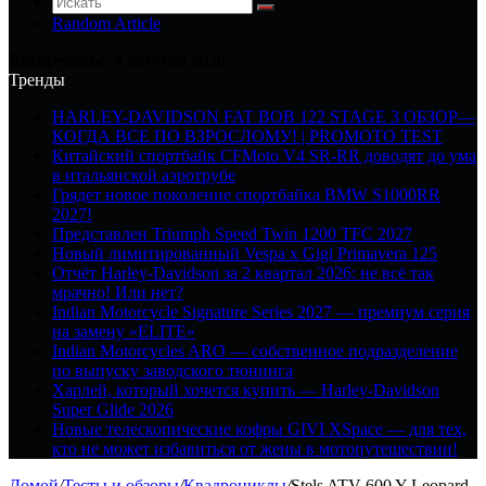
Random Article
Воскресенье, 9 августа 2026
Тренды
HARLEY-DAVIDSON FAT BOB 122 STAGE 3 ОБЗОР—
КОГДА ВСЕ ПО ВЗРОСЛОМУ! | PROMOTO TEST
Китайский спортбайк CFMoto V4 SR-RR доводят до ума
в итальянской аэротрубе
Грядет новое поколение спортбайка BMW S1000RR
2027!
Представлен Triumph Speed Twin 1200 TFC 2027
Новый лимитированный Vespa x Gigi Primavera 125
Отчёт Harley-Davidson за 2 квартал 2026: не всё так
мрачно! Или нет?
Indian Motorcycle Signature Series 2027 — премиум серия
на замену «ELITE»
Indian Motorcycles ARO — собственное подразделение
по выпуску заводского тюнинга
Харлей, который хочется купить — Harley-Davidson
Super Glide 2026
Новые телескопические кофры GIVI XSpace — для тех,
кто не может избавиться от жены в мотопутешествии!
Домой
/
Тесты и обзоры
/
Квадроциклы
/
Stels ATV 600 Y Leopard