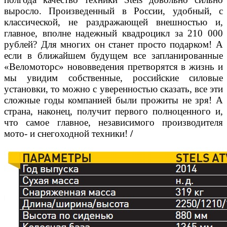
выросло. Произведенный
в России, удобный, с
классической, не раздражаю
щей внешностью и,
главное, вполне надежный ква
дроцикл за 210 000
рублей? Для многих он станет
просто подарком! А
если в ближайшем будущем все
запланированные
«Веломоторс» нововведения пре
творятся в жизнь и
мы увидим собственные, россий
ские силовые
установки, то можно с уверенностью
сказать, все эти
сложные годы компанией были про
житы не зря! А
страна, наконец, получит первого пол
ноценного и,
что самое главное, независимого произ
водителя
мото- и снегоходной техники!
/