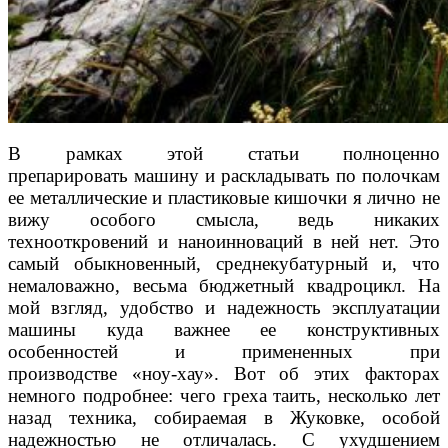
В рамках этой статьи полноценно
препарировать
машину и раскладывать по полочкам
ее металличе
ские и пластиковые кишочки я лично не
вижу особого
смысла, ведь никаких
технооткровений и наноинно
ваций в ней нет. Это
самый обыкновенный, средне
кубатурный и, что
немаловажно, весьма бюджетный
квадроцикл. На
мой взгляд, удобство и надежность
эксплуатации
машины куда важнее ее конструктив
ных
особенностей и примененных при
производстве
«ноу-хау». Вот об этих факторах
немного подробнее:
чего греха таить, несколько лет
назад техника, соби
раемая в Жуковке, особой
надежностью не отлича
лась. С ухудшением