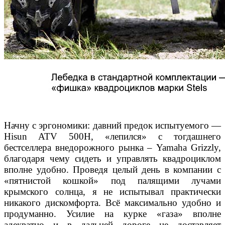
Начну с эргономики: давний
предок испытуемого —
Hisun ATV 500H, «лепился»
с тогдашнего
бестселлера внедорожного рынка –
Yamaha Grizzly,
благодаря чему сидеть и управлять
квадроциклом
вполне удобно. Проведя целый день
в компании с
«пятнистой кошкой» под палящими лучами
крымского солнца, я не испытывал практиче
ски
никакого дискомфорта. Всё максимально удобно
и
продуманно. Усилие на курке «газа» вполне
аде
кватно и в дальней дороге не доставляет