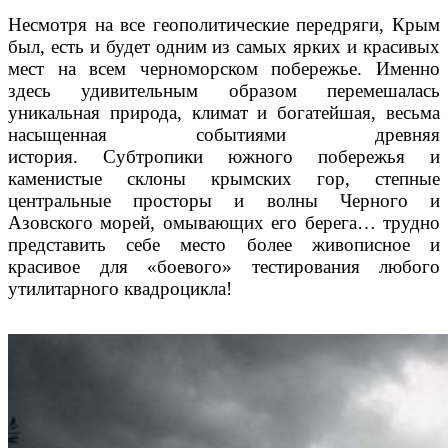
Несмотря на все геополитические передряги, Крым
был,
есть и будет одним из самых ярких и красивых
мест
на всем черноморском побережье. Именно
здесь удивитель
ным образом перемешалась
уникальная природа, климат и бо
гатейшая, весьма
насыщенная событиями древняя
история.
Субтропики южного побережья и
каменистые склоны крым
ских гор, степные
центральные просторы и волны Черного
и
Азовского морей, омывающих его берега… трудно
предста
вить себе место более живописное и
красивое для «боевого»
тестирования любого
утилитарного квадроцикла!