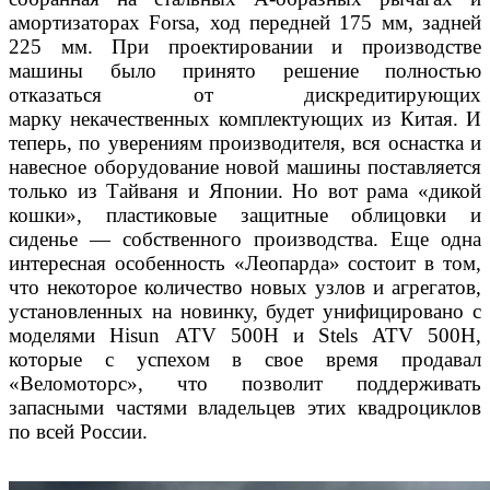
амортизаторах Forsa, ход передней 175 мм, задней
225 мм. При проектирова
нии и производстве
машины было принято решение
полностью
отказаться от дискредитирующих
марку
некачественных комплектующих из Китая. И
теперь,
по уверениям производителя, вся оснастка и
навес
ное оборудование новой машины поставляется
толь
ко из Тайваня и Японии. Но вот рама «дикой
кошки»,
пластиковые защитные облицовки и
сиденье — соб
ственного производства. Еще одна
интересная осо
бенность «Леопарда» состоит в том,
что некоторое
количество новых узлов и агрегатов,
установленных
на новинку, будет унифицировано с
моделями Hisun
ATV 500H и Stels ATV 500H,
которые с успехом в свое
время продавал
«Веломоторс», что позволит поддер
живать
запасными частями владельцев этих квадро
циклов
по всей России.