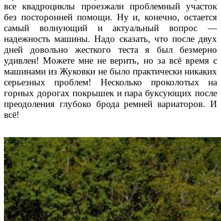
все квадроциклы
проезжали проблемный участок
без посторонней
помощи. Ну и, конечно, остается
самый волнующий
и актуальный вопрос —
надежность машины. Надо сказать, что после двух
дней довольно жесткого те
ста я был безмерно
удивлен! Можете мне не верить,
но за всё время с
машинами из Жуковки не было
практически никаких
серьезных проблем! Несколько
проколотых на
горных дорогах покрышек и пара бук
сующих после
преодоления глубоко брода ремней
вариаторов. И
всё!