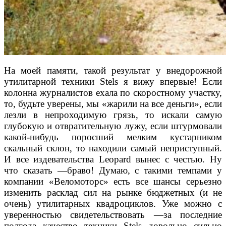
На моей памяти, такой резуль
тат у внедорожной
утилитарной техники Stels я вижу
впервые! Если
колонна журналистов ехала по ско
ростному участку,
то, будьте уверены, мы «жарили
на все деньги», если
лезли в непроходимую грязь,
то искали самую
глубокую и отвратительную лужу,
если штурмовали
какой-нибудь поросший мелким
кустарником
скальный склон, то находили самый
неприступный.
И все издевательства Leopard вынес
с честью. Ну
что сказать —браво!
Думаю, с такими темпами у
компании «Веломо
торс» есть все шансы серьезно
изменить расклад
сил на рынке бюджетных (и не
очень) утилитарных
квадроциклов. Уже можно с
уверенностью свиде
тельствовать —за последние
полгода качество тех
ники Stels довольно сильно