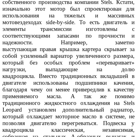
собственного производства
компании Stels. Кстати,
изначально этот мотор был спро
ектирован для
использования на тяжелых и массивных
мо
товездеходах side-by-side. То есть двигатель и
элементы
трансмиссии изготовлены с
соответствующими запасами
по прочности и
надежности. Например, заметно
выступающая
правая крышка картера скрывает за
собой усиленный вариа
тор увеличенного размера,
который без особых проблем «пе
реваривает»
нагрузки, выпадающие на долю
квадроцикла.
Вместо традиционных вкладышей в
двигателе использованы
подшипники качения,
благодаря чему он менее привередлив
к качеству
применяемого масла. А так же помимо
традици
онного жидкостного охлаждения на Stels
Leopard установлен
дополнительный радиатор,
который охлаждает моторное
масло в системе, не
позволяя двигателю перегреваться. Под
веска у
квадроцикла классическая, независимая,
собранная
на стальных А-образных рычагах и