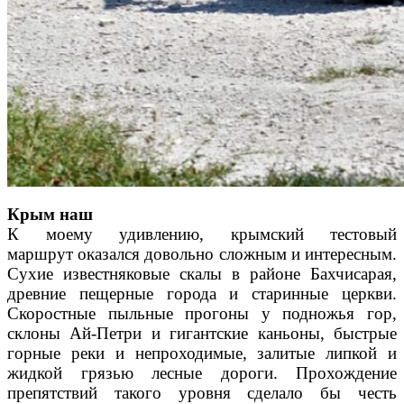
Крым наш
К моему удивлению, крымский тестовый
маршрут
оказался довольно сложным и интересным.
Сухие
известняковые скалы в районе Бахчисарая,
древние
пещерные города и старинные церкви.
Скоростные
пыльные прогоны у подножья гор,
склоны Ай-Петри
и гигантские каньоны, быстрые
горные реки и непро
ходимые, залитые липкой и
жидкой грязью лесные
дороги. Прохождение
препятствий такого уровня сде
лало бы честь