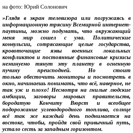
на фото: Юрий Солонович
»Глядя в экран телевизора или погружаясь в
информационную трясину Всемирной интернет-
паутины, можно подумать, что окружающий
меня мир сошел с ума. Политические
конвульсии,
сотрясающие целые государства,
кровоточащие язвы военных локальных
конфликтов и постоянные
финансовые кризисы
неминуемо тянут эту планету в огненную
пучину преисподней. Но стоит
только
обесточить мониторы и посмотреть в
окно, начинаешь понимать, что всё, наверное, не
так уж и плохо!
Несмотря на гнилые людские
амбиции, заговоры мировых правительств,
бородатую Кончиту Вюрст
и всеобщее
подорожание углеводородного топлива, солнце
всё так же каждый день поднимается
на
востоке, чтобы, пройдя свой привычный путь,
устало сесть за западным горизонтом.