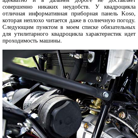
совершенно
никаких неудобств. У квадроцикла
отличная инфор
мативная приборная панель Koso,
которая непло
хо читается даже в солнечную погоду.
Следующим
пунктом в моем списке обязательных
для утилитар
ного квадроцикла характеристик идет
проходимость
машины.