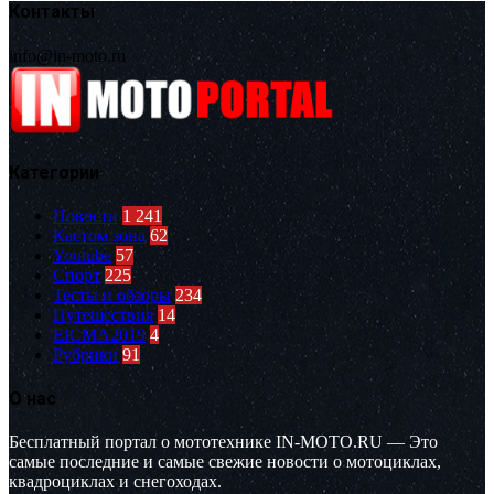
Контакты
info@in-moto.ru
Категории
Новости
1 241
Кастом зона
62
Youtube
57
Спорт
225
Тесты и обзоры
234
Путешествия
14
EICMA2019
4
Рубрики
91
О нас
Бесплатный портал о мототехнике IN-MOTO.RU — Это
самые последние и самые свежие новости о мотоциклах,
квадроциклах и снегоходах.